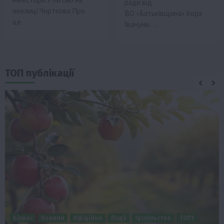
ради від
околиці Чорткова Про
ВО «Батьківщина» Ігора
це…
Івануни….
ТОП публікації
Бізнес
Новини
Офіційно
Події
Суспільство
ТОП1