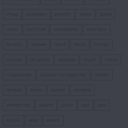
ГРОШІ
ЕКОНОМІКА
ЕКСПОРТ
ЗАКОН
ЗЕМЛЯ
ЗЕРНО
КАРТОПЛЯ
КОРОНАВІРУС
КУКУРУДЗА
МОЛОКО
НОВИНИ
ОВОЧІ
ПЕНСІЯ
ПОГОДА
ПОЛЬЩА
ПРОДУКТИ
ПШЕНИЦЯ
РЕЦЕПТ
РИНОК
САДІВНИЦТВО
СІЛЬСЬКЕ ГОСПОДАРСТВО
УКРАЇНА
УРОЖАЙ
ФЕРМА
ФЕРМЕР
ФЕРМЕРИ
ФЕРМЕРСТВО
ЦИБУЛЯ
ЦУКОР
ЦІНА
ЦІНИ
ЯБЛУКА
ЯЙЦЯ
ІМПОРТ