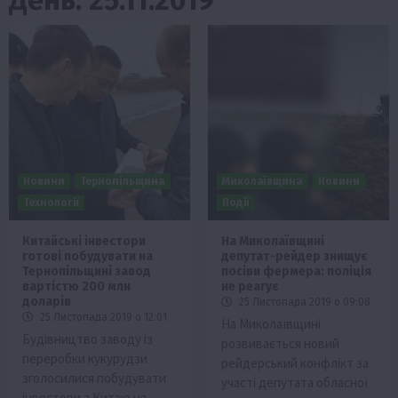
Новини
Тернопільщина
Миколаївщина
Новини
Технології
Події
Китайські інвестори
На Миколаївщині
готові побудувати на
депутат-рейдер знищує
Тернопільщині завод
посіви фермера: поліція
вартістю 200 млн
не реагує
доларів
25 Листопада 2019 о 09:08
25 Листопада 2019 о 12:01
На Миколаївщині
Будівництво заводу із
розвивається новий
переробки кукурудзи
рейдерський конфлікт за
зголосилися побудувати
участі депутата обласної
інвестори з Китаю на