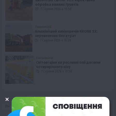
Väderstad Carrier 925: ефективна
обробка важких ґрунтів
7 Серпня 2026 о 16:58
Технології
Алюмінієвий напівпричіп KRONE SX:
перевезення без втрат
7 Серпня 2026 о 16:28
Економіка
Світові ціни на рослинні олії досягли
чотирирічного піку
7 Серпня 2026 о 15:58
Листопад 2019
Пн
Вт
Ср
Чт
Пт
Сб
Нд
1
2
3