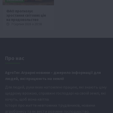
Економіка
ФАО прогнозує
зростання світових цін
на продовольство
7 Серпня 2026 о 20:58
Про нас
Аgr
oTer. Аграрні новини
– джерело інформації для
людей, які працюють на землі!
Для людей, руки яких натомлені працею, які знають ціну
щедрому врожаю, справжні господарі на своїй землі, які
хочуть, щоб вона квітла.
Історії про життя невтомних трудівників, новини
агробізнесу та як вести розумне господарство.