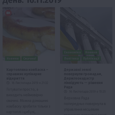
Економіка
Новини
Новини
Смачно!
Політика
Публікації
Картопляна ковбаска –
Державні землі
справжнє кулінарне
повернули громадам,
відкриття
Держгеокадастр
ліквідують — рішення
16 Листопада 2019 о 21:32
Ради
Готувати просто, а
16 Листопада 2019 о 15:25
виходить неймовірно
Верховна Рада
смачно. Можна домашню
попередньо повернула в
ковбаску зробити тільки з
управління місцевим
картоплі і цибулі,…
громадам державні землі