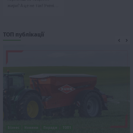
жири? А це не так! Учені…
ТОП публікації
Бізнес
Новини
Поради
ТОП1