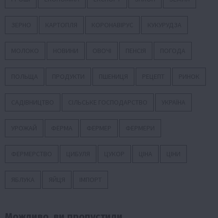
ЗЕРНО
КАРТОПЛЯ
КОРОНАВІРУС
КУКУРУДЗА
МОЛОКО
НОВИНИ
ОВОЧІ
ПЕНСІЯ
ПОГОДА
ПОЛЬЩА
ПРОДУКТИ
ПШЕНИЦЯ
РЕЦЕПТ
РИНОК
САДІВНИЦТВО
СІЛЬСЬКЕ ГОСПОДАРСТВО
УКРАЇНА
УРОЖАЙ
ФЕРМА
ФЕРМЕР
ФЕРМЕРИ
ФЕРМЕРСТВО
ЦИБУЛЯ
ЦУКОР
ЦІНА
ЦІНИ
ЯБЛУКА
ЯЙЦЯ
ІМПОРТ
Можливо, ви пропустили