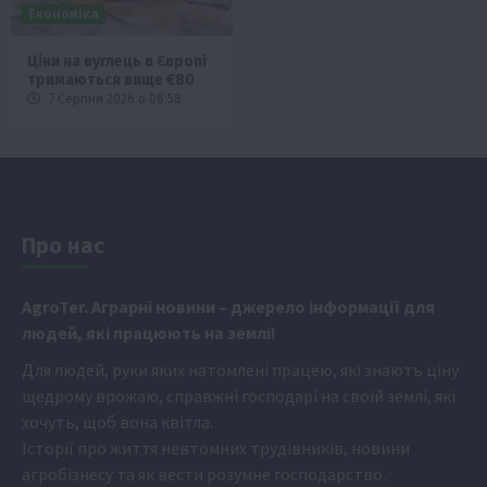
Економіка
Ціни на вуглець в Європі
тримаються вище €80
7 Серпня 2026 о 08:58
Про нас
Аgr
oTer. Аграрні новини
– джерело інформації для
людей, які працюють на землі!
Для людей, руки яких натомлені працею, які знають ціну
щедрому врожаю, справжні господарі на своїй землі, які
хочуть, щоб вона квітла.
Історії про життя невтомних трудівників, новини
агробізнесу та як вести розумне господарство.