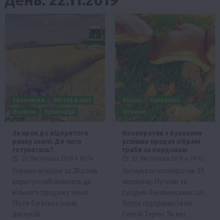
Економіка
Життя в селі
Бізнес
Буковина
Новини
Публікації
Новини
За крок до відкритого
Кооператив з Буковини
ринку землі. До чого
успішно продає зібрані
готуватись?
гриби за кордоном
22 Листопада 2019 о 10:24
22 Листопада 2019 о 09:42
Україна вперше за 28 років
Заснували кооператив 33
впритул наблизилась до
мешканці Путили та
вільного продажу землі.
сусідніх буковинських сіл.
Після багатьох років
Керує підприємством
дискусій…
Сергій Терен. Як він…