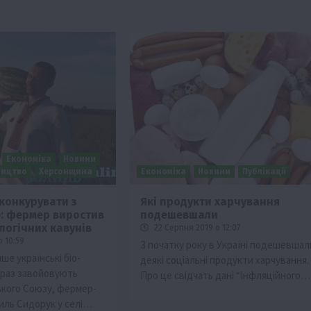
Економіка
Новини
ництво
Херсонщина
Економіка
Новини
Публікації
конкурувати з
Які продукти харчування
: фермер виростив
подешевшали
логічних кавунів
22 Серпня 2019 о 12:07
о 10:59
З початку року в Україні подешевшал
е українські біо-
деякі соціальні продукти харчування.
зараз завойовують
Про це свідчать дані “Інфляційного…
кого Союзу, фермер-
иль Сидорук у селі…