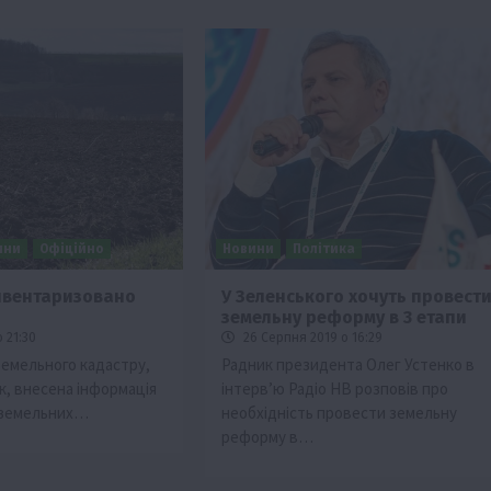
ини
Офіційно
Новини
Політика
інвентаризовано
У Зеленського хочуть провест
земельну реформу в 3 етапи
Події
Наука
Новини
Події
Регіони
ТОП1
Туризм
 21:30
26 Серпня 2019 о 16:29
Фермерство
Франківщина
емельного кадастру,
Радник президента Олег Устенко в
ік, внесена інформація
інтерв’ю Радіо НВ розповів про
грн від
У Карпатах виявили рідкісний гриб Свиня
. земельних…
необхідність провести земельну
вухо
реформу в…
7 Серпня 2026 о 17:28