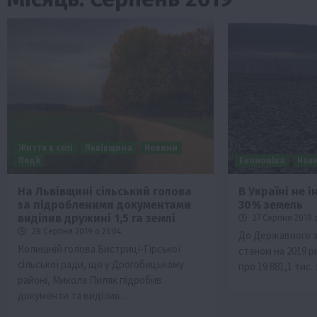
Життя в селі
Львівщина
Новини
Події
Економіка
Нов
На Львівщині сільський голова
В Україні не 
за підробленими документами
30% земель
Бізнес
Економіка
Життя в селі
Новини
виділив дружині 1,5 га землі
27 Серпня 2019 о
ТОП1
Фермерство
28 Серпня 2019 о 21:04
До Державного з
Колишній голова Бистриці-Гірської
станом на 2019 р
Аграрії отримають кредити до 10 млн 
сільської ради, що у Дрогобицькому
про 19 881,1 тис
Sense Bank
районі, Микола Пиляк підробив
4 Серпня 2026 о 12:08
документи та виділив…