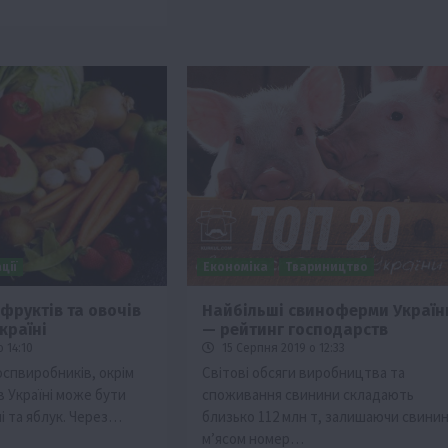
ції
Економіка
Твариництво
фруктів та овочів
Найбільші свиноферми Україн
країні
— рейтинг господарств
 14:10
15 Серпня 2019 о 12:33
оспвиробників, окрім
Світові обсяги виробництва та
в Україні може бути
споживання свинини складають
і та яблук. Через…
близько 112 млн т, залишаючи свини
м’ясом номер…