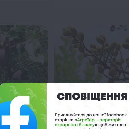
ни
Херсонщина
Бізнес
Економіка
чали вирощувати
В Україні заклали перший в
ні абрикоси
історії фісташковий сад
 13:23
12 Серпня 2019 о 17:39
області на території
Фермер Андрій Петков з міста Ізмаїл 
В “Підгур’ївське”
Одещині заклав перший в Україні
йні чорні абрикоси.
фісташковий сад площею…