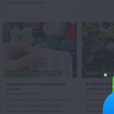
сервісних фірм півдня…
Економіка
Новини
Публікації
Здоров’я
Нови
Продукти, які подорожчають
В Україні по
восени
незвичні чор
14 Серпня 2019 о 16:37
13 Серпня 2019 о
Хліб, гречка і картопля підуть вгору, а
У Миколаївській 
масло стане дешевше. “Сьогодні”
села Мічуріне ТО
спільно з експертами розібралися,…
вирощує незвича