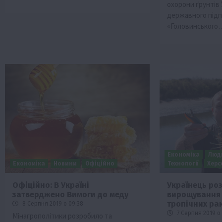
охорони ґрунтів
державного під
«Головинського
Економіка
Люд
Економіка
Новини
Офіційно
Технології
Хер
Офіційно: В Україні
Українець ро
затверджено Вимоги до меду
вирощування 
тропічних ра
8 Серпня 2019 о 09:38
7 Серпня 2019 о 
Мінагрополітики розробило та