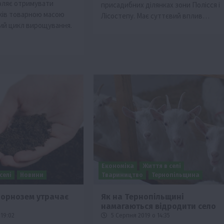
оляє отримувати
присадибних ділянках зони Полісся і
ків товарною масою
Лісостепу. Має суттєвий вплив…
ний цикл вирощування.
Економіка
Життя в селі
селі
Новини
Твариництво
Тернопільщина
чорнозем утрачає
Як на Тернопільщині
намагаються відродити село
19:02
5 Серпня 2019 о 14:35