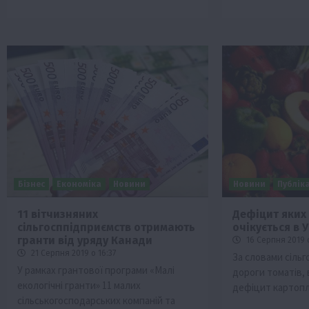
Бізнес
Економіка
Новини
Новини
Публіка
11 вітчизняних
Дефіцит яких 
сільгосппідприємств отримають
очікується в У
гранти від уряду Канади
16 Серпня 2019 о
21 Серпня 2019 о 16:37
За словами сільг
У рамках грантової програми «Малі
дороги томатів, 
екологічні гранти» 11 малих
дефіцит картопл
сільськогосподарських компаній та