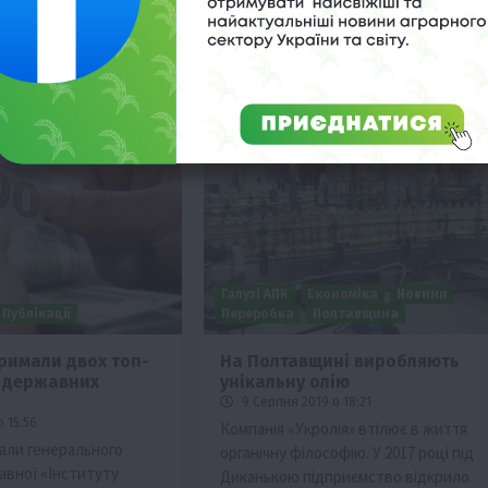
оект…
Галузі АПК
Економіка
Новини
Публікації
Переробка
Полтавщина
тримали двох топ-
На Полтавщині виробляють
з державних
унікальну олію
9 Серпня 2019 о 18:21
 15:56
Компанія «Укролія» втілює в життя
мали генерального
органічну філософію. У 2017 році під
вної «Інституту
Диканькою підприємство відкрило