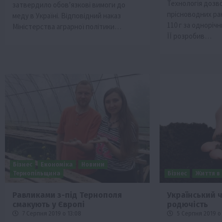
Технологія дозв
затвердило обов’язкові вимоги до
прісноводних ра
меду в Україні. Відповідний наказ
110 г за одноріч
Міністерства аграрної політики…
ЇЇ розробив…
Бізнес
Економіка
Новини
Тернопільщина
Бізнес
Життя в 
Равликами з-під Тернополя
Український 
смакують у Європі
родючість
7 Серпня 2019 о 13:08
5 Серпня 2019 о 