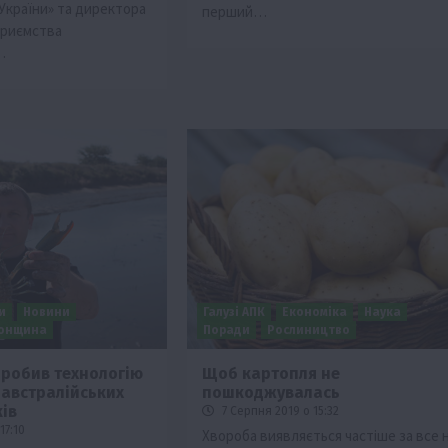
 України» та директора
перший…
приємства
…
и
Новини
Галузі АПК
Економіка
Наука
сонщина
Поради
Рослиництво
зробив технологію
Щоб картопля не
австралійських
пошкоджувалась
ків
7 Серпня 2019 о 15:32
17:10
Хвороба виявляється частіше за все 