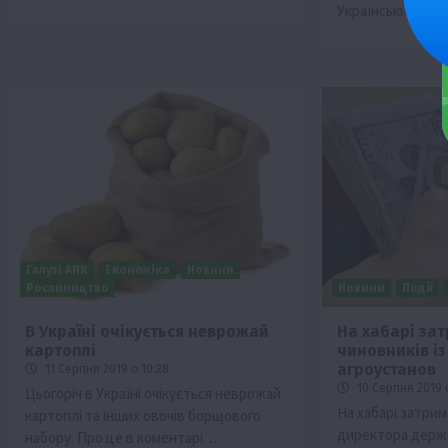
Український пр
Галузі АПК
Економіка
Новини
Рослиництво
Новини
Події
В Україні очікується неврожай
На хабарі за
картоплі
чиновників і
агроустанов
11 Серпня 2019 о 10:28
10 Серпня 2019 о
Цьогоріч в Україні очікується неврожай
На хабарі затри
картоплі та інших овочів борщового
директора держа
набору. Про це в коментарі…