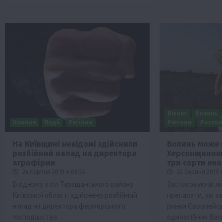
Бізнес
Волинь
Новини
Події
Регіони
Регіони
Росли
На Київщині невідомі здійснили
Волинь може 
розбійний напад на директора
Херсонщиною
агрофірми
три сорти еко
24 Серпня 2019 о 08:55
23 Серпня 2019 
В одному з сіл Таращанського району
Застосовуючи лиш
Київської області здійснено розбійний
препарати, які 
напад на директора фермерського
ринки Європейсь
господарства…
одноосібник Вас