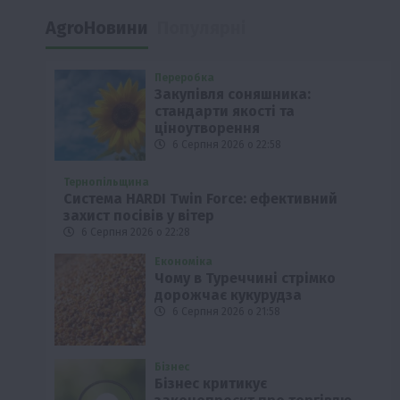
AgroНовини
Популярні
Переробка
Закупівля соняшника:
стандарти якості та
ціноутворення
6 Серпня 2026 о 22:58
Тернопільщина
Система HARDI Twin Force: ефективний
захист посівів у вітер
6 Серпня 2026 о 22:28
Економіка
Чому в Туреччині стрімко
дорожчає кукурудза
6 Серпня 2026 о 21:58
Бізнес
Бізнес критикує