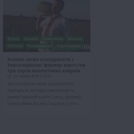
Бізнес
Волинь
Економіка
Новини
Регіони
Рослиництво
Херсонщина
Волинь може конкурувати з
Херсонщиною: фермер виростив
Бізнес
Галузі АПК
Економіка
Новини
Под
три сорти екологічних кавунів
Рослиництво
Суспільство
ТОП1
Фермерст
23 Серпня 2019 о 10:59
Застосовуючи лише українські біо-
Кредити для аграріїв під заставу вро
препарати, які зараз завойовують
новою програмою від Уряду
ринки Європейського Союзу, фермер-
1 Серпня 2026 о 11:58
одноосібник Василь Сидорук у селі…