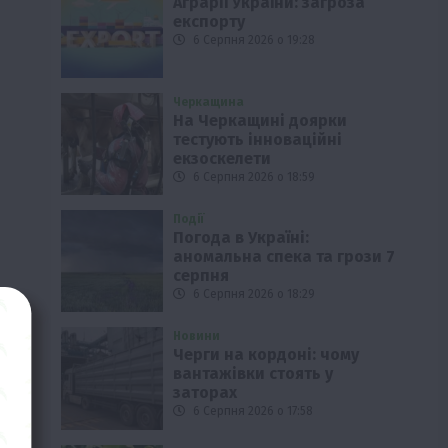
Аграрії України: загроза
експорту
6 Серпня 2026 о 19:28
Черкащина
На Черкащині доярки
тестують інноваційні
екзоскелети
6 Серпня 2026 о 18:59
Події
Погода в Україні:
аномальна спека та грози 7
серпня
6 Серпня 2026 о 18:29
Новини
Черги на кордоні: чому
вантажівки стоять у
заторах
6 Серпня 2026 о 17:58