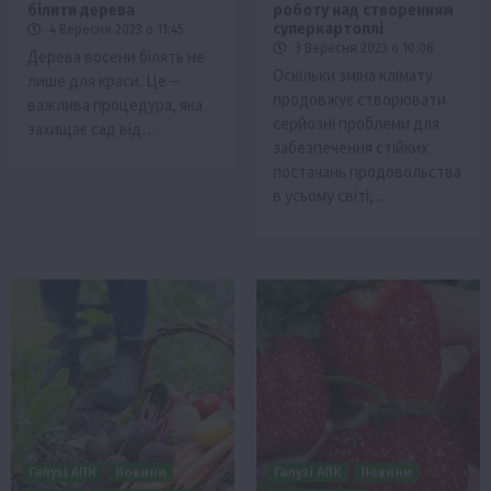
білити дерева
роботу над створенням
суперкартоплі
4 Вересня 2023 о 11:45
3 Вересня 2023 о 10:08
Дерева восени білять не
Оскільки зміна клімату
лише для краси. Це ‒
продовжує створювати
важлива процедура, яка
серйозні проблеми для
захищає сад від…
забезпечення стійких
постачань продовольства
в усьому світі,…
Галузі АПК
Новини
Галузі АПК
Новини