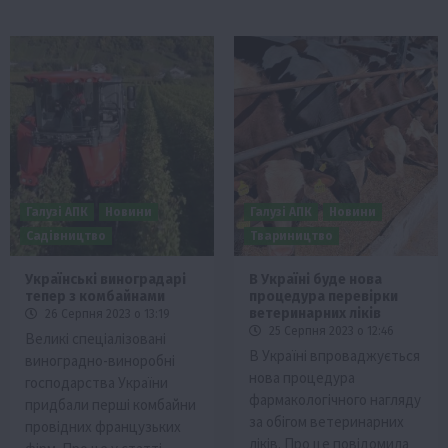
Галузі АПК
Новини
Галузі АПК
Новини
Садівництво
Твариництво
Українські виноградарі
В Україні буде нова
тепер з комбайнами
процедура перевірки
ветеринарних ліків
26 Серпня 2023 о 13:19
25 Серпня 2023 о 12:46
Великі спеціалізовані
В Україні впроваджується
виноградно-виноробні
нова процедура
господарства України
фармакологічного нагляду
придбали перші комбайни
за обігом ветеринарних
провідних французьких
ліків. Про це повідомила