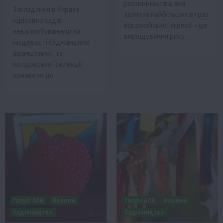
рослинництва, яка
Закладання в Україні
зазнала найбільших втрат
горіхових садів
від російської агресії – це
невипробуваними на
вирощування рису….
місцевості саджанцями
французької та
молдовської селекції
призвело до…
Галузі АПК
Новини
Галузі АПК
Новини
Садівництво
Садівництво