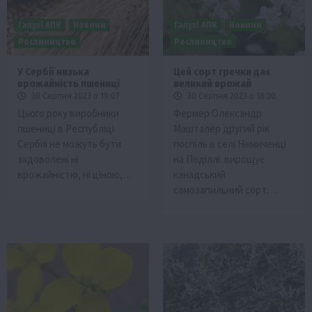
Галузі АПК
Новини
Галузі АПК
Новини
Рослиництво
Рослиництво
У Сербії низька
Цей сорт гречки дає
врожайність пшениці
великий врожай
30 Серпня 2023 о 19:07
30 Серпня 2023 о 18:30
Цього року виробники
Фермер Олександр
пшениці в Республіці
Машталер другий рік
Сербія не можуть бути
поспіль в селі Немиченці
задоволені ні
на Поділлі вирощує
врожайністю, ні ціною,…
канадський
самозапильний сорт…