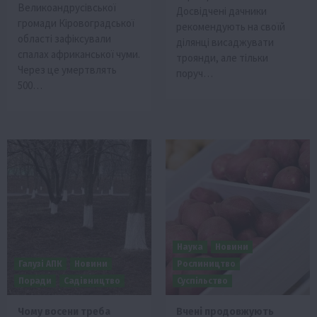
Великоандрусівської
Досвідчені дачники
громади Кіровоградської
рекомендують на своїй
області зафіксували
ділянці висаджувати
спалах африканської чуми.
троянди, але тільки
Через це умертвлять
поруч…
500…
Наука
Новини
Галузі АПК
Новини
Рослиництво
Поради
Садівництво
Суспільство
Чому восени треба
Вчені продовжують