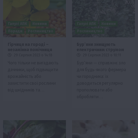
Галузі АПК
Новини
Галузі АПК
Новини
Поради
Рослиництво
Рослиництво
Гірчиця на городі –
Бурʼяни знищують
незамінна помічниця
електричним струмом
29 Серпня 2023 о 14:18
29 Серпня 2023 о 10:11
Чого тільки не вигадають
Бур’яни — справжнє зло
дачники, щоб підвищити
для будь-якого фермера
врожайність або
чи городника: їх
захистити свої рослини
доводиться регулярно
від шкідників та…
прополювати або
обробляти…