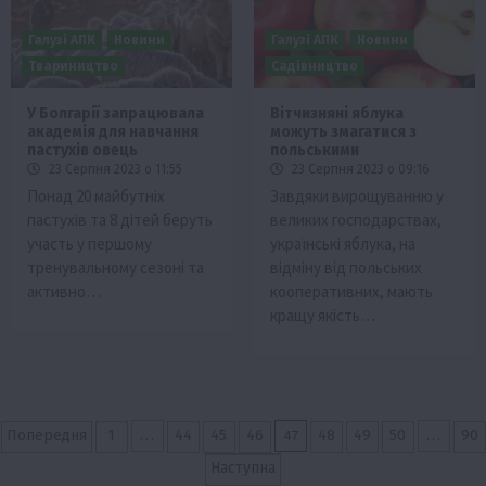
Галузі АПК
Новини
Галузі АПК
Новини
Твариництво
Садівництво
У Болгарії запрацювала
Вітчизняні яблука
академія для навчання
можуть змагатися з
пастухів овець
польськими
23 Серпня 2023 о 11:55
23 Серпня 2023 о 09:16
Понад 20 майбутніх
Завдяки вирощуванню у
пастухів та 8 дітей беруть
великих господарствах,
участь у першому
українські яблука, на
тренувальному сезоні та
відміну від польських
активно…
кооперативних, мають
кращу якість…
Пагінація
…
47
…
Попередня
1
44
45
46
48
49
50
90
записів
Наступна