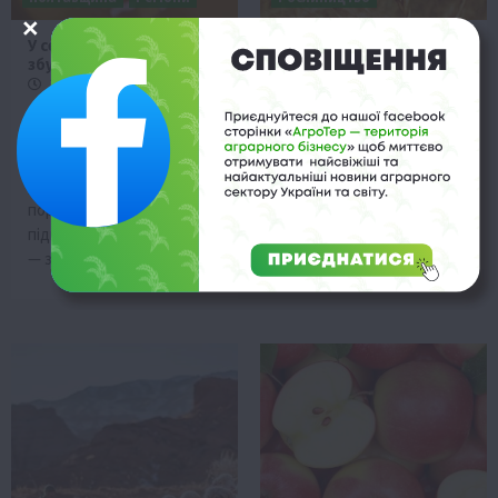
У селі на Полтавщині
На зменшення
збудують медовий завод
врожайності пшениці
впливає кукурудза
23 Серпня 2023 о 18:08
23 Серпня 2023 о 17:31
ПСП «Дружба» на
Коріння кукурудзи
Семенівщині Полтавської
виділяють певні хімічні
області розводить
речовини, які впливають
українську степову
на якість ґрунту. На
породу бджіл. У планах
деяких полях цей…
підприємства
— запустити…