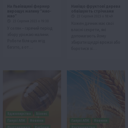
На Львівщині фермер
Навіщо фруктові дерева
вирощує малину “мяо-
обвішують стрічками
мяо”
23 Серпня 2023 о 18:49
23 Серпня 2023 о 19:30
Кожен дачник має свої
У селян – гарячий період
власні секрети, які
збору урожаю малини.
допомагають йому
Роботи біля цих ягід
збирати щедрі врожаї або
багато, а от…
боротися зі…
Бджолярство
Бізнес
Галузі АПК
Новини
Галузі АПК
Новини
Полтавщина
Регіони
Рослиництво