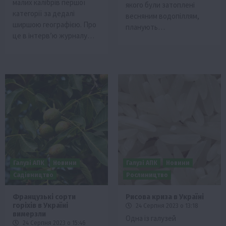
малих калібрів першої
якого були затоплені
категорії за дедалі
весняним водопіллям,
ширшою географією. Про
планують…
це в інтерв’ю журналу…
Галузі АПК
Новини
Галузі АПК
Новини
Садівництво
Рослиництво
Французькі сорти
Рисова криза в Україні
горіхів в Україні
24 Серпня 2023 о 13:18
вимерзли
Одна із галузей
24 Серпня 2023 о 15:46