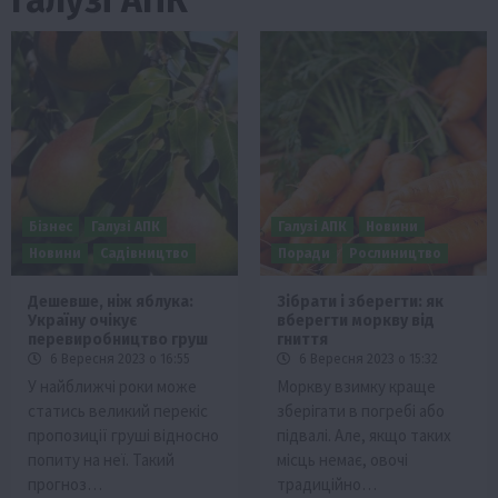
Бізнес
Галузі АПК
Галузі АПК
Новини
Новини
Садівництво
Поради
Рослиництво
Дешевше, ніж яблука:
Зібрати і зберегти: як
Україну очікує
вберегти моркву від
перевиробництво груш
гниття
6 Вересня 2023 о 16:55
6 Вересня 2023 о 15:32
У найближчі роки може
Моркву взимку краще
статись великий перекіс
зберігати в погребі або
пропозиції груші відносно
підвалі. Але, якщо таких
попиту на неї. Такий
місць немає, овочі
прогноз…
традиційно…