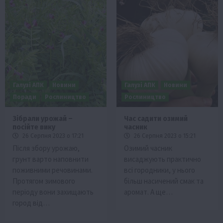
Галузі АПК
Новини
Галузі АПК
Новини
Поради
Рослиництво
Рослиництво
Зібрали урожай –
Час садити озимий
посійте вику
часник
26 Серпня 2023 о 17:21
26 Серпня 2023 о 15:21
Після збору урожаю,
Озимий часник
грунт варто наповнити
висаджують практично
поживними речовинами.
всі городники, у нього
Протягом зимового
більш насичений смак та
періоду вони захищають
аромат. А ще…
город від…