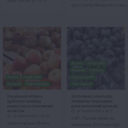
фірм. Про це у статті…
пресслужба Мінагрополітики
Бізнес
Галузі АПК
Новини
Регіони
Бізнес
Галузі АПК
Садівництво
Новини
Садівництво
Черкащина
Українські яблука
Затоплена плантація
дрібного калібру
лохини на Черкащині
користуються великим
дала непоганий урожай
попитом
24 Серпня 2023 о 18:55
25 Серпня 2023 о 09:43
У ФГ «Тарасів обрій» на
Україна продає яблуко
Черкащині, 50 га плантації