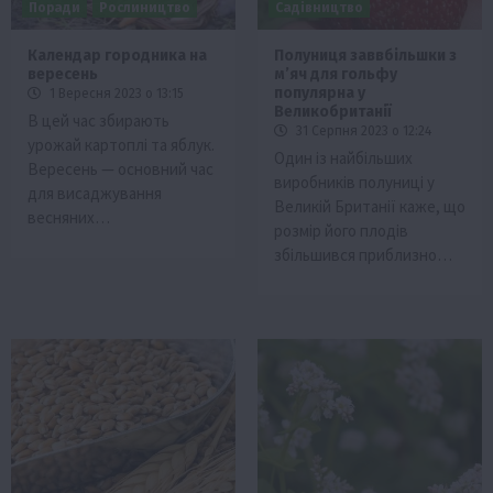
Поради
Рослиництво
Садівництво
Календар городника на
Полуниця заввбільшки з
вересень
мʼяч для гольфу
популярна у
1 Вересня 2023 о 13:15
Великобританії
В цей час збирають
31 Серпня 2023 о 12:24
урожай картоплі та яблук.
Один із найбільших
Вересень — основний час
виробників полуниці у
для висаджування
Великій Британії каже, що
весняних…
розмір його плодів
збільшився приблизно…