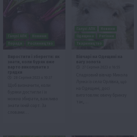
Галузі АПК
Новини
Галузі АПК
Новини
Одещина
Регіони
Поради
Рослиництво
Твариництво
Виростити і зберегти: як
Вівчарі на Одещині на
знати, коли буряк вже
вагу золота
варто викопувати з
27 Серпня 2023 о 16:55
грядки
Спадковий вівчар Микола
28 Серпня 2023 о 10:37
Лунка із села Орлівка, що
Щоб визначити, коли
на Одещині, досі
буряки достигли і їх
виготовляє овечу бринзу
можна збирати, важливо
так,…
знати їхній сорт. За
словами…