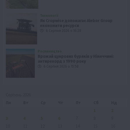
Технології
Як Cropwise допомагає Alebor Group
економити ресурси
6 Серпня 2026 о 16:28
Рослиництво
Врожай цукрових буряків у Німеччині:
антирекорд з 1990 року
6 Серпня 2026 о 15:58
Серпень 2026
Пн
Вт
Ср
Чт
Пт
Сб
Нд
1
2
3
4
5
6
7
8
9
10
11
12
13
14
15
16