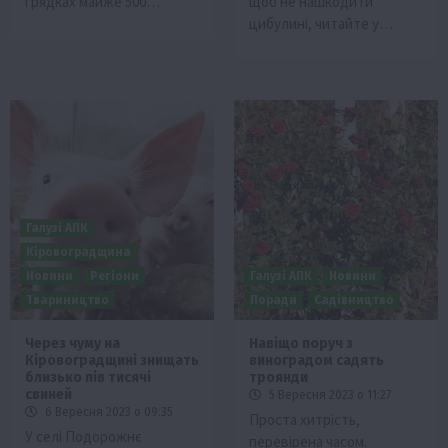
грядках майже 500…
щоб не нашкодити
цибулині, читайте у…
Галузі АПК
Кіровоградщина
Новини
Регіони
Галузі АПК
Новини
Твариництво
Поради
Садівництво
Через чуму на
Навіщо поруч з
Кіровоградщині знищать
виноградом садять
близько пів тисячі
троянди
свиней
5 Вересня 2023 о 11:27
6 Вересня 2023 о 09:35
Проста хитрість,
У селі Подорожнє
перевірена часом.