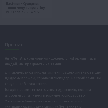
Пасічники Сумщини:
тонни меду попри війну
6 Серпня 2026 о 20:58
Про нас
Аgr
oTer. Аграрні новини
– джерело інформації для
людей, які працюють на землі!
Для людей, руки яких натомлені працею, які знають ціну
щедрому врожаю, справжні господарі на своїй землі, які
хочуть, щоб вона квітла.
Історії про життя невтомних трудівників, новини
агробізнесу та як вести розумне господарство.
Усе і навіть більше ви зможете прочитати на
спеціалізованому аграрному сайті
“Агротер”
!