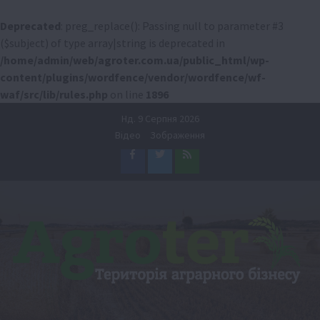
Deprecated
: preg_replace(): Passing null to parameter #3
($subject) of type array|string is deprecated in
/home/admin/web/agroter.com.ua/public_html/wp-
content/plugins/wordfence/vendor/wordfence/wf-
waf/src/lib/rules.php
on line
1896
Перейти
Нд. 9 Серпня 2026
до
Відео
Зображення
вмісту
Facebook
Twitter
Feed