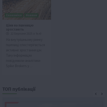
Економіка
Новини
Ціни на пшеницю
зростають
22 Березня 2025 о 14:41
На внутрішньому ринку
пшениці спостерігається
активне зростання цін.
Таку інформацію
повідомили аналітики
Spike Brokers у…
ТОП публікації