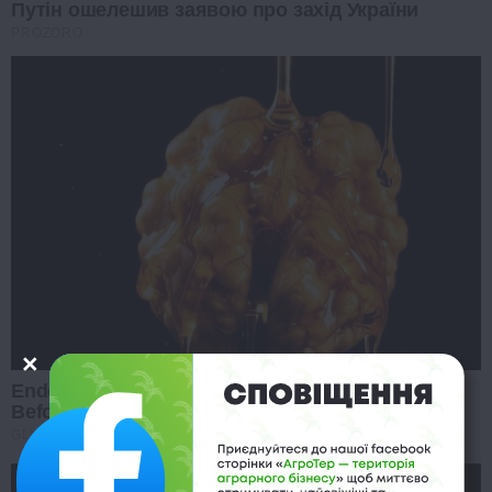
Путін ошелешив заявою про захід України
PROZORO
Endocrinologist: If You Have Diabetes, Read This
Before It's Removed!
GLYCOGEN SUPPORT