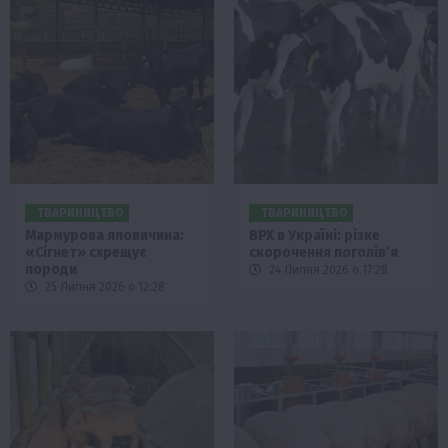
ТВАРИНИЦТВО
ТВАРИНИЦТВО
Мармурова яловичина:
ВРХ в Україні: різке
«Сігнет» схрещує
скорочення поголів’я
породи
24 Липня 2026 о 17:28
25 Липня 2026 о 12:28