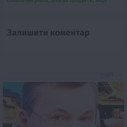
споживчий ринок
,
ціни на продукти
,
яйця
Залишити коментар