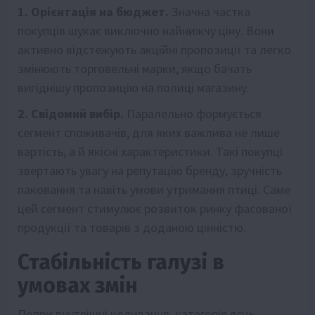
1. Орієнтація на бюджет.
Значна частка
покупців шукає виключно найнижчу ціну. Вони
активно відстежують акційні пропозиції та легко
змінюють торговельні марки, якщо бачать
вигіднішу пропозицію на полиці магазину.
2. Свідомий вибір.
Паралельно формується
сегмент споживачів, для яких важлива не лише
вартість, а й якісні характеристики. Такі покупці
звертають увагу на репутацію бренду, зручність
паковання та навіть умови утримання птиці. Саме
цей сегмент стимулює розвиток ринку фасованої
продукції та товарів з доданою цінністю.
Стабільність галузі в
умовах змін
Попри внутрішні коливання, категорія яєць