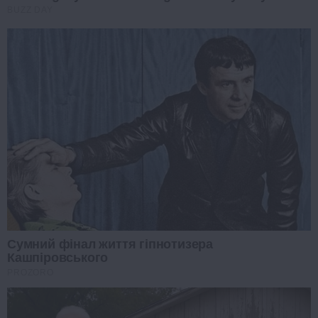
BUZZ DAY
Сумний фінал життя гіпнотизера
Кашпіровського
PROZORO