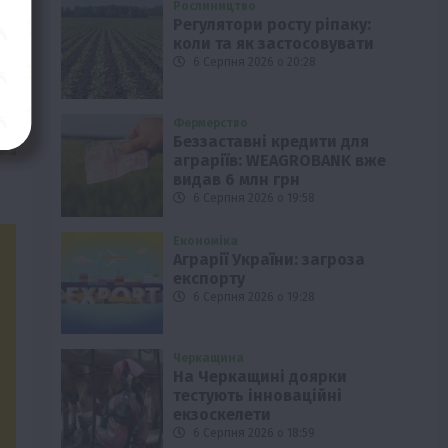
Рослиництво
Регулятори росту ріпаку:
коли та як застосовувати
6 Серпня 2026 о 20:28
Фермерство
Беззаставні кредити для
аграріїв: WEAGROBANK вже
видав 6 млн грн
6 Серпня 2026 о 19:58
Економіка
Аграрії України: загроза
експорту
6 Серпня 2026 о 19:28
Черкащина
На Черкащині доярки
тестують інноваційні
екзоскелети
6 Серпня 2026 о 18:59