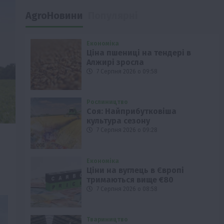
AgroНовини
Популярні
Економіка
Ціна пшениці на тендері в
Алжирі зросла
7 Серпня 2026 о 09:58
Рослиництво
Соя: Найприбутковіша
культура сезону
7 Серпня 2026 о 09:28
Економіка
Ціни на вуглець в Європі
тримаються вище €80
7 Серпня 2026 о 08:58
Твариництво