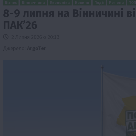
Бізнес
Вінниччина
Економіка
Новини
Події
Регіони
ТОП
8-9 липня на Вінничині 
ПАК’26
2 Липня 2026 о 20:13
Джерело:
ArgoTer
Бізнес
Галузі АПК
Економіка
Новини
Под
Рослиництво
Суспільство
ТОП1
Фермерст
Кредити для аграріїв під заставу вро
новою програмою від Уряду
1 Серпня 2026 о 11:58