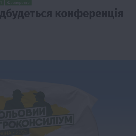
1
Фермерство
відбудеться конференція
ії
Бізнес
Новини
Офіційно
Події
Суспільство
во
ТОП1
Фермерство
жаю за
Оренда садової ділянки: як усе оформити
легально та без проблем
5 Серпня 2026 о 20:14