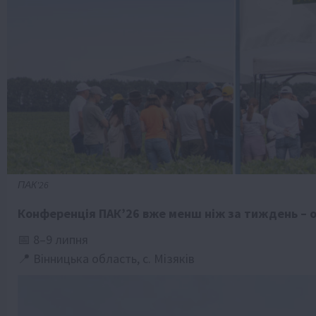
ПАК'26
Конференція ПАК’26 вже менш ніж за тиждень
–
о
📅
8–9 липня
📍
Вінницька область, с.
Мізяків