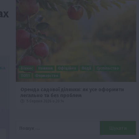
ах
Бізнес
Економіка
Суспільство
ТОП1
Фермерство
Європейська спека вже впливає на ціну
зерна
5 Серпня 2026 о 09:28
Пошук: