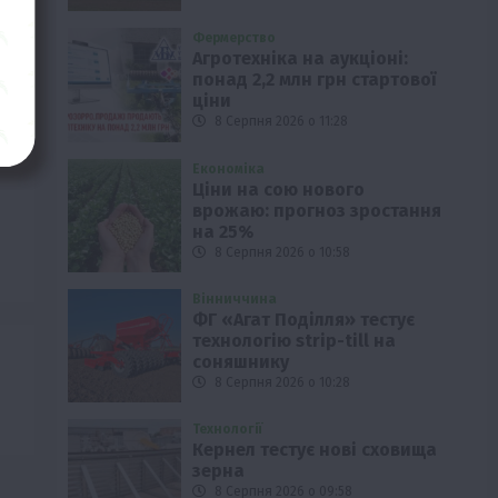
Фермерство
Агротехніка на аукціоні:
понад 2,2 млн грн стартової
ціни
8 Серпня 2026 о 11:28
Економіка
Ціни на сою нового
врожаю: прогноз зростання
на 25%
8 Серпня 2026 о 10:58
Вінниччина
ФГ «Агат Поділля» тестує
технологію strip-till на
соняшнику
8 Серпня 2026 о 10:28
Технології
Кернел тестує нові сховища
зерна
8 Серпня 2026 о 09:58