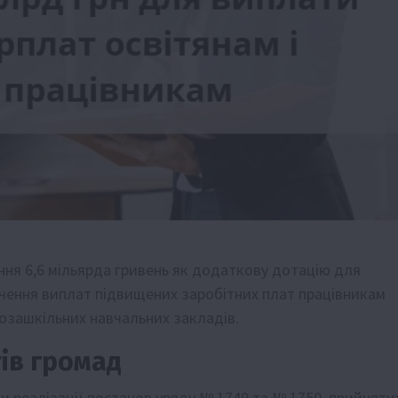
ення 6,6 мільярда гривень як додаткову дотацію для
ечення виплат підвищених заробітних плат працівникам
позашкільних навчальних закладів.
ів громад
 реалізації постанов уряду № 1749 та № 1750, прийняти