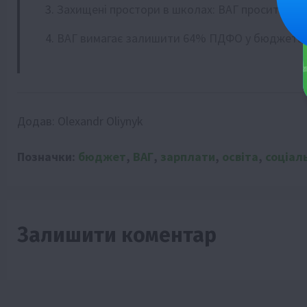
Захищені простори в школах: ВАГ просить пр
ВАГ вимагає залишити 64% ПДФО у бюджета
Додав:
Olexandr Oliynyk
Позначки:
бюджет
,
ВАГ
,
зарплати
,
освіта
,
соціал
Залишити коментар