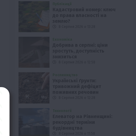
Публікації
Кадастровий номер: ключ
до права власності на
землю?
8 Серпня 2026 о 13:28
Економіка
Добрива в серпні: ціни
зростуть, доступність
знизиться
8 Серпня 2026 о 12:58
Рослиництво
Українські ґрунти:
тривожний дефіцит
поживних речовин
8 Серпня 2026 о 12:28
Технології
Елеватор на Рівненщині:
рекордні терміни
будівництва
8 Серпня 2026 о 11:58