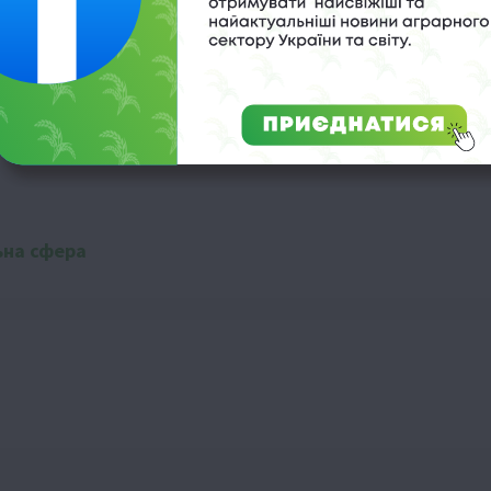
одовжити проєкт
х громад
ьна сфера