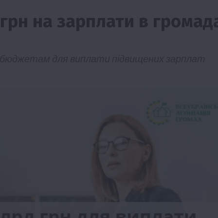
 грн на зарплати в громад
им бюджетам для виплати підвищених зарплат
Бізнес
Новини
Офіційно
Події
Суспільство
ТОП1
Фермерство
брив
Оренда садової ділянки: як усе оформити
легально та без проблем
5 Серпня 2026 о 20:14