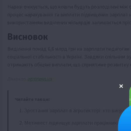
Наразі очікується, що кошти будуть розподілені між
процес нарахування та виплати підвищених зарплат н
використанням виділених мільярдів залишається прі
Висновок
Виділення понад 6,6 млрд грн на зарплати педагога
соціальної стабільності в Україні. Завдяки спільним
отримають обіцяні виплати, що сприятиме розвитку ос
Джерело:
agronews.ua
Читайте також:
Зростання зарплат в агросекторі: хто виграв?
Метінвест підвищує зарплати працівникам