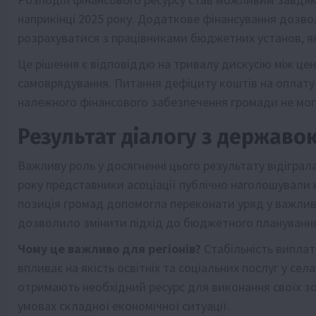
наприкінці 2025 року. Додаткове фінансування дозвол
розрахуватися з працівниками бюджетних установ, як
Це рішення є відповіддю на тривалу дискусію між ц
самоврядування. Питання дефіциту коштів на оплату 
належного фінансового забезпечення громади не мог
Результат діалогу з державо
Важливу роль у досягненні цього результату відіграла
року представники асоціації публічно наголошували 
позиція громад допомогла переконати уряд у важливо
дозволило змінити підхід до бюджетного планування
Чому це важливо для регіонів?
Стабільність виплат
впливає на якість освітніх та соціальних послуг у сел
отримають необхідний ресурс для виконання своїх з
умовах складної економічної ситуації.