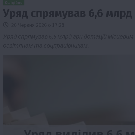
Офіційно
Уряд спрямував 6,6 млрд
26 Червня 2026 о 17:28
Уряд спрямував 6,6 млрд грн дотацій місцев
освітянам та соцпрацівникам.
Туризм
Бізнес
Новини
Поради
ТОП1
риб Свиняче
Як правильно підібрати розкидач до
залежно від площі поля та культур?
7 Серпня 2026 о 10:14