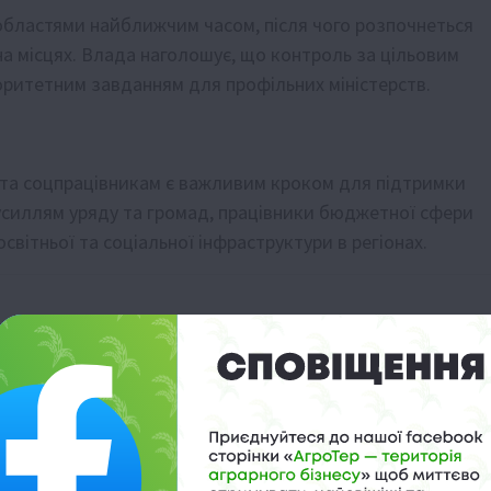
 областями найближчим часом, після чого розпочнеться
а місцях. Влада наголошує, що контроль за цільовим
оритетним завданням для профільних міністерств.
м та соцпрацівникам є важливим кроком для підтримки
 зусиллям уряду та громад, працівники бюджетної сфери
вітньої та соціальної інфраструктури в регіонах.