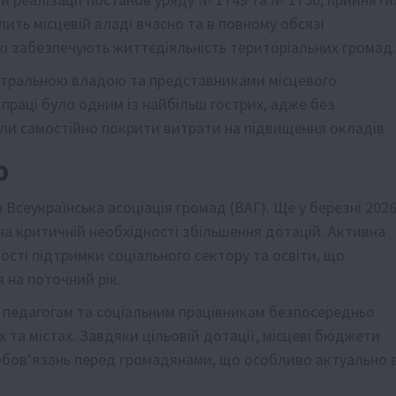
ить місцевій владі вчасно та в повному обсязі
і забезпечують життєдіяльність територіальних громад.
ентральною владою та представниками місцевого
праці було одним із найбільш гострих, адже без
ли самостійно покрити витрати на підвищення окладів.
ю
 Всеукраїнська асоціація громад (ВАГ). Ще у березні 202
на критичній необхідності збільшення дотацій. Активна
сті підтримки соціального сектору та освіти, що
 на поточний рік.
 педагогам та соціальним працівникам безпосередньо
ах та містах. Завдяки цільовій дотації, місцеві бюджети
обов’язань перед громадянами, що особливо актуально 