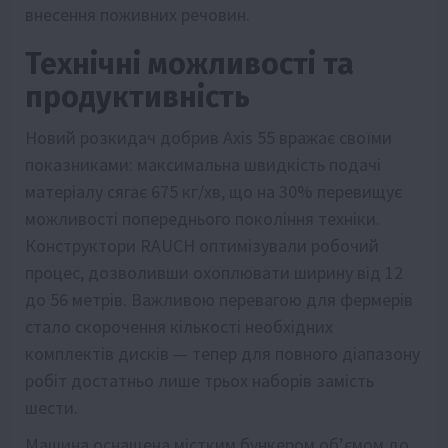
внесення поживних речовин.
Технічні можливості та
продуктивність
Новий розкидач добрив Axis 55 вражає своїми
показниками: максимальна швидкість подачі
матеріалу сягає 675 кг/хв, що на 30% перевищує
можливості попереднього покоління техніки.
Конструктори RAUCH оптимізували робочий
процес, дозволивши охоплювати ширину від 12
до 56 метрів. Важливою перевагою для фермерів
стало скорочення кількості необхідних
комплектів дисків — тепер для повного діапазону
робіт достатньо лише трьох наборів замість
шести.
Машина оснащена містким бункером об’ємом до