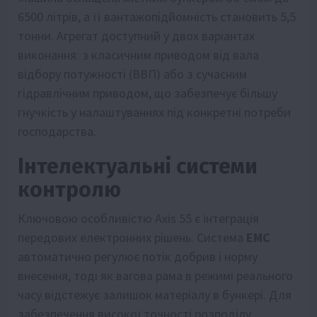
6500 літрів, а її вантажопідйомність становить 5,5
тонни. Агрегат доступний у двох варіантах
виконання: з класичним приводом від вала
відбору потужності (ВВП) або з сучасним
гідравлічним приводом, що забезпечує більшу
гнучкість у налаштуваннях під конкретні потреби
господарства.
Інтелектуальні системи
контролю
Ключовою особливістю Axis 55 є інтеграція
передових електронних рішень. Система
EMC
автоматично регулює потік добрив і норму
внесення, тоді як вагова рама в режимі реального
часу відстежує залишок матеріалу в бункері. Для
забезпечення високої точності розподілу