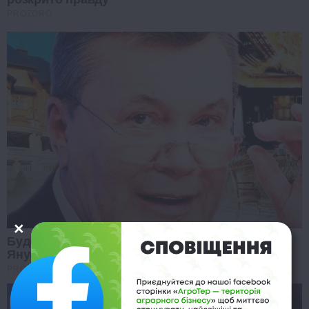
PROZORO
Будете в шоці: випливла нова інформація про
Януковича
PROZORO