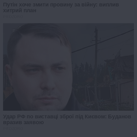
Путін хоче змити провину за війну: виплив
хитрий план
PROZORO
Удар РФ по виставці зброї під Києвом: Буданов
вразив заявою
PROZORO