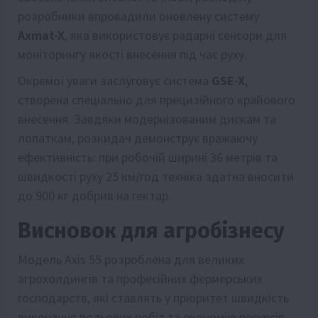
розробники впровадили оновлену систему
Axmat-X
, яка використовує радарні сенсори для
моніторингу якості внесення під час руху.
Окремої уваги заслуговує система
GSE-X
,
створена спеціально для прецизійного крайового
внесення. Завдяки модернізованим дискам та
лопаткам, розкидач демонструє вражаючу
ефективність: при робочій ширині 36 метрів та
швидкості руху 25 км/год техніка здатна вносити
до 900 кг добрив на гектар.
Висновок для агробізнесу
Модель Axis 55 розроблена для великих
агрохолдингів та професійних фермерських
господарств, які ставлять у пріоритет швидкість
виконання польових робіт та економію ресурсів.