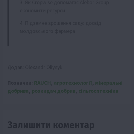
Як Cropwise допомагає Alebor Group
економити ресурси
Підземне зрошення саду: досвід
молдовського фермера
Додав:
Olexandr Oliynyk
Позначки:
RAUCH
,
агротехнології
,
мінеральні
добрива
,
розкидач добрив
,
сільгосптехніка
Залишити коментар