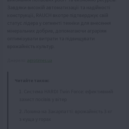
Завдяки високій автоматизації та надійності
конструкції, RAUCH вкотре підтверджує свій
статус лідера у сегменті техніки для внесення
мінеральних добрив, допомагаючи аграріям
оптимізувати витрати та підвищувати
врожайність культур.
Джерело:
agrotimes.ua
Читайте також:
Система HARDI Twin Force: ефективний
захист посівів у вітер
Лохина на Закарпатті: врожайність 3 кг
з куща у горах