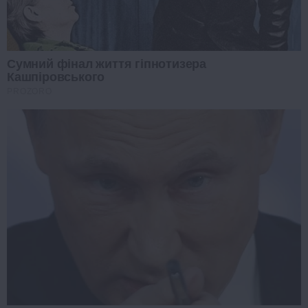
Сумний фінал життя гіпнотизера
Кашпіровського
PROZORO