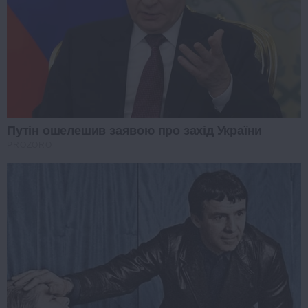
Путін ошелешив заявою про захід України
PROZORO