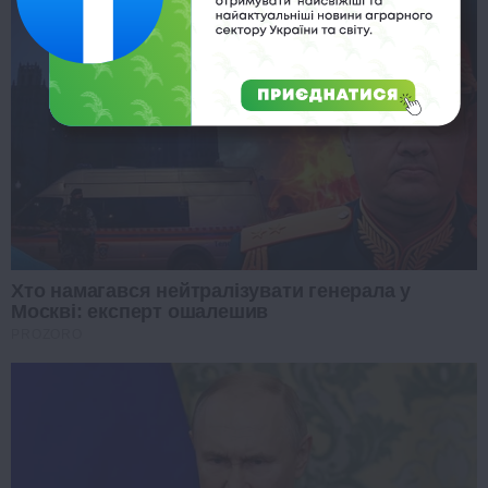
Хто намагався нейтралізувати генерала у
Москві: експерт ошалешив
PROZORO