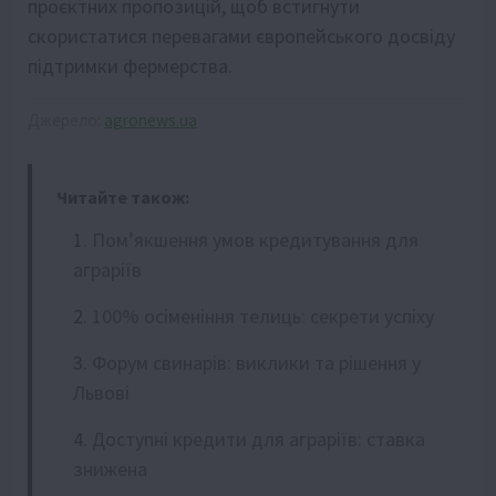
проєктних пропозицій, щоб встигнути
скористатися перевагами європейського досвіду
підтримки фермерства.
Джерело:
agronews.ua
Читайте також:
Пом’якшення умов кредитування для
аграріїв
100% осіменіння телиць: секрети успіху
Форум свинарів: виклики та рішення у
Львові
Доступні кредити для аграріїв: ставка
знижена