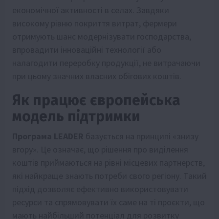
економічної активності в селах. Завдяки
високому рівню покриття витрат, фермери
отримують шанс модернізувати господарства,
впровадити інноваційні технології або
налагодити переробку продукції, не витрачаючи
при цьому значних власних обігових коштів.
Як працює європейська
модель підтримки
Програма LEADER
базується на принципі «знизу
вгору». Це означає, що рішення про виділення
коштів приймаються на рівні місцевих партнерств,
які найкраще знають потреби свого регіону. Такий
підхід дозволяє ефективно використовувати
ресурси та спрямовувати їх саме на ті проєкти, що
мають найбільший потенціал для розвитку