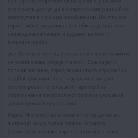
простір. Окрім прямого фінансування, учасники
отримують доступ до експертних консультацій та
мережування з іншими виробниками. Це створює
сприятливе середовище для обміну досвідом та
налагодження ланцюгів доданої вартості
всередині країни.
Для багатьох господарств це стане шансом вийти
на новий рівень продуктивності. Враховуючи
поточні виклики, перед якими стоїть агросектор,
подібні програми стають фундаментом для
сталого розвитку сільських територій та
забезпечення продовольчої безпеки держави в
довгостроковій перспективі.
Наразі Міністерство економіки готує детальні
інструкції щодо подачі заявок. Аграріям
рекомендується вже зараз почати підготовку