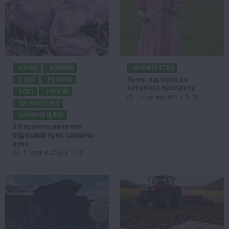
НАУКА
НОВИНИ
ФЕРМЕРСТВО
Льон: від поля до
ПОДІЇ
РЕГІОНИ
готового продукту
ТОП1
ТУРИЗМ
7 Серпня 2026 о 13:28
ФЕРМЕРСТВО
ФРАНКІВЩИНА
У Карпатах виявили
рідкісний гриб Свиняче
вухо
7 Серпня 2026 о 17:28