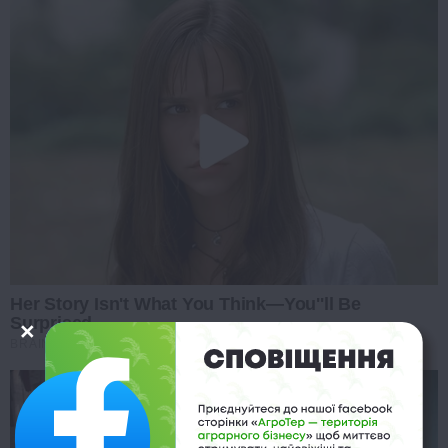
Her Story Isn't What You Think—You''ll Be
Surprised
BRAINBERRIES