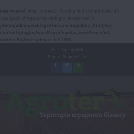
Deprecated
: preg_replace(): Passing null to parameter #3
($subject) of type array|string is deprecated in
/home/admin/web/agroter.com.ua/public_html/wp-
content/plugins/wordfence/vendor/wordfence/wf-
waf/src/lib/rules.php
on line
1896
Перейти
Сб. 8 Серпня 2026
до
Відео
Зображення
вмісту
Facebook
Twitter
Feed