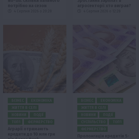
No-till: скільки пального
Зростання зарплат в
потрібно на сезон
агросекторі: хто виграв?
4 Серпня 2026 о 20:28
4 Серпня 2026 о 12:28
БІЗНЕС
ЕКОНОМІКА
БІЗНЕС
ЕКОНОМІКА
ЖИТТЯ В СЕЛІ
ЖИТТЯ В СЕЛІ
НОВИНИ
ПОДІЇ
НОВИНИ
ПОДІЇ
ТОП1
ФЕРМЕРСТВО
СУСПІЛЬСТВО
ТОП1
Аграрії отримають
ФЕРМЕРСТВО
кредити до 10 млн грн
Пролонгація кредитів 5-