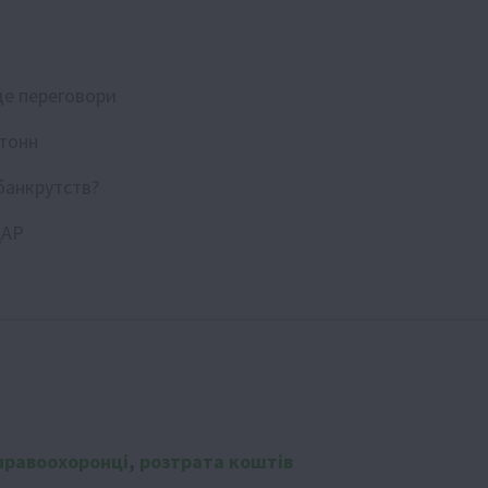
де переговори
 тонн
 банкрутств?
ДАР
правоохоронці
,
розтрата коштів