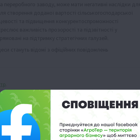
 переробного заводу, може мати негативні наслідки дл
для створення доданої вартості сільськогосподарської
ісцевості та підвищення конкурентоспроможності
креслює важливість прозорості та підзвітності у
ямовані на підтримку стратегічних галузей.
еси стануть відомі з офіційних повідомлень
стр
.