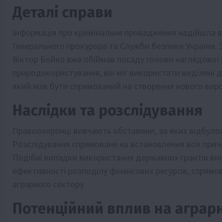
Деталі справи
Інформація про кримінальне провадження надійшла в
Генерального прокурора та Служби безпеки України. 
Віктор Бойко вже обіймав посаду голови наглядової р
природокористування, він міг використати виділені 
який мав бути спрямований на створення нового виро
Наслідки та розслідування
Правоохоронці вивчають обставини, за яких відбул
Розслідування спрямоване на встановлення всіх приче
Подібні випадки використання державних грантів ви
ефективності розподілу фінансових ресурсів, спрямо
аграрного сектору.
Потенційний вплив на аграр