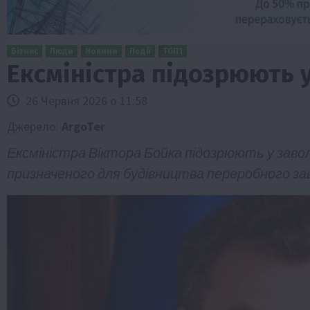
Бізнес
Люди
Новини
Події
ТОП1
Ексміністра підозрюють у
26 Червня 2026 о 11:58
Джерело:
ArgoTer
Ексміністра Віктора Бойка підозрюють у завол
призначеного для будівництва переробного зав
Бізнес
Економіка
Життя в селі
Новини
ТОП1
Фермерство
Аграрії отримають кредити до 10 млн 
Sense Bank
4 Серпня 2026 о 12:08