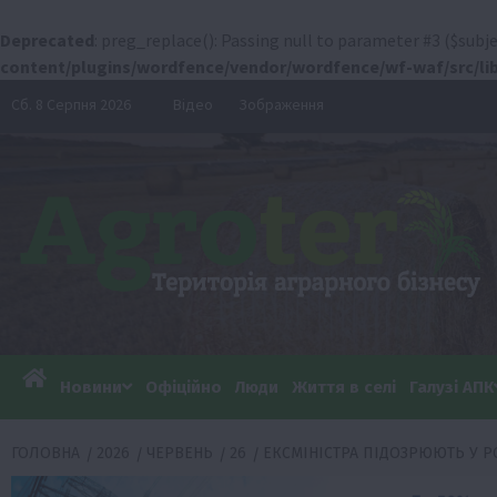
Deprecated
: preg_replace(): Passing null to parameter #3 ($subje
content/plugins/wordfence/vendor/wordfence/wf-waf/src/lib
Перейти
Сб. 8 Серпня 2026
Відео
Зображення
до
вмісту
Новини
Офіційно
Люди
Життя в селі
Галузі АПК
ГОЛОВНА
2026
ЧЕРВЕНЬ
26
ЕКСМІНІСТРА ПІДОЗРЮЮТЬ У РО