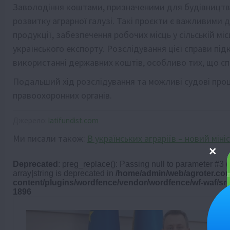
Заволодіння коштами, призначеними для будівництва
розвитку аграрної галузі. Такі проєкти є важливими 
продукції, забезпечення робочих місць у сільській м
українського експорту. Розслідування цієї справи під
використанні державних коштів, особливо тих, що спр
Подальший хід розслідування та можливі судові проц
правоохоронних органів.
Джерело:
latifundist.com
Ми писали також:
В українських аграріїв – новий міні