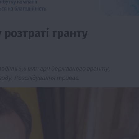
 розтраті гранту
одінні 5,6 млн грн державного гранту,
оду. Розслідування триває.
Події
Наука
Новини
Події
Регіони
ТОП1
Туризм
Фермерство
Франківщина
грн від
У Карпатах виявили рідкісний гриб Свиня
вухо
7 Серпня 2026 о 17:28