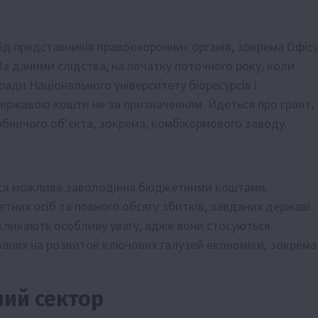
ід представників правоохоронних органів, зокрема Офіс
За даними слідства, на початку поточного року, коли
ади Національного університету біоресурсів і
державою кошти не за призначенням. Йдеться про грант,
бничого об’єкта, зокрема, комбікормового заводу.
ося можливе заволодіння бюджетними коштами.
тних осіб та повного обсягу збитків, завданих державі.
кликають особливу увагу, адже вони стосуються
ваних на розвиток ключових галузей економіки, зокрема
ний сектор