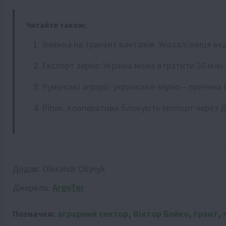
Читайте також:
Знижка на транзит вантажів: Укрзалізниця ве
Експорт зерна: Україна може втратити 30 млн
Румунські аграрії: українське зерно – причина
Ріпак: кооперативи блокують експорт через 
Додав:
Olexandr Oliynyk
Джерело:
ArgoTer
Позначки:
аграрний сектор
,
Віктор Бойко
,
грант
,