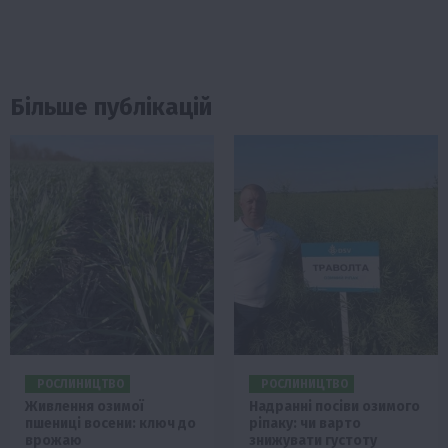
Більше публікацій
РОСЛИНИЦТВО
РОСЛИНИЦТВО
Живлення озимої
Надранні посіви озимого
пшениці восени: ключ до
ріпаку: чи варто
врожаю
знижувати густоту