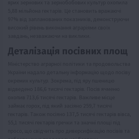
ярих зернових та зернобобових культур охопила
5,88 мільйона гектарів. Це становить вражаючі
97% від запланованих показників, демонструючи
високий рівень виконання аграріями своїх
завдань, незважаючи на виклики.
Деталізація посівних площ
Міністерство аграрної політики та продовольства
України надало детальну інформацію щодо посіву
окремих культур. Зокрема, під яру пшеницю
відведено 186,6 тисячі гектарів. Посів ячменю
охопив 713,6 тисячі гектарів. Важливе місце
займає горох, під який засіяно 259,7 тисячі
гектарів. Також посіяно 137,5 тисячі гектарів вівса,
55,1 тисячі гектарів гречки та значні площі під
просо, що свідчить про диверсифікацію посівів та