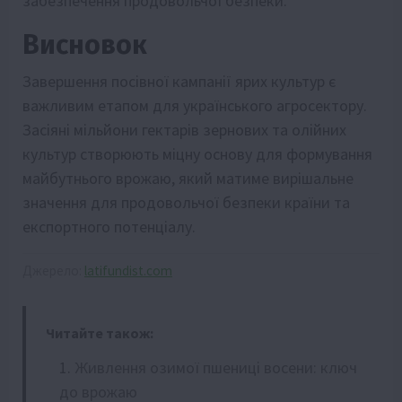
забезпечення продовольчої безпеки.
Висновок
Завершення посівної кампанії ярих культур є
важливим етапом для українського агросектору.
Засіяні мільйони гектарів зернових та олійних
культур створюють міцну основу для формування
майбутнього врожаю, який матиме вирішальне
значення для продовольчої безпеки країни та
експортного потенціалу.
Джерело:
latifundist.com
Читайте також:
Живлення озимої пшениці восени: ключ
до врожаю