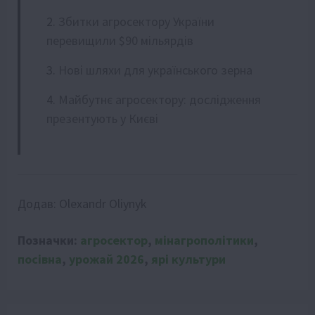
Збитки агросектору України
перевищили $90 мільярдів
Нові шляхи для українського зерна
Майбутнє агросектору: дослідження
презентують у Києві
Додав:
Olexandr Oliynyk
Позначки:
агросектор
,
мінагрополітики
,
посівна
,
урожай 2026
,
ярі культури