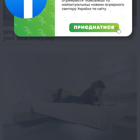
Why this ordinary drink is the secret to feeling
your best every day
CTA FAVORITE