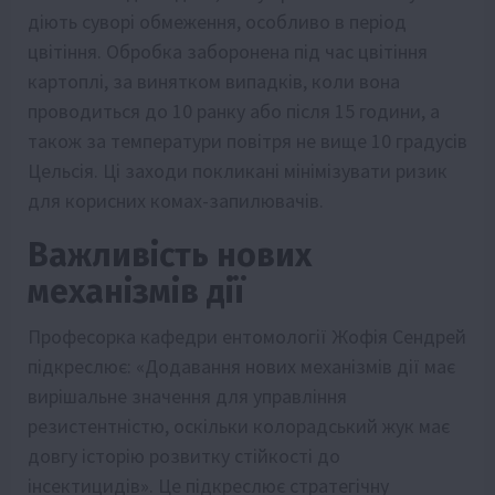
діють суворі обмеження, особливо в період
цвітіння. Обробка заборонена під час цвітіння
картоплі, за винятком випадків, коли вона
проводиться до 10 ранку або після 15 години, а
також за температури повітря не вище 10 градусів
Цельсія. Ці заходи покликані мінімізувати ризик
для корисних комах-запилювачів.
Важливість нових
механізмів дії
Професорка кафедри ентомології Жофія Сендрей
підкреслює: «Додавання нових механізмів дії має
вирішальне значення для управління
резистентністю, оскільки колорадський жук має
довгу історію розвитку стійкості до
інсектицидів». Це підкреслює стратегічну