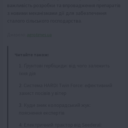
важливість розробки та впровадження препаратів
з новими механізмами дії для забезпечення
сталого сільського господарства.
Джерело:
agrotimes.ua
Читайте також:
Ґрунтові гербіциди: від чого залежить
їхня дія
Система HARDI Twin Force: ефективний
захист посівів у вітер
Куди зник колорадський жук:
пояснення експертів
Електричний трактор від Seederal: