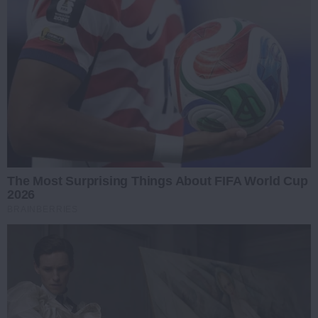
The Most Surprising Things About FIFA World Cup
2026
BRAINBERRIES