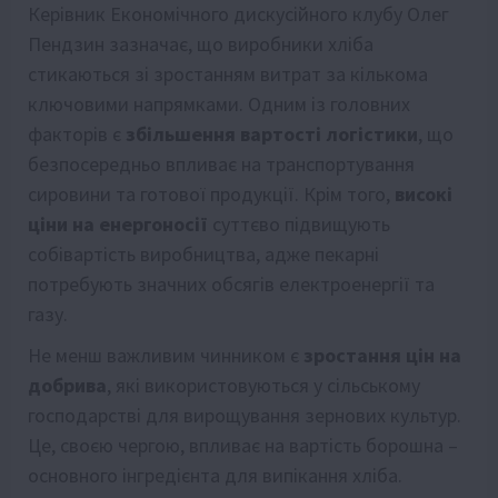
Керівник Економічного дискусійного клубу Олег
Пендзин зазначає, що виробники хліба
стикаються зі зростанням витрат за кількома
ключовими напрямками. Одним із головних
факторів є
збільшення вартості логістики
, що
безпосередньо впливає на транспортування
сировини та готової продукції. Крім того,
високі
ціни на енергоносії
суттєво підвищують
собівартість виробництва, адже пекарні
потребують значних обсягів електроенергії та
газу.
Не менш важливим чинником є
зростання цін на
добрива
, які використовуються у сільському
господарстві для вирощування зернових культур.
Це, своєю чергою, впливає на вартість борошна –
основного інгредієнта для випікання хліба.