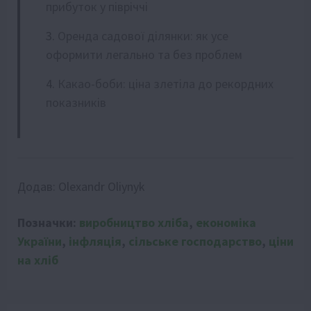
прибуток у півріччі
Оренда садової ділянки: як усе
оформити легально та без проблем
Какао-боби: ціна злетіла до рекордних
показників
Додав:
Olexandr Oliynyk
Позначки:
виробництво хліба
,
економіка
України
,
інфляція
,
сільське господарство
,
ціни
на хліб