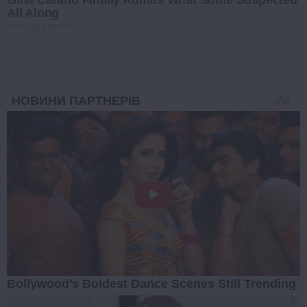
Gina Carano Finally Admits What Some Suspected
All Along
BRAINBERRIES