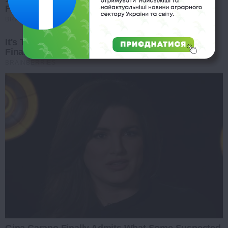
Forbids: Are You Guilty?
BRAINBERRIES
It's The End Of The Road: The Worst TV Series
Finales Of All Time
BRAINBERRIES