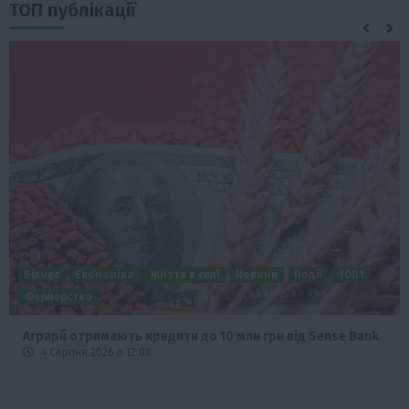
ТОП публікації
Бізнес
Економіка
Життя в селі
Новини
Події
Суспільство
ТОП1
Фермерство
Пролонгація кредитів 5-7-9% для аграріїв: нові кращі
умови
4 Серпня 2026 о 08:58