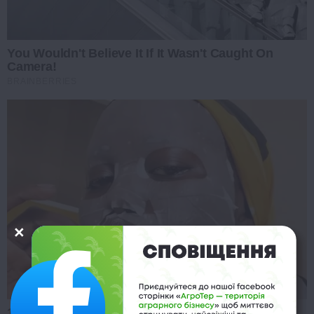
You Wouldn't Believe It If It Wasn't Caught On
Camera!
BRAINBERRIES
15 Things You Do Everyday That The Bible