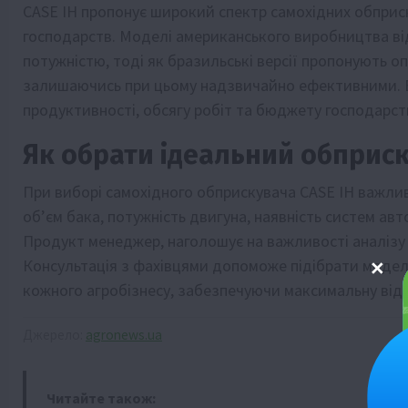
CASE IH пропонує широкий спектр самохідних обприск
господарств. Моделі американського виробництва в
потужністю, тоді як бразильські версії пропонують о
залишаючись при цьому надзвичайно ефективними. В
продуктивності, обсягу робіт та бюджету господарст
Як обрати ідеальний обприс
При виборі самохідного обприскувача CASE IH важлив
об’єм бака, потужність двигуна, наявність систем ав
Продукт менеджер, наголошує на важливості аналізу 
Консультація з фахівцями допоможе підібрати модел
кожного агробізнесу, забезпечуючи максимальну відд
Джерело:
agronews.ua
Читайте також: