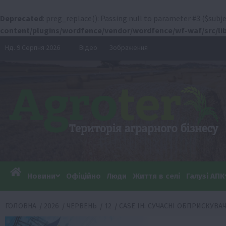
Deprecated
: preg_replace(): Passing null to parameter #3 ($subje
content/plugins/wordfence/vendor/wordfence/wf-waf/src/lib
Перейти
Нд. 9 Серпня 2026
Відео
Зображення
до
вмісту
Новини
Офіційно
Люди
Життя в селі
Галузі АПК
ГОЛОВНА
2026
ЧЕРВЕНЬ
12
CASE IH: СУЧАСНІ ОБПРИСКУВА