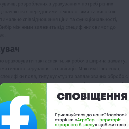
увачів, розроблених з урахуванням потреб різних
ідзначаються передовими технологіями та високою
птимальне співвідношення ціни та функціональності,
ибір між ними залежить від специфічних вимог до
ва.
кувач
о враховувати такі аспекти, як робоча ширина захвату,
томатичного керування та навігації. Максим Павленко,
специфіки поля, типу культур та запланованих обробок.
ь, яка найкраще відповідатиме індивідуальним потреба
ачу від інвестицій.