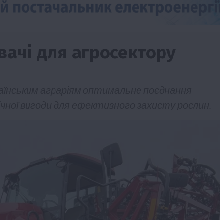
увачі для агросектору
країнським аграріям оптимальне поєднання
чної вигоди для ефективного захисту рослин.
Бізнес
Новини
Офіційно
Події
Суспільство
ТОП1
Фермерство
брив
Оренда садової ділянки: як усе оформити
легально та без проблем
5 Серпня 2026 о 20:14