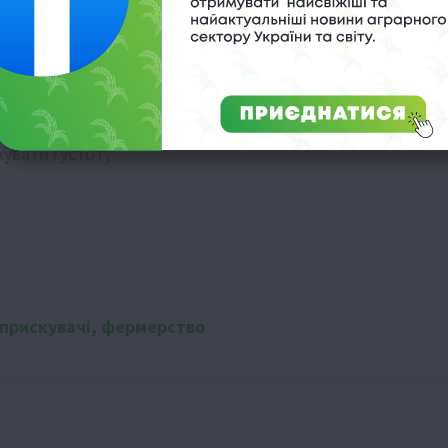
ртової ціни
жувати густоту
прискувачі
,
фермерство