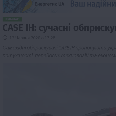
Технології
CASE IH: сучасні обприск
12 Червня 2026 о 13:28
Самохідні обприскувачі CASE IH пропонують у
потужності, передових технологій та економі
Туризм
Бізнес
Новини
Поради
ТОП1
риб Свиняче
Як правильно підібрати розкидач до
залежно від площі поля та культур?
7 Серпня 2026 о 10:14