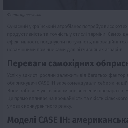
Фото: agronews.ua
Сучасний український агробізнес потребує високотех
продуктивність та точність у стислі терміни. Самохі
ефективності, поєднуючи потужність, інноваційні техн
незамінними помічниками для вітчизняних аграріїв.
Переваги самохідних обприск
Успіх у захисті рослин залежить від багатьох факторів
обприскувачі CASE IH зарекомендували себе як надій
Вони забезпечують рівномірне внесення препаратів, 
Це прямо впливає на врожайність та якість сільсько
умовах конкурентного ринку.
Моделі CASE IH: американськ