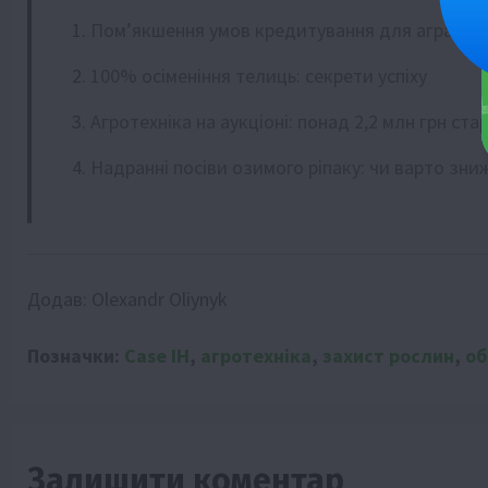
Пом’якшення умов кредитування для аграріїв
100% осіменіння телиць: секрети успіху
Агротехніка на аукціоні: понад 2,2 млн грн ста
Надранні посіви озимого ріпаку: чи варто зни
Додав:
Olexandr Oliynyk
Позначки:
Case IH
,
агротехніка
,
захист рослин
,
об
Залишити коментар