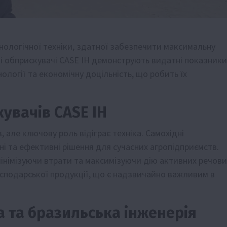
нологічної техніки, здатної забезпечити максимальну
дні обприскувачі CASE IH демонструють видатні показники
ології та економічну доцільність, що робить їх
увачів CASE IH
, але ключову роль відіграє техніка. Самохідні
ні та ефективні рішення для сучасних агропідприємств.
мінімізуючи втрати та максимізуючи дію активних речови
господарської продукції, що є надзвичайно важливим в
а та бразильська інженерія