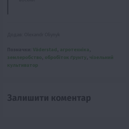
Додав:
Olexandr Oliynyk
Позначки:
Väderstad
,
агротехніка
,
землеробство
,
обробіток ґрунту
,
чізельний
культиватор
Залишити коментар