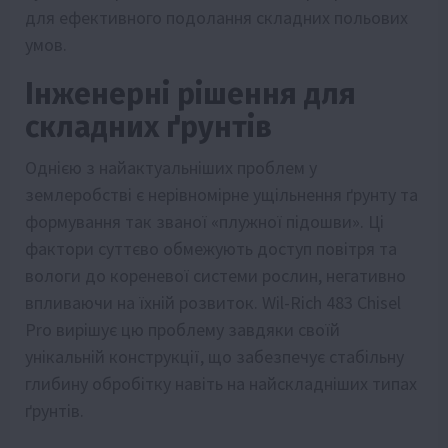
для ефективного подолання складних польових
умов.
Інженерні рішення для
складних ґрунтів
Однією з найактуальніших проблем у
землеробстві є нерівномірне ущільнення ґрунту та
формування так званої «плужної підошви». Ці
фактори суттєво обмежують доступ повітря та
вологи до кореневої системи рослин, негативно
впливаючи на їхній розвиток. Wil-Rich 483 Chisel
Pro вирішує цю проблему завдяки своїй
унікальній конструкції, що забезпечує стабільну
глибину обробітку навіть на найскладніших типах
ґрунтів.