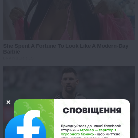
She Spent A Fortune To Look Like A Modern-Day
Barbie
BRAINBERRIES