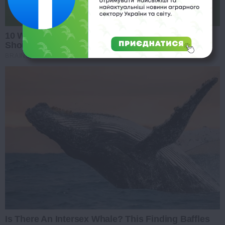
10 World Cup 2026 Facts Every Football Fan
Should Know
BRAINBERRIES
Is There An Intersex Whale? This Finding Baffles