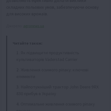
дозволяють ефективно долати виклики
складних польових умов, забезпечуючи основу
для високих врожаїв.
Джерело:
agronews.ua
Читайте також:
Як підвищити продуктивність
культиваторів Väderstad Carrier
Живлення озимого ріпаку: ключові
елементи
Найпотужніший трактор John Deere 9RX
830 прибув в Україну
Оптимальне живлення озимого ріпаку
восени