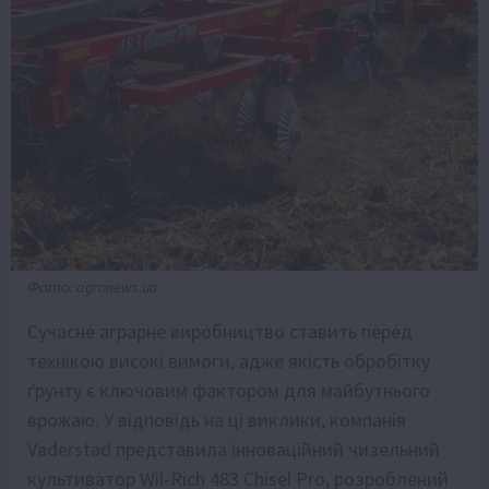
Фото: agronews.ua
Сучасне аграрне виробництво ставить перед
технікою високі вимоги, адже якість обробітку
ґрунту є ключовим фактором для майбутнього
врожаю. У відповідь на ці виклики, компанія
Väderstad представила інноваційний чизельний
культиватор Wil-Rich 483 Chisel Pro, розроблений