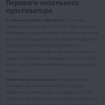
Переваги чизельного
культиватора
Стабільна глибина обробітку:
Ключовою
перевагою Wil-Rich 483 Chisel Pro є його здатність
підтримувати задану глибину обробітку протягом
усієї роботи. Це досягається завдяки спеціальній
конструкції рами та робочих органів, які
адаптуються до рельєфу поля. Така стабільність
гарантує рівномірне розпушування ґрунту на всій
площі, що є критично важливим для подальшого
посіву.
Ефективне розпушування:
Чизельні стійки
культиватора проникають глибоко в ґрунт,
руйнуючи ущільнені шари та покращуючи його
структуру. Це сприяє кращому дренажу, аерації та
збереженню вологи. Результатом є створення