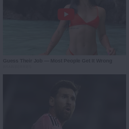
Guess Their Job — Most People Get It Wrong
BRAINBERRIES