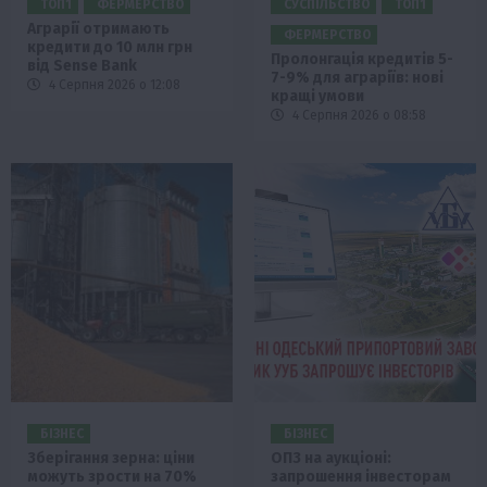
ТОП1
ФЕРМЕРСТВО
СУСПІЛЬСТВО
ТОП1
Аграрії отримають
ФЕРМЕРСТВО
кредити до 10 млн грн
Пролонгація кредитів 5-
від Sense Bank
7-9% для аграріїв: нові
4 Серпня 2026 о 12:08
кращі умови
4 Серпня 2026 о 08:58
БІЗНЕС
БІЗНЕС
Зберігання зерна: ціни
ОПЗ на аукціоні:
можуть зрости на 70%
запрошення інвесторам