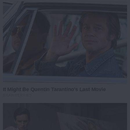
It Might Be Quentin Tarantino's Last Movie
BRAINBERRIES