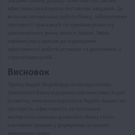
завдяки своєму досвіду та експертизі, зможе
ефективно реалізувати поставлені завдання. Це
включає оптимізацію роботи банку, забезпечення
прозорості транзакцій та сприяння розвитку
цивілізованого ринку землі в Україні. Зміна
керівництва є кроком до підвищення
ефективності роботи установи та досягнення її
стратегічних цілей.
Висновок
Прихід Андрія Видиборця на посаду голови
Земельного банку відкриває нові можливості для
розвитку земельних відносин в Україні. Акцент на
прозорість, ефективність та посилення
експертизи команди дозволить банку стати
ключовим гравцем у формуванні сучасного
земельного ринку.