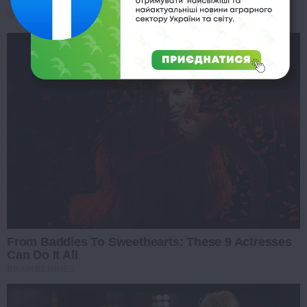
’90s TV Icons Who Faded Out Of Hollywood
BRAINBERRIES
From Baddies To Sweethearts: These 9 Actresses
Can Do It All
BRAINBERRIES