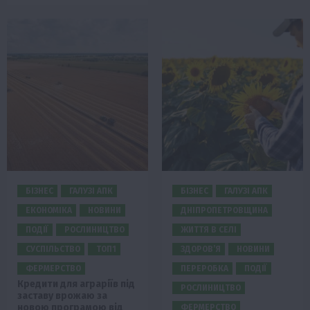
БІЗНЕС
ГАЛУЗІ АПК
БІЗНЕС
ГАЛУЗІ АПК
ЕКОНОМІКА
НОВИНИ
ДНІПРОПЕТРОВЩИНА
ПОДІЇ
РОСЛИНИЦТВО
ЖИТТЯ В СЕЛІ
СУСПІЛЬСТВО
ТОП1
ЗДОРОВ’Я
НОВИНИ
ФЕРМЕРСТВО
ПЕРЕРОБКА
ПОДІЇ
Кредити для аграріїв під
РОСЛИНИЦТВО
заставу врожаю за
новою програмою від
ФЕРМЕРСТВО