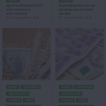
БІЗНЕС
БІЗНЕС
AgroFoodSummit 2026:
Держпідприємства на
нові горизонти
продаж: два потужні
агроторгівлі
активи
4 Серпня 2026 о 15:58
4 Серпня 2026 о 13:28
БІЗНЕС
ЕКОНОМІКА
БІЗНЕС
ЕКОНОМІКА
ЖИТТЯ В СЕЛІ
ЖИТТЯ В СЕЛІ
НОВИНИ
ПОДІЇ
НОВИНИ
ПОДІЇ