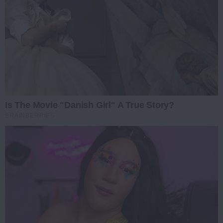
Is The Movie "Danish Girl" A True Story?
BRAINBERRIES