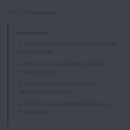
Джерело:
latifundist.com
Читайте також:
Земля в Україні стала надійним активом
для інвестицій
Оренда землі на Прозорро.Продажі:
понад 2300 лотів
Чому ціни на землю в Україні не
виправдали прогнозів
Астарта продає агропідприємство на
Чернігівщині