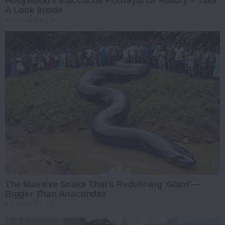
Hollywood's Inaccurate Portrayal Of Reality – Take
A Look Inside
BRAINBERRIES
The Massive Snake That's Redefining 'Giant'—
Bigger Than Anacondas
BRAINBERRIES