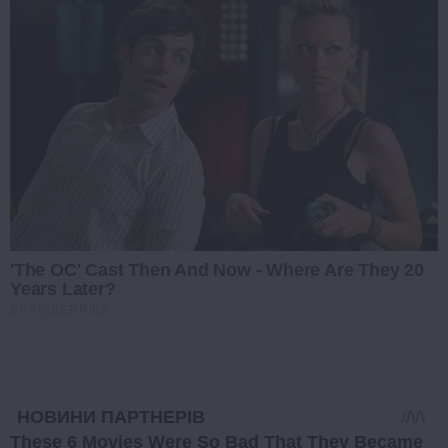
'The OC' Cast Then And Now - Where Are They 20
Years Later?
BRAINBERRIES