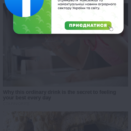
Why this ordinary drink is the secret to feeling
your best every day
CTA FAVORITE