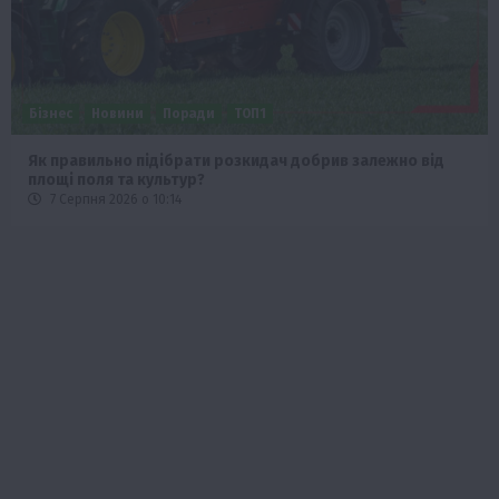
Бізнес
Новини
Офіційно
Події
Суспільство
ТОП1
Фермерство
Оренда садової ділянки: як усе оформити легально та
без проблем
5 Серпня 2026 о 20:14