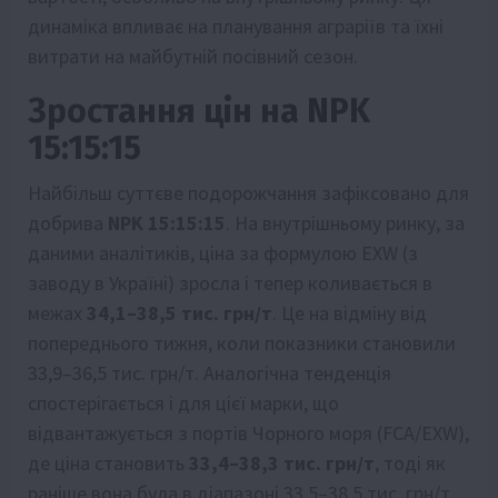
динаміка впливає на планування аграріїв та їхні
витрати на майбутній посівний сезон.
Зростання цін на NPK
15:15:15
Найбільш суттєве подорожчання зафіксовано для
добрива
NPK 15:15:15
. На внутрішньому ринку, за
даними аналітиків, ціна за формулою EXW (з
заводу в Україні) зросла і тепер коливається в
межах
34,1–38,5 тис. грн/т
. Це на відміну від
попереднього тижня, коли показники становили
33,9–36,5 тис. грн/т. Аналогічна тенденція
спостерігається і для цієї марки, що
відвантажується з портів Чорного моря (FCA/EXW),
де ціна становить
33,4–38,3 тис. грн/т
, тоді як
раніше вона була в діапазоні 33,5–38,5 тис. грн/т.