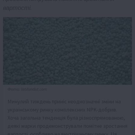
вартості.
Фото: latifundist.com
Минулий тиждень приніс неоднозначні зміни на
українському ринку комплексних NPK-добрив.
Хоча загальна тенденція була різноспрямованою,
деякі марки продемонстрували помітне зростання
вартості, особливо на внутрішньому ринку. Ця