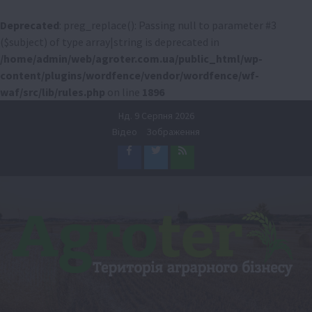
Deprecated
: preg_replace(): Passing null to parameter #3
($subject) of type array|string is deprecated in
/home/admin/web/agroter.com.ua/public_html/wp-
content/plugins/wordfence/vendor/wordfence/wf-
waf/src/lib/rules.php
on line
1896
Перейти
Нд. 9 Серпня 2026
до
Відео
Зображення
вмісту
Facebook
Twitter
Feed