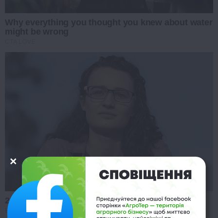
Why everything you thought you knew about water
might be wrong
CTA LOVE
2025’s Most Impactful Celebrity Farewells
BRAINBERRIES