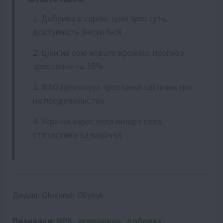
Добрива в серпні: ціни зростуть,
доступність знизиться
Ціни на сою нового врожаю: прогноз
зростання на 25%
ФАО прогнозує зростання світових цін
на продовольство
Україна наростила імпорт сала:
статистика за півріччя
Додав:
Olexandr Oliynyk
Позначки:
NPK
,
агроринок
,
добрива
,