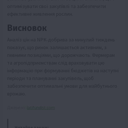
оптимізувати свої закупівлі та забезпечити
ефективне живлення рослин.
Висновок
Аналіз цін на NPK-добрива за минулий тиждень
показує, що ринок залишається активним, з
певними позиціями, що дорожчають. Фермерам
та агропідприємствам слід враховувати цю
інформацію при формуванні бюджетів на наступні
періоди та плануванні закупівель, щоб
забезпечити оптимальні умови для майбутнього
врожаю.
Джерело:
latifundist.com
Читайте також: