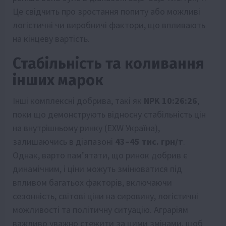
Це свідчить про зростання попиту або можливі
логістичні чи виробничі фактори, що впливають
на кінцеву вартість.
Стабільність та коливання
інших марок
Інші комплексні добрива, такі як
NPK 10:26:26
,
поки що демонструють відносну стабільність цін
на внутрішньому ринку (EXW Україна),
залишаючись в діапазоні
43–45 тис. грн/т
.
Однак, варто пам’ятати, що ринок добрив є
динамічним, і ціни можуть змінюватися під
впливом багатьох факторів, включаючи
сезонність, світові ціни на сировину, логістичні
можливості та політичну ситуацію. Аграріям
важливо уважно стежити за цими змінами, щоб