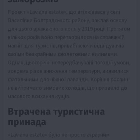
Проєкт «Laviana estate», що втілювався у селі
Василівка Болградського району, заклав основу
для цього вражаючого поля у 2019 році. Протягом
кількох років воно перетворилося на справжній
магніт для туристів, приваблюючи відвідувачів
своїми безкрайніми фіолетовими килимами.
Однак, цьогорічні непередбачувані погодні умови,
зокрема різке зниження температури, виявилися
фатальними для ніжної лаванди. Коріння рослин
не витримало зимових холодів, що призвело до
масового всихання кущів.
Втрачена туристична
принада
«Laviana estate» було не просто аграрним