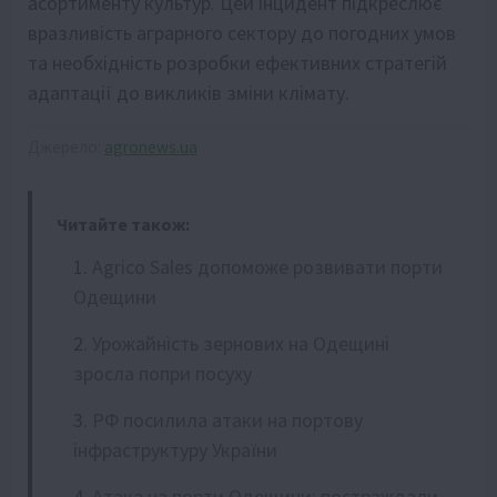
асортименту культур. Цей інцидент підкреслює
вразливість аграрного сектору до погодних умов
та необхідність розробки ефективних стратегій
адаптації до викликів зміни клімату.
Джерело:
agronews.ua
Читайте також:
Agrico Sales допоможе розвивати порти
Одещини
Урожайність зернових на Одещині
зросла попри посуху
РФ посилила атаки на портову
інфраструктуру України
Атака на порти Одещини: постраждали