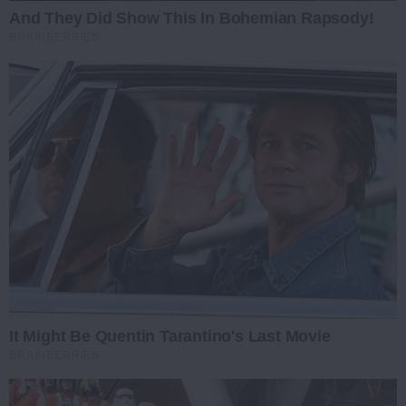
And They Did Show This In Bohemian Rapsody!
BRAINBERRIES
It Might Be Quentin Tarantino's Last Movie
BRAINBERRIES