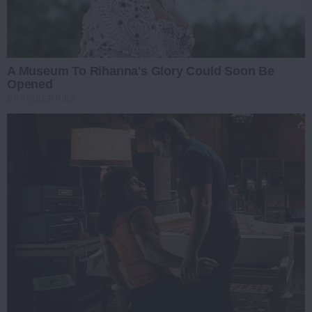
A Museum To Rihanna's Glory Could Soon Be
Opened
BRAINBERRIES