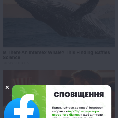
Is There An Intersex Whale? This Finding Baffles
Science
BRAINBERRIES