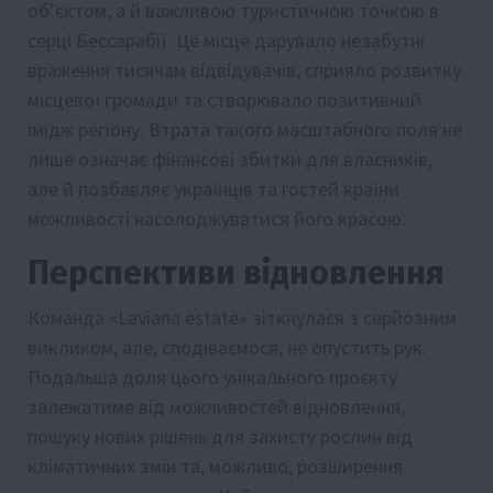
об’єктом, а й важливою туристичною точкою в
серці Бессарабії. Це місце дарувало незабутні
враження тисячам відвідувачів, сприяло розвитку
місцевої громади та створювало позитивний
імідж регіону. Втрата такого масштабного поля не
лише означає фінансові збитки для власників,
але й позбавляє українців та гостей країни
можливості насолоджуватися його красою.
Перспективи відновлення
Команда «Laviana estate» зіткнулася з серйозним
викликом, але, сподіваємося, не опустить рук.
Подальша доля цього унікального проєкту
залежатиме від можливостей відновлення,
пошуку нових рішень для захисту рослин від
кліматичних змін та, можливо, розширення