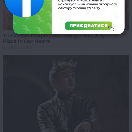
These '90s Couples Will Always Hold A Special
Place In Our Hearts
BRAINBERRIES