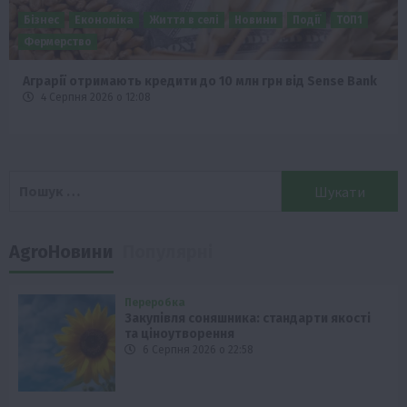
Бізнес
Економіка
Життя в селі
Новини
Події
ТОП1
Фермерство
Аграрії отримають кредити до 10 млн грн від Sense Bank
4 Серпня 2026 о 12:08
Пошук:
AgroНовини
Популярні
Переробка
Закупівля соняшника: стандарти якості
та ціноутворення
6 Серпня 2026 о 22:58