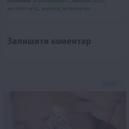
Позначки:
агротехнології
,
врожай 2026
,
експорт ягід
,
україна
,
ягідництво
Залишити коментар