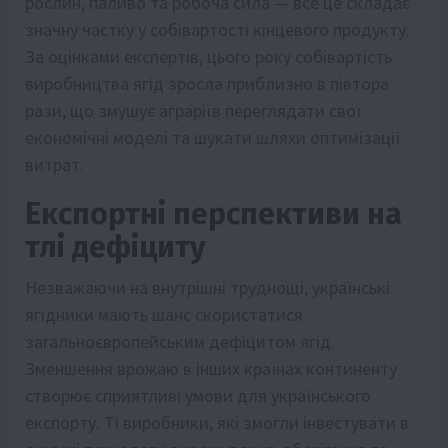
рослин, паливо та робоча сила — все це складає
значну частку у собівартості кінцевого продукту.
За оцінками експертів, цього року собівартість
виробництва ягід зросла приблизно в півтора
рази, що змушує аграріїв переглядати свої
економічні моделі та шукати шляхи оптимізації
витрат.
Експортні перспективи на
тлі дефіциту
Незважаючи на внутрішні труднощі, українські
ягідники мають шанс скористатися
загальноєвропейським дефіцитом ягід.
Зменшення врожаю в інших країнах континенту
створює сприятливі умови для українського
експорту. Ті виробники, які змогли інвестувати в