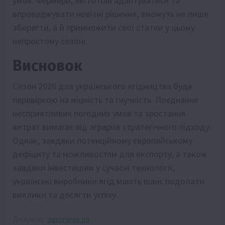
умов. Фермери, які готові адаптуватися та
впроваджувати новітні рішення, зможуть не лише
зберегти, а й примножити свої статки у цьому
непростому сезоні.
Висновок
Сезон 2026 для українського ягідництва буде
перевіркою на міцність та гнучкість. Поєднання
несприятливих погодних умов та зростання
витрат вимагає від аграріїв стратегічного підходу.
Однак, завдяки потенційному європейському
дефіциту та можливостям для експорту, а також
завдяки інвестиціям у сучасні технології,
українські виробники ягід мають шанс подолати
виклики та досягти успіху.
Джерело:
agronews.ua