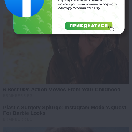
6 Best 90’s Action Movies From Your Childhood
BRAINBERRIES
Plastic Surgery Splurge: Instagram Model's Quest
For Barbie Looks
BRAINBERRIES