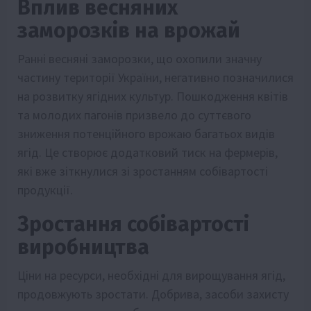
Вплив весняних
заморозків на врожай
Ранні весняні заморозки, що охопили значну
частину території України, негативно позначилися
на розвитку ягідних культур. Пошкодження квітів
та молодих пагонів призвело до суттєвого
зниження потенційного врожаю багатьох видів
ягід. Це створює додатковий тиск на фермерів,
які вже зіткнулися зі зростанням собівартості
продукції.
Зростання собівартості
виробництва
Ціни на ресурси, необхідні для вирощування ягід,
продовжують зростати. Добрива, засоби захисту