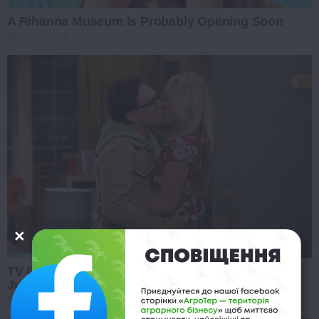
A Rihanna Museum Is Probably Opening Soon
BRAINBERRIES
TV Couples Who Would Never Be Together: 9 Is
Just Too Weird
BRAINBERRIES