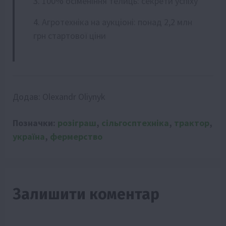
100% осіменіння телиць: секрети успіху
Агротехніка на аукціоні: понад 2,2 млн
грн стартової ціни
Додав:
Olexandr Oliynyk
Позначки:
розіграш
,
сільгосптехніка
,
трактор
,
україна
,
фермерство
Залишити коментар