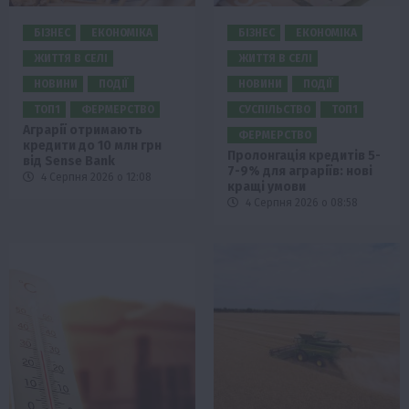
БІЗНЕС
ЕКОНОМІКА
БІЗНЕС
ЕКОНОМІКА
ЖИТТЯ В СЕЛІ
ЖИТТЯ В СЕЛІ
НОВИНИ
ПОДІЇ
НОВИНИ
ПОДІЇ
ТОП1
ФЕРМЕРСТВО
СУСПІЛЬСТВО
ТОП1
Аграрії отримають
ФЕРМЕРСТВО
кредити до 10 млн грн
Пролонгація кредитів 5-
від Sense Bank
7-9% для аграріїв: нові
4 Серпня 2026 о 12:08
кращі умови
4 Серпня 2026 о 08:58