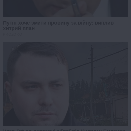
Путін хоче змити провину за війну: виплив
хитрий план
PROZORO