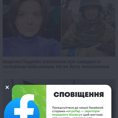
Марічка Падалко розповіла про скандал із
чоловіком-військовим після його повернення
PROZORO