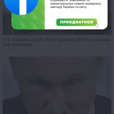
Хто очолить США після Трампа: ШІ чітко назвав
три прізвища
PROZORO