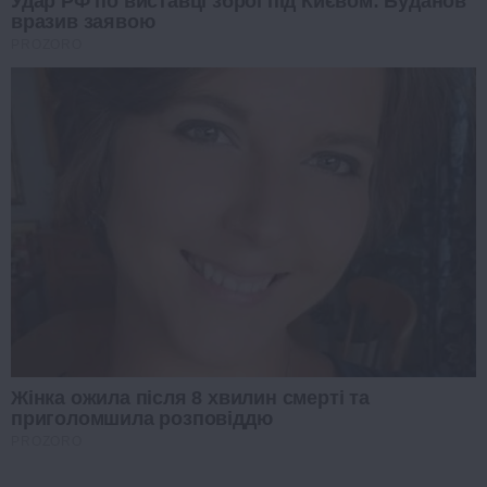
Удар РФ по виставці зброї під Києвом: Буданов
вразив заявою
PROZORO
Жінка ожила після 8 хвилин смерті та
приголомшила розповіддю
PROZORO