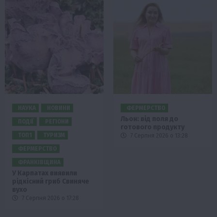
НАУКА
НОВИНИ
ФЕРМЕРСТВО
Льон: від поля до
ПОДІЇ
РЕГІОНИ
готового продукту
ТОП1
ТУРИЗМ
7 Серпня 2026 о 13:28
ФЕРМЕРСТВО
ФРАНКІВЩИНА
У Карпатах виявили
рідкісний гриб Свиняче
вухо
7 Серпня 2026 о 17:28