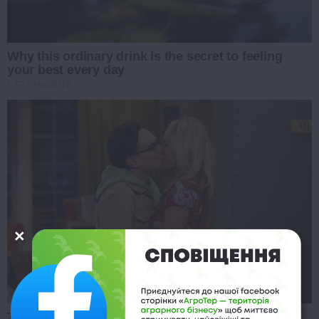
Why this ordinary drink is the secret to feeling
your best every day
CTA FAVORITE
TV Couples Who Would Never Be Together: 9 Is