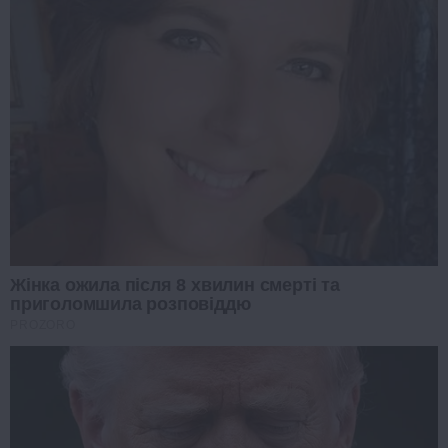
Жінка ожила після 8 хвилин смерті та
приголомшила розповіддю
PROZORO