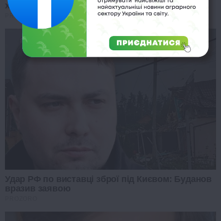
хитрий план
PROZORO
Удар РФ по виставці зброї під Києвом: Буданов
вразив заявою
PROZORO