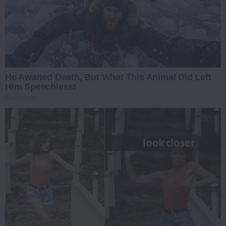
He Awaited Death, But What This Animal Did Left
Him Speechless!
BUZZ DAY