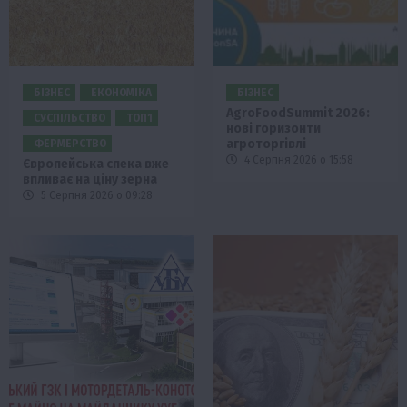
БІЗНЕС
ЕКОНОМІКА
БІЗНЕС
AgroFoodSummit 2026:
СУСПІЛЬСТВО
ТОП1
нові горизонти
агроторгівлі
ФЕРМЕРСТВО
4 Серпня 2026 о 15:58
Європейська спека вже
впливає на ціну зерна
5 Серпня 2026 о 09:28