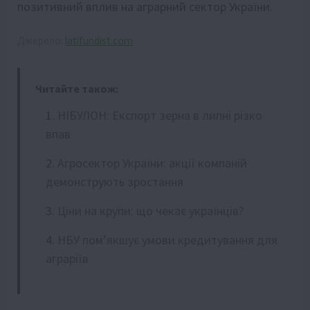
позитивний вплив на аграрний сектор України.
Джерело:
latifundist.com
Читайте також:
НІБУЛОН: Експорт зерна в липні різко
впав
Агросектор України: акції компаній
демонструють зростання
Ціни на крупи: що чекає українців?
НБУ пом’якшує умови кредитування для
аграріїв