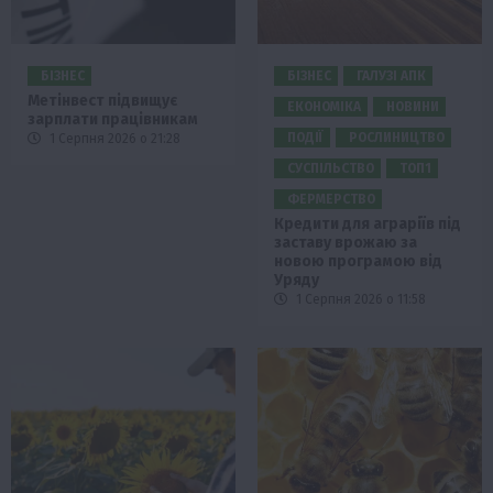
БІЗНЕС
БІЗНЕС
ГАЛУЗІ АПК
Метінвест підвищує
ЕКОНОМІКА
НОВИНИ
зарплати працівникам
ПОДІЇ
РОСЛИНИЦТВО
1 Серпня 2026 о 21:28
СУСПІЛЬСТВО
ТОП1
ФЕРМЕРСТВО
Кредити для аграріїв під
заставу врожаю за
новою програмою від
Уряду
1 Серпня 2026 о 11:58