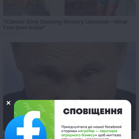
“Classic Dirty Dancing Mystery Unveiled—What
Few Ever Knew"
BUZZDAY
Путін хоче змити провину за війну: виплив