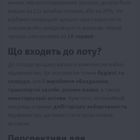
менше, ніж на попередньому аукціоні, де ціна була
вищою на 121 мільйон гривень, або на 39%. Не
відбувся попередній аукціон через відсутність
учасників або невідповідність вимогам. Новий
аукціон заплановано на
10 червня
.
Що входить до лоту?
До складу продажу входить комплексне майно
підприємства. Це охоплює не тільки
будівлі та
споруди
, але й
виробниче обладнання
,
транспортні засоби
,
рухоме майно
, а також
нематеріальні активи
. Крім того, потенційний
покупець отримує
дебіторську заборгованість
підприємства, що може стати додатковим
активом.
Перспективи для