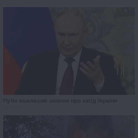
Путін ошелешив заявою про захід України
PROZORO