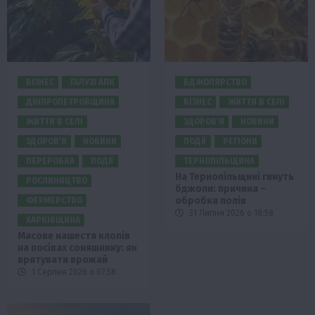
БІЗНЕС
ГАЛУЗІ АПК
БДЖОЛЯРСТВО
ДНІПРОПЕТРОВЩИНА
БІЗНЕС
ЖИТТЯ В СЕЛІ
ЖИТТЯ В СЕЛІ
ЗДОРОВ’Я
НОВИНИ
ЗДОРОВ’Я
НОВИНИ
ПОДІЇ
РЕГІОНИ
ПЕРЕРОБКА
ПОДІЇ
ТЕРНОПІЛЬЩИНА
На Тернопільщині гинуть
РОСЛИНИЦТВО
бджоли: причина –
обробка полів
ФЕРМЕРСТВО
31 Липня 2026 о 18:58
ХАРКІВЩИНА
Масове нашестя клопів
на посівах соняшнику: як
врятувати врожай
1 Серпня 2026 о 07:58