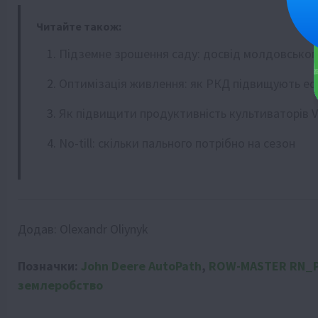
Читайте також:
Підземне зрошення саду: досвід молдовсько
Оптимізація живлення: як РКД підвищують ефе
Як підвищити продуктивність культиваторів Vä
No-till: скільки пального потрібно на сезон
Додав:
Olexandr Oliynyk
Позначки:
John Deere AutoPath
,
ROW-MASTER RN_P
землеробство