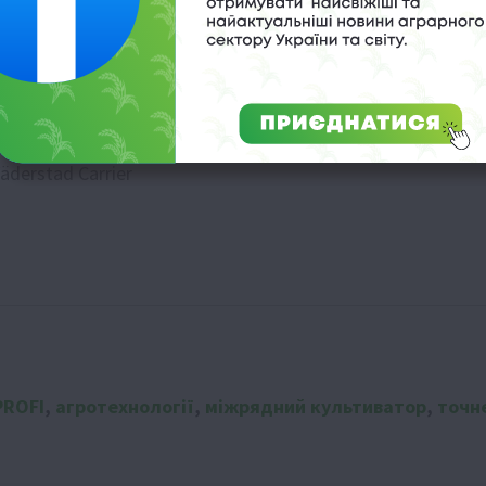
го фермера
ктивність посівів
derstad Carrier
ROFI
,
агротехнології
,
міжрядний культиватор
,
точн