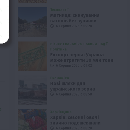
Технології
Митниця: сканування
вагонів без зупинки
6 Серпня 2026 о 09:28
Бізнес
Економіка
Новини
Події
Політика
Експорт зерна: Україна
може втратити 30 млн тонн
6 Серпня 2026 о 09:02
Економіка
Нові шляхи для
українського зерна
6 Серпня 2026 о 08:58
е
Харківщина
Харків: сезонні овочі
значно подешевшали
6 Серпня 2026 о 08:28