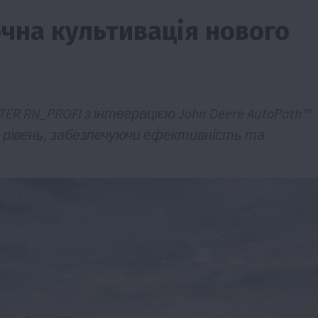
чна культивація нового
R RN_PROFI з інтеграцією John Deere AutoPath™
 рівень, забезпечуючи ефективність та
Бізнес
Економіка
Життя в селі
Новини
Події
мерство
ТОП1
Фермерство
ну
Аграрії отримають кредити до 10 млн грн в
Sense Bank
4 Серпня 2026 о 12:08