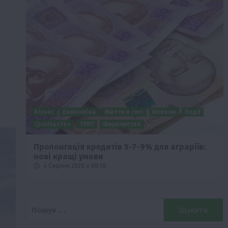
Бізнес
Економіка
Життя в селі
Новини
Події
Суспільство
ТОП1
Фермерство
ід
Пролонгація кредитів 5-7-9% для аграріїв:
нові кращі умови
4 Серпня 2026 о 08:58
Пошук: