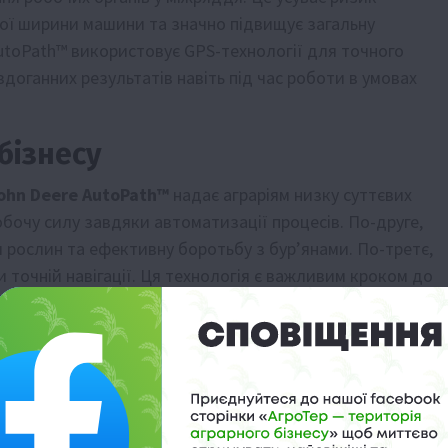
ої ширини машини та значно підвищує загальну
AutoPath™ використовує GPS-технології для точного
оганних результатів навіть під час роботи в умовах
бізнесу
ohn Deere AutoPath™
надає аграріям низку суттєвих
бочу силу завдяки автоматизації процесів. По-друге,
я рослин та ефективну боротьбу з бур’янами. По-третє,
и точній навігації. Ця технологія є важливим кроком до
озволяє досягати сталого розвитку агросектору.
utoPath™
— це інвестиція у майбутнє сільського
очність та економічну вигоду для агровиробників.