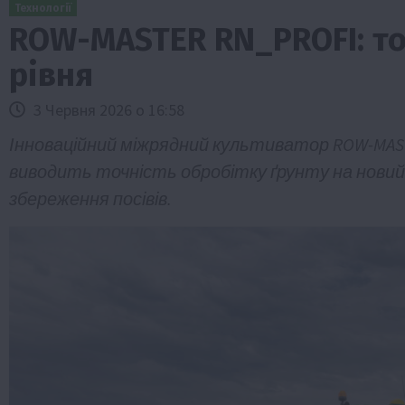
Технології
ROW-MASTER RN_PROFI: то
рівня
3 Червня 2026 о 16:58
Інноваційний міжрядний культиватор ROW-MASTE
виводить точність обробітку ґрунту на новий
збереження посівів.
спільство
Бізнес
Економіка
Суспільство
ТОП1
Фер
 оформити
Європейська спека вже впливає на ці
зерна
5 Серпня 2026 о 09:28