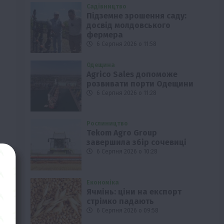
Садівництво
Підземне зрошення саду:
досвід молдовського
фермера
6 Серпня 2026 о 11:58
Одещина
Agrico Sales допоможе
розвивати порти Одещини
6 Серпня 2026 о 11:28
Рослиництво
Tekom Agro Group
завершила збір сочевиці
6 Серпня 2026 о 10:28
Економіка
Ячмінь: ціни на експорт
стрімко падають
6 Серпня 2026 о 09:58