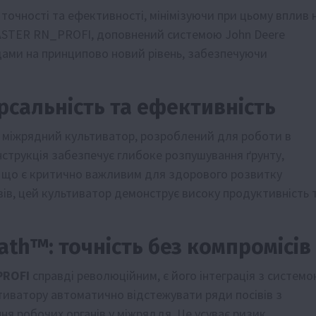
точності та ефективності, мінімізуючи при цьому вплив 
ASTER RN_PROFI, доповнений системою John Deere
дами на принципово новий рівень, забезпечуючи
сальність та ефективність
 міжрядний культиватор, розроблений для роботи в
нструкція забезпечує глибоке розпушування ґрунту,
, що є критично важливим для здорового розвитку
вів, цей культиватор демонструє високу продуктивність 
Path™: точність без компромісів
PROFI
справді революційним, є його інтеграція з систем
ьтиватору автоматично відстежувати ряди посівів з
я робочих органів у міжряддя. Це усуває ризик