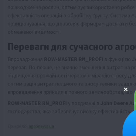
пошкодження рослин, оптимізує використання робоч
ефективність операцій з обробітку ґрунту. Система 
позиціонування, що дозволяє фермерам досягати безд
обмеженої видимості.
Переваги для сучасного агро
Впровадження
ROW-MASTER RN_PROFI
з функцією
J
переваг. По-перше, це значне зменшення витрат на ро
підвищення врожайності через мінімізацію стресу дл
оптимізація витрат пального та зносу техніки завдяк
впровадження принципів точного землеробства, що д
ROW-MASTER RN_PROFI
у поєднанні з
John Deere A
господарства, яка забезпечує високу ефективність, т
Джерело:
agronews.ua