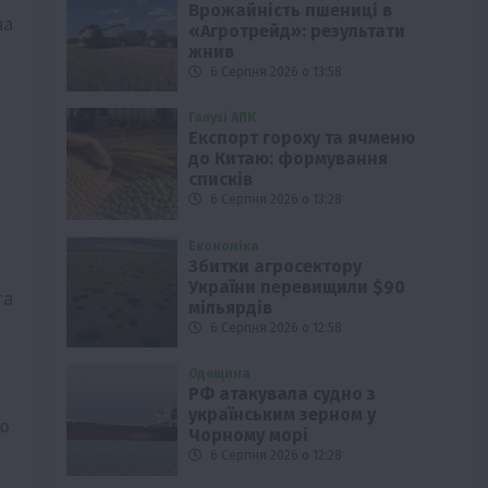
Врожайність пшениці в
на
«Агротрейд»: результати
жнив
6 Серпня 2026 о 13:58
Галузі АПК
Експорт гороху та ячменю
до Китаю: формування
списків
6 Серпня 2026 о 13:28
Економіка
Збитки агросектору
України перевищили $90
та
мільярдів
6 Серпня 2026 о 12:58
Одещина
РФ атакувала судно з
українським зерном у
ою
Чорному морі
6 Серпня 2026 о 12:28