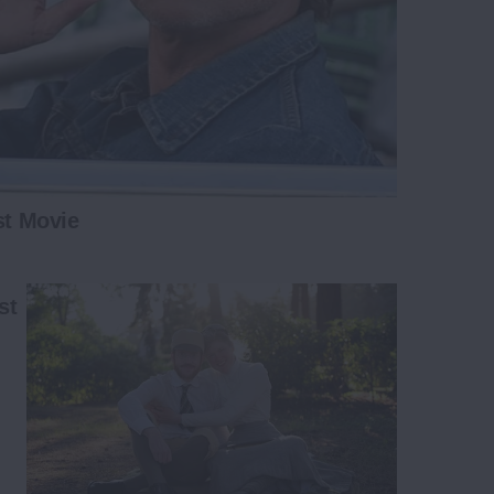
st Movie
st