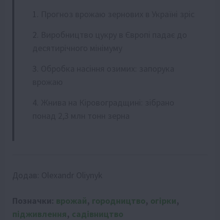
Прогноз врожаю зернових в Україні зріс
Виробництво цукру в Європі падає до
десятирічного мінімуму
Обробка насіння озимих: запорука
врожаю
Жнива на Кіровоградщині: зібрано
понад 2,3 млн тонн зерна
Додав:
Olexandr Oliynyk
Позначки:
врожай
,
городництво
,
огірки
,
підживлення
,
садівництво