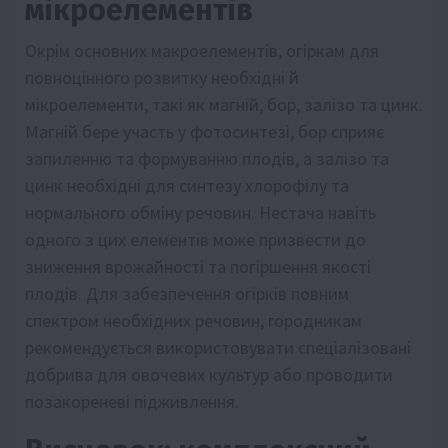
мікроелементів
Окрім основних макроелементів, огіркам для
повноцінного розвитку необхідні й
мікроелементи, такі як магній, бор, залізо та цинк.
Магній бере участь у фотосинтезі, бор сприяє
запиленню та формуванню плодів, а залізо та
цинк необхідні для синтезу хлорофілу та
нормального обміну речовин. Нестача навіть
одного з цих елементів може призвести до
зниження врожайності та погіршення якості
плодів. Для забезпечення огірків повним
спектром необхідних речовин, городникам
рекомендується використовувати спеціалізовані
добрива для овочевих культур або проводити
позакореневі підживлення.