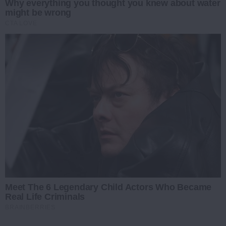
Why everything you thought you knew about water
might be wrong
CTA LOVE
Meet The 6 Legendary Child Actors Who Became
Real Life Criminals
BRAINBERRIES