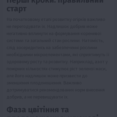
Перші кроки: правильний
старт
На початковому етапі розвитку огірків важливо
не перегодувати їх. Надлишок добрив може
негативно вплинути на формування кореневої
системи та загальний стан рослини. Натомість,
слід зосередитись на забезпеченні рослини
необхідними мікроелементами, які сприятимуть її
здоровому росту та розвитку. Наприклад, азот у
помірних кількостях стимулює ріст зеленої маси,
але його надлишок може призвести до
зменшення плодоношення. Важливо
дотримуватися рекомендованих норм внесення
добрив, а не перевищувати їх.
Фаза цвітіння та