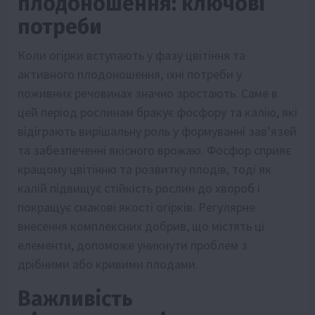
плодоношення: ключові
потреби
Коли огірки вступають у фазу цвітіння та
активного плодоношення, їхні потреби у
поживних речовинах значно зростають. Саме в
цей період рослинам бракує фосфору та калію, які
відіграють вирішальну роль у формуванні зав’язей
та забезпеченні якісного врожаю. Фосфор сприяє
кращому цвітінню та розвитку плодів, тоді як
калій підвищує стійкість рослин до хвороб і
покращує смакові якості огірків. Регулярне
внесення комплексних добрив, що містять ці
елементи, допоможе уникнути проблем з
дрібними або кривими плодами.
Важливість