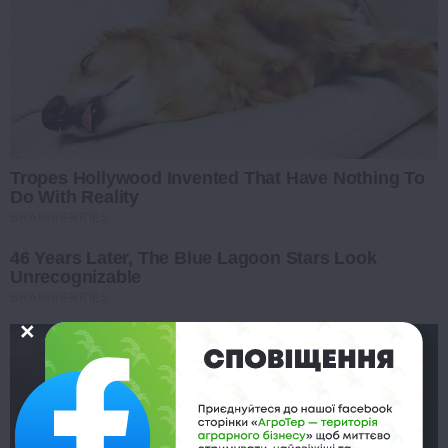
Tropes Hollywood Invented That Have Nothing To
Do With Reality
BRAINBERRIES
46 Years Later, The Blue Lagoon Stars Look
Unrecognizable
BRAINBERRIES