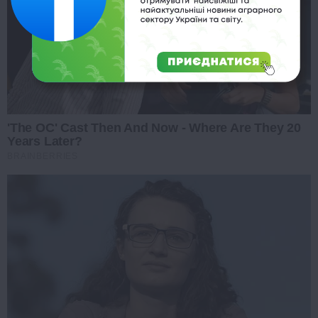
'The OC' Cast Then And Now - Where Are They 20
Years Later?
BRAINBERRIES