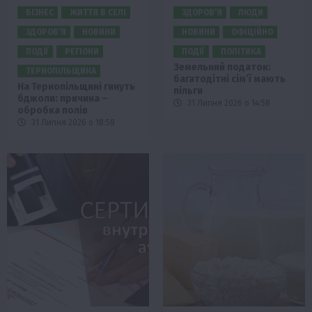
БІЗНЕС
ЖИТТЯ В СЕЛІ
ЗДОРОВ’Я
ЛЮДИ
ЗДОРОВ’Я
НОВИНИ
НОВИНИ
ОФІЦІЙНО
ПОДІЇ
РЕГІОНИ
ПОДІЇ
ПОЛІТИКА
Земельний податок:
ТЕРНОПІЛЬЩИНА
багатодітні сім’ї мають
На Тернопільщині гинуть
пільги
бджоли: причина –
31 Липня 2026 о 14:58
обробка полів
31 Липня 2026 о 18:58