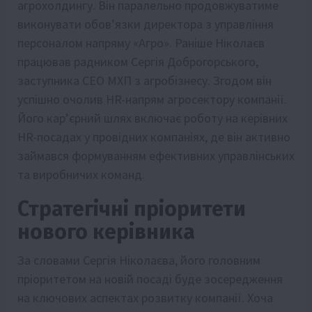
агрохолдингу. Він паралельно продовжуватиме
виконувати обов’язки директора з управління
персоналом напряму «Агро». Раніше Ніколаєв
працював радником Сергія Доброгорського,
заступника СЕО МХП з агробізнесу. Згодом він
успішно очолив HR-напрям агросектору компанії.
Його кар’єрний шлях включає роботу на керівних
HR-посадах у провідних компаніях, де він активно
займався формуванням ефективних управлінських
та виробничих команд.
Стратегічні пріоритети
нового керівника
За словами Сергія Ніколаєва, його головним
пріоритетом на новій посаді буде зосередження
на ключових аспектах розвитку компанії. Хоча