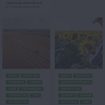
загрозою збитковості
3 Серпня 2026 о 09:28
БІЗНЕС
ГАЛУЗІ АПК
БІЗНЕС
ГАЛУЗІ АПК
ЕКОНОМІКА
НОВИНИ
ДНІПРОПЕТРОВЩИНА
ПОДІЇ
РОСЛИНИЦТВО
ЖИТТЯ В СЕЛІ
СУСПІЛЬСТВО
ТОП1
ЗДОРОВ’Я
НОВИНИ
ФЕРМЕРСТВО
ПЕРЕРОБКА
ПОДІЇ