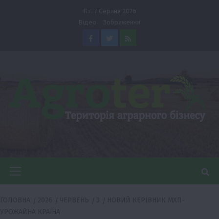
Перейти
Пт. 7 Серпня 2026
до
Відео
Зображення
вмісту
Facebook
Twitter
Feed
Головне
меню
ГОЛОВНА
2026
ЧЕРВЕНЬ
3
НОВИЙ КЕРІВНИК МХП-
УРОЖАЙНА КРАЇНА