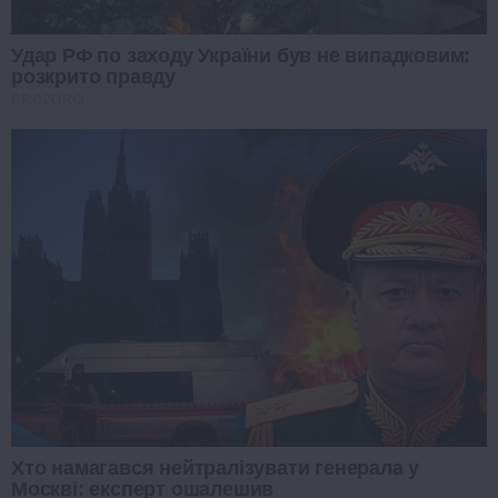
Удар РФ по заходу України був не випадковим:
розкрито правду
PROZORO
Хто намагався нейтралізувати генерала у
Москві: експерт ошалешив