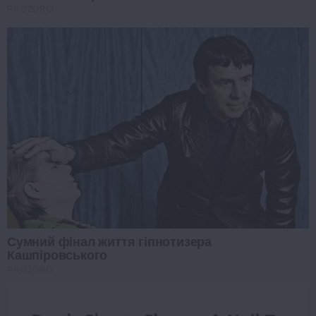
PROZORO
Сумний фінал життя гіпнотизера
Кашпіровського
PROZORO