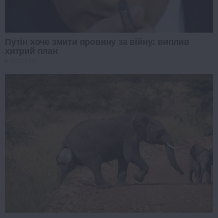
Путін хоче змити провину за війну: виплив
хитрий план
PROZORO