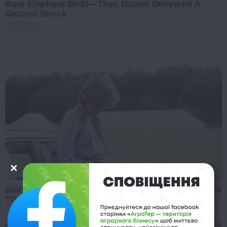
Rare Elephant Birth—Then Nature Delivered A
Second Shock
HABERION
Diana’s Last Words: Firefighter Finally Reveals The
Truth
BUZZ DAY