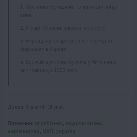
Пасічники Сумщини: тонни меду попри
війну
Аграрії України: загроза експорту
Вирощування артишоків: чи вигідно
фермерам в Україні
Врожай цукрових буряків у Німеччині:
антирекорд з 1990 року
Додав:
Olexandr Oliynyk
Позначки:
агробізнес
,
кадрові зміни
,
керівництво
,
МХП
,
україна