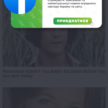
Remember Albert? You Better Sit Down Before You
See Him Today
BUZZ DAY