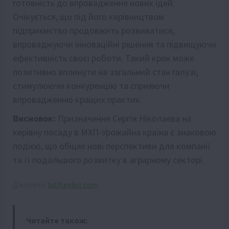
готовність до впровадження нових ідей.
Очікується, що під його керівництвом
підприємство продовжить розвиватися,
впроваджуючи інноваційні рішення та підвищуючи
ефективність своєї роботи. Такий крок може
позитивно вплинути на загальний стан галузі,
стимулюючи конкуренцію та сприяючи
впровадженню кращих практик.
Висновок:
Призначення Сергія Ніколаєва на
керівну посаду в МХП-Урожайна країна є знаковою
подією, що обіцяє нові перспективи для компанії
та її подальшого розвитку в аграрному секторі.
Джерело:
latifundist.com
Читайте також: