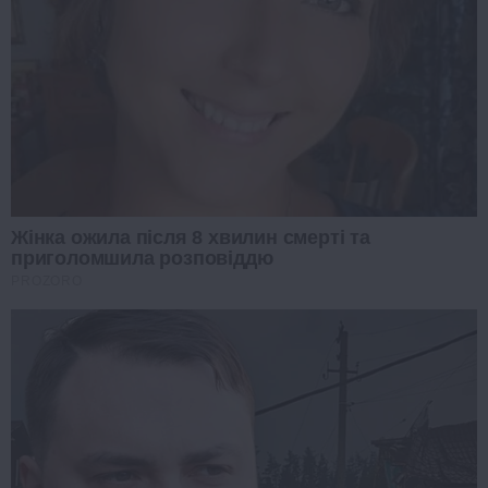
Жінка ожила після 8 хвилин смерті та
приголомшила розповіддю
PROZORO