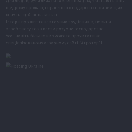
Для людей, руки яких натомлені працею, які знають ціну
щедрому врожаю, справжні господарі на своїй землі, які
хочуть, щоб вона квітла.
Історії про життя невтомних трудівників, новини
агробізнесу та як вести розумне господарство.
Усе і навіть більше ви зможете прочитати на
спеціалізованому аграрному сайті
“Агротер”
!