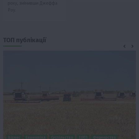
року, змінивши Джеффа
Роу.
ТОП публікації
Бізнес
Економіка
Суспільство
ТОП1
Фермерство