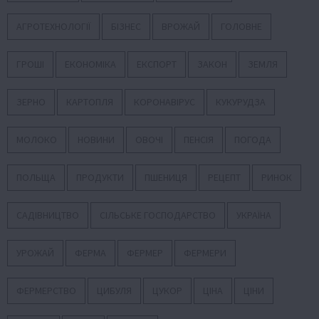
АГРОТЕХНОЛОГІЇ
БІЗНЕС
ВРОЖАЙ
ГОЛОВНЕ
ГРОШІ
ЕКОНОМІКА
ЕКСПОРТ
ЗАКОН
ЗЕМЛЯ
ЗЕРНО
КАРТОПЛЯ
КОРОНАВІРУС
КУКУРУДЗА
МОЛОКО
НОВИНИ
ОВОЧІ
ПЕНСІЯ
ПОГОДА
ПОЛЬЩА
ПРОДУКТИ
ПШЕНИЦЯ
РЕЦЕПТ
РИНОК
САДІВНИЦТВО
СІЛЬСЬКЕ ГОСПОДАРСТВО
УКРАЇНА
УРОЖАЙ
ФЕРМА
ФЕРМЕР
ФЕРМЕРИ
ФЕРМЕРСТВО
ЦИБУЛЯ
ЦУКОР
ЦІНА
ЦІНИ