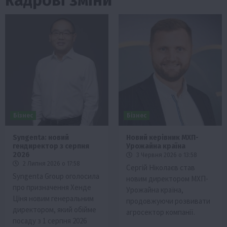
Бізнес
Бізнес
Syngenta: новий
Новий керівник МХП-
гендиректор з серпня
Урожайна країна
2026
3 Червня 2026 о 13:58
2 Липня 2026 о 17:58
Сергій Ніколаєв став
Syngenta Group оголосила
новим директором МХП-
про призначення Хенде
Урожайна країна,
Ціня новим генеральним
продовжуючи розвивати
директором, який обійме
агросектор компанії.
посаду з 1 серпня 2026