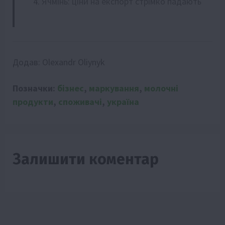
Ячмінь: ціни на експорт стрімко падають
Додав:
Olexandr Oliynyk
Позначки:
бізнес
,
маркування
,
молочні
продукти
,
споживачі
,
україна
Залишити коментар