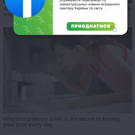
Why everything you thought you knew about water
might be wrong
CTA LOVE
Why this ordinary drink is the secret to feeling
your best every day
CTA FAVORITE