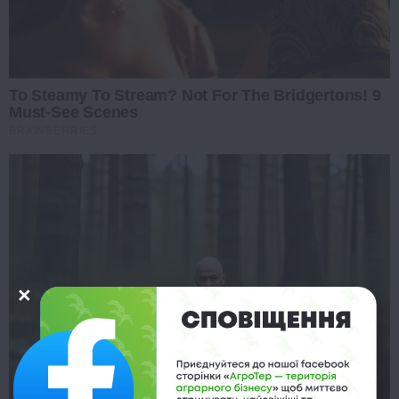
To Steamy To Stream? Not For The Bridgertons! 9
Must-See Scenes
BRAINBERRIES