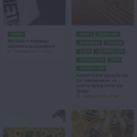
БІЗНЕС
БІЗНЕС
ГАЛУЗІ АПК
Метінвест підвищує
ЕКОНОМІКА
НОВИНИ
зарплати працівникам
ПОДІЇ
РОСЛИНИЦТВО
1 Серпня 2026 о 21:28
СУСПІЛЬСТВО
ТОП1
ФЕРМЕРСТВО
Кредити для аграріїв під
заставу врожаю за
новою програмою від
Уряду
1 Серпня 2026 о 11:58