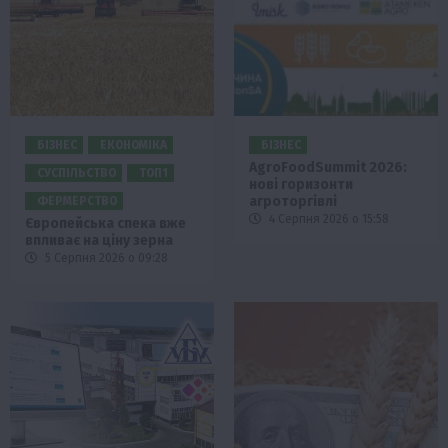
БІЗНЕС
ЕКОНОМІКА
БІЗНЕС
AgroFoodSummit 2026:
СУСПІЛЬСТВО
ТОП1
нові горизонти
агроторгівлі
ФЕРМЕРСТВО
4 Серпня 2026 о 15:58
Європейська спека вже
впливає на ціну зерна
5 Серпня 2026 о 09:28