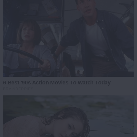
6 Best '90s Action Movies To Watch Today
BRAINBERRIES