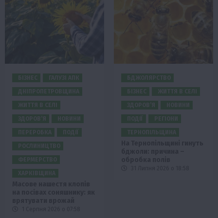
БІЗНЕС
ГАЛУЗІ АПК
БДЖОЛЯРСТВО
ДНІПРОПЕТРОВЩИНА
БІЗНЕС
ЖИТТЯ В СЕЛІ
ЖИТТЯ В СЕЛІ
ЗДОРОВ’Я
НОВИНИ
ЗДОРОВ’Я
НОВИНИ
ПОДІЇ
РЕГІОНИ
ПЕРЕРОБКА
ПОДІЇ
ТЕРНОПІЛЬЩИНА
На Тернопільщині гинуть
РОСЛИНИЦТВО
бджоли: причина –
обробка полів
ФЕРМЕРСТВО
31 Липня 2026 о 18:58
ХАРКІВЩИНА
Масове нашестя клопів
на посівах соняшнику: як
врятувати врожай
1 Серпня 2026 о 07:58