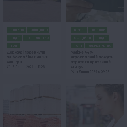
НОВИНИ
ОФІЦІЙНО
БІЗНЕС
НОВИНИ
ПОДІЇ
СУСПІЛЬСТВО
ОФІЦІЙНО
ПОДІЇ
ТОП1
ТОП1
ФЕРМЕРСТВО
Державі повернули
Майже 44%
хлібокомбінат на 170
агрокомпаній можуть
млн грн
втратити критичний
статус
5 Липня 2026 о 11:28
4 Липня 2026 о 09:28