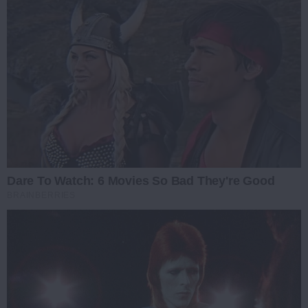
Dare To Watch: 6 Movies So Bad They're Good
BRAINBERRIES