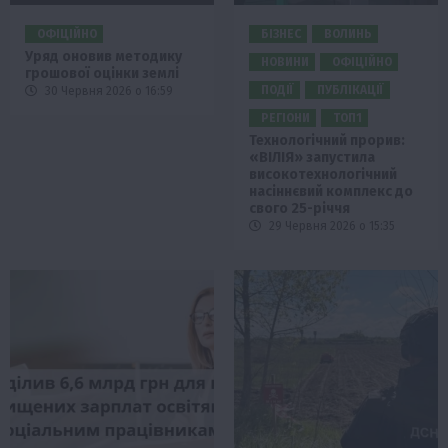
ОФІЦІЙНО
БІЗНЕС
ВОЛИНЬ
Уряд оновив методику
НОВИНИ
ОФІЦІЙНО
грошової оцінки землі
ПОДІЇ
ПУБЛІКАЦІЇ
30 Червня 2026 о 16:59
РЕГІОНИ
ТОП1
Технологічний прорив:
«ВІЛІЯ» запустила
високотехнологічний
насіннєвий комплекс до
свого 25-річчя
29 Червня 2026 о 15:35