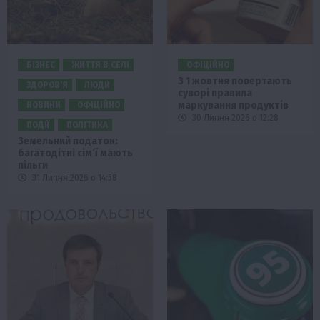
БІЗНЕС
ЖИТТЯ В СЕЛІ
ОФІЦІЙНО
З 1 жовтня повертають
ЗДОРОВ’Я
ЛЮДИ
суворі правила
маркування продуктів
НОВИНИ
ОФІЦІЙНО
30 Липня 2026 о 12:28
ПОДІЇ
ПОЛІТИКА
Земельний податок:
багатодітні сім’ї мають
пільги
31 Липня 2026 о 14:58