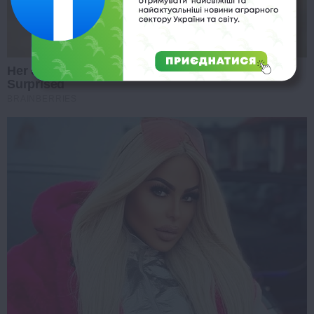
Her Story Isn't What You Think—You''ll Be
Surprised
BRAINBERRIES