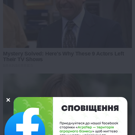
Mystery Solved: Here's Why These 9 Actors Left
Their TV Shows
BRAINBERRIES