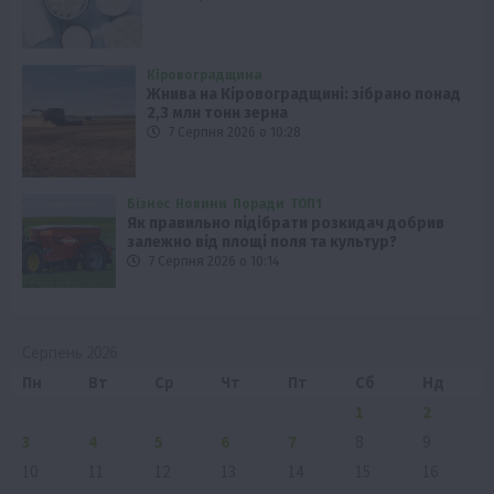
Кіровоградщина
Жнива на Кіровоградщині: зібрано понад
2,3 млн тонн зерна
7 Серпня 2026 о 10:28
Бізнес
Новини
Поради
ТОП1
Як правильно підібрати розкидач добрив
залежно від площі поля та культур?
7 Серпня 2026 о 10:14
Серпень 2026
Пн
Вт
Ср
Чт
Пт
Сб
Нд
1
2
3
4
5
6
7
8
9
10
11
12
13
14
15
16