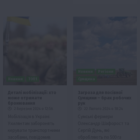
Новини
Регіони
Новини
ТОП1
Сумщина
Деталі мобілізації: хто
Загроза для посівної
може отримати
Сумщини – брак робочих
бронювання
рук
2 Березня 2024 о 12:56
22 Лютого 2024 о 18:24
Мобілізація в Україні.
Сумські фермери
Ухилянтам заборонять
Олександр Шафорост та
керувати транспортними
Сергій Дунь, які
засобами, повідомив
обробляють по 500 га