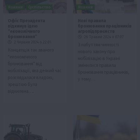
Новини
Суспільство
Новини
Офіс Президента
Нові правила
відкинув ідею
бронювання працівників
“економічного
агропідприємств
бронювання”
26 Травня 2024 о 07:07
2 Червня 2024 о 22:01
З набуттям чинності
Концепція так званого
нового закону про
“економічного
мобілізацію в Україні
бронювання” від
змінилися правила
мобілізації, яка деякий час
бронювання працівників,
розглядалася владою,
у тому…
зрештою була
відхилена….