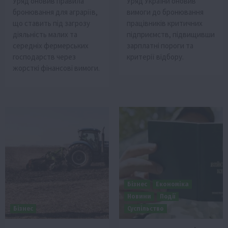
Уряд оновив правила
Уряд України оновив
бронювання для аграріїв,
вимоги до бронювання
що ставить під загрозу
працівників критичних
діяльність малих та
підприємств, підвищивши
середніх фермерських
зарплатні пороги та
господарств через
критерії відбору.
жорсткі фінансові вимоги.
Бізнес
Економіка
Новини
Події
Бізнес
Суспільство