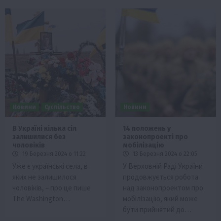
Новини
Суспільство
Новини
В Україні кілька сіл
14 положень у
залишилися без
законопроекті про
чоловіків
мобілізацію
19 Березня 2024 о 11:22
13 Березня 2024 о 22:05
Уже є українські села, в
У Верховній Раді України
яких не залишилося
продовжується робота
чоловіків, – про це пише
над законопроектом про
The Washington…
мобілізацію, який може
бути прийнятий до…