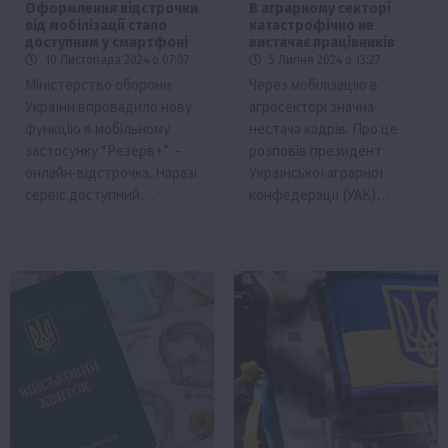
Оформлення відстрочки
В аграрному секторі
від мобілізації стало
катастрофічно не
доступним у смартфоні
вистачає працівників
10 Листопада 2024 о 07:07
5 Липня 2024 о 13:27
Міністерство оборони
Через мобілізацію в
України впровадило нову
агросекторі значна
функцію в мобільному
нестача кадрів. Про це
застосунку “Резерв+” –
розповів президент
онлайн-відстрочка. Наразі
Української аграрної
сервіс доступний…
конфедерації (УАК)…