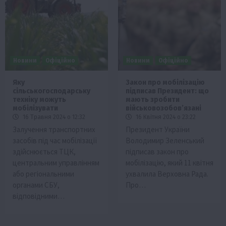
Новини
Офіційно
Новини
Офіційно
Яку
Закон про мобілізацію
сільськогосподарську
підписав Президент: що
техніку можуть
мають зробити
мобілізувати
військовозобовʼязані
16 Травня 2024 о 12:32
16 Квітня 2024 о 23:22
Залучення транспортних
Президент України
засобів під час мобілізації
Володимир Зеленський
здійснюється ТЦК,
підписав закон про
центральним управлінням
мобілізацію, який 11 квітня
або регіональними
ухвалила Верховна Рада.
органами СБУ,
Про…
відповідними…