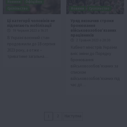
Новини
Офіційно
Суспільство
Новини
Суспільство
Ці категорії чоловіків не
Уряд визначив строки
підлягають мобілізації
бронювання
військовозобов’язаних
19 Червня 2023 о 16:31
працівників
В Україні воєнний стан
2 Травня 2023 о 20:30
продовжили до 18 серпня
Кабінет міністрів України
2023 року, а отже –
вніс зміни до Порядку
триватиме загальна…
бронювання
військовозобов’язаних за
списком
військовозобовʼязаних під
час дії…
Пагінація
1
2
Наступна
записів