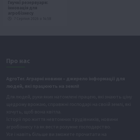
Гнучкі резервуари:
інновація для
агробізнесу
7 Серпня 2026 о 14:58
Про нас
Аgr
oTer. Аграрні новини
– джерело інформації для
людей, які працюють на землі!
Для людей, руки яких натомлені працею, які знають ціну
щедрому врожаю, справжні господарі на своїй землі, які
хочуть, щоб вона квітла.
Історії про життя невтомних трудівників, новини
агробізнесу та як вести розумне господарство.
Усе і навіть більше ви зможете прочитати на