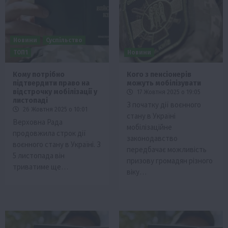
Новини
Суспільство
ТОП1
Новини
Кому потрібно
Кого з пенсіонерів
підтвердити право на
можуть мобілізувати
відстрочку мобілізації у
17 Жовтня 2025 о 19:05
листопаді
З початку дії воєнного
26 Жовтня 2025 о 10:01
стану в Україні
Верховна Рада
мобілізаційне
продовжила строк дії
законодавство
воєнного стану в Україні. З
передбачає можливість
5 листопада він
призову громадян різного
триватиме ще…
віку…