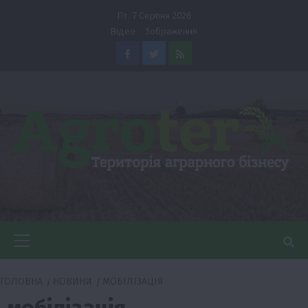
Перейти
Пт. 7 Серпня 2026
до
Відео
Зображення
вмісту
Facebook
Twitter
Feed
Головне
меню
ГОЛОВНА
НОВИНИ
МОБІЛІЗАЦІЯ
мобілізація