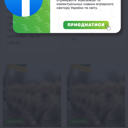
Окупаційна влада росії
3 Лютого 2024 о 09:55
вимагає від українських
Нещодавно у Верховній
фермерів реєструвати
Раді було зареєстровано
своїх працівників у
законопроект*, в якому
військових списках.
прописано нові правила
Повідомляє «Бердянськ
мобілізації. Закон
24»….
набуде…
Новини
Новини