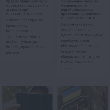
Уряд посилив вимоги до
Чи запрацює механізм
бронювання працівників
безперервного
агросектору
перебронювання для
критичних підприємств
23 Травня 2026 о 21:58
1 Грудня 2025 о 18:50
Кабмін оновив правила
Європейська Бізнес
бронювання,
Асоціація пропонує
встановивши нові
вдосконалити процедуру
зарплатні критерії та
перебронювання
особливі умови для
військовозобов’язаних
бізнесу у прифронтових
працівників для
регіонах.
підприємств зі статусом
критично важливих.
Про…