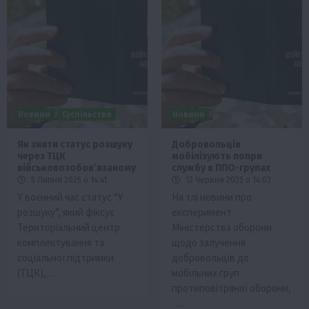
Новини
Суспільство
Новини
Як зняти статус розшуку
Добровольців
через ТЦК
мобілізують попри
військовозобов’язаному
службу в ППО-групах
5 Липня 2025 о 14:41
12 Червня 2025 о 14:02
У воєнний час статус “У
На тлі новини про
розшуку”, який фіксує
експеримент
Територіальний центр
Міністерства оборони
комплектування та
щодо залучення
соціальної підтримки
добровольців до
(ТЦК),…
мобільних груп
протиповітряної оборони,
…