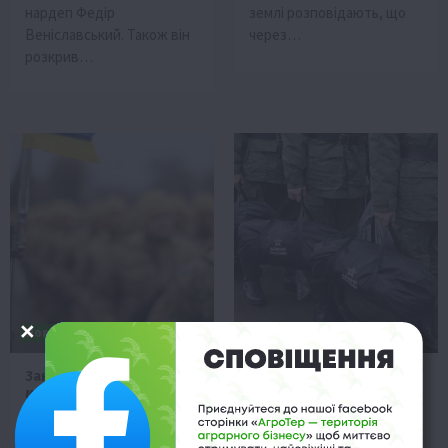
нардеп Федір
землі розповідають, що
Веніславський. Також він
через…
розкрив…
Новини
Новини
Законопроект про
У Бердянську до війська
мобілізацію: арешт
окупанти будуть
банківських рахунків та
призивати фермерів
зменшення призовного
9 Січня 2024 о 12:45
віку