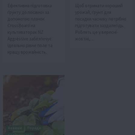
Ефективна підготовка
Щоб отримати хороший
ґрунту до посівної за
урожай, ґрунт для
допомогою планок
посадки часнику потрібно
CrossBoard на
підготувати заздалегідь.
культиваторах NZ
Роблять це у вересні-
Aggressive забезпечує
жовтні,…
ідеально рівне поле та
кращу врожайність.
Новини
Поради