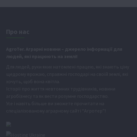
Про нас
Аgr
oTer. Аграрні новини
– джерело інформації для
людей, які працюють на землі!
Для людей, руки яких натомлені працею, які знають ціну
щедрому врожаю, справжні господарі на своїй землі, які
хочуть, щоб вона квітла.
Історії про життя невтомних трудівників, новини
агробізнесу та як вести розумне господарство.
Усе і навіть більше ви зможете прочитати на
спеціалізованому аграрному сайті
“Агротер”
!