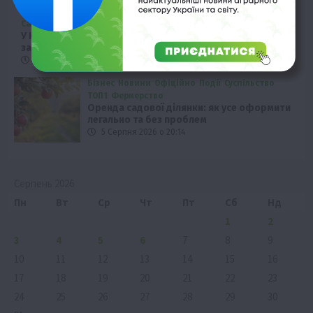
Садівництво
У Нідерландах фермера судять за використання
заборонених пестицидів
5 Серпня 2026 о 20:28
Бізнес
Новини
Офіційно
Події
Суспільство
ТОП1
Фермерство
Оренда садової ділянки: як усе оформити
легально та без проблем
5 Серпня 2026 о 20:14
Серпень 2026
Пн
Вт
Ср
Чт
Пт
Сб
Нд
1
2
3
4
5
6
7
8
9
10
11
12
13
14
15
16
17
18
19
20
21
22
23
24
25
26
27
28
29
30