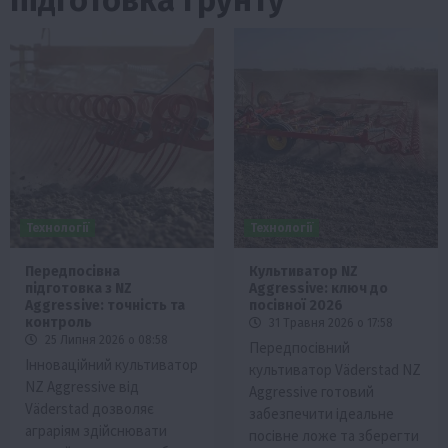
Технології
Технології
Передпосівна
Культиватор NZ
підготовка з NZ
Aggressive: ключ до
Aggressive: точність та
посівної 2026
контроль
31 Травня 2026 о 17:58
25 Липня 2026 о 08:58
Передпосівний
Інноваційний культиватор
культиватор Väderstad NZ
NZ Aggressive від
Aggressive готовий
Väderstad дозволяє
забезпечити ідеальне
аграріям здійснювати
посівне ложе та зберегти