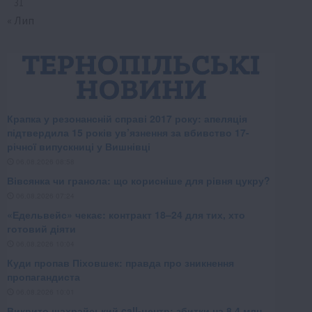
31
« Лип