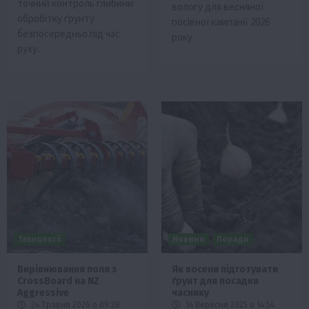
точний контроль глибини
вологу для весняної
обробітку ґрунту
посівної кампанії 2026
безпосередньо під час
року.
руху.
Технології
Новини
Поради
Вирівнювання поля з
Як восени підготувати
CrossBoard на NZ
ґрунт для посадки
Aggressive
часнику
24 Травня 2026 о 09:28
14 Вересня 2025 о 14:54