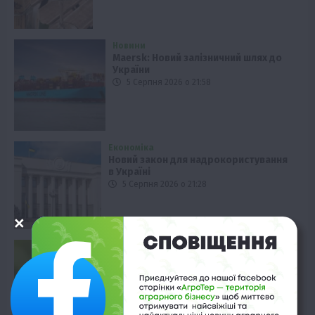
Новини
Maersk: Новий залізничний шлях до
України
5 Серпня 2026 о 21:58
Економіка
Новий закон для надрокористування
в Україні
5 Серпня 2026 о 21:28
Рослиництво
Куди зник колорадський жук:
пояснення експертів
5 Серпня 2026 о 20:58