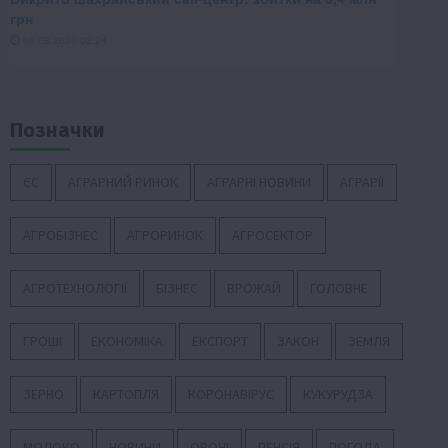
Позначки
ЄС
АГРАРНИЙ РИНОК
АГРАРНІ НОВИНИ
АГРАРІЇ
АГРОБІЗНЕС
АГРОРИНОК
АГРОСЕКТОР
АГРОТЕХНОЛОГІЇ
БІЗНЕС
ВРОЖАЙ
ГОЛОВНЕ
ГРОШІ
ЕКОНОМІКА
ЕКСПОРТ
ЗАКОН
ЗЕМЛЯ
ЗЕРНО
КАРТОПЛЯ
КОРОНАВІРУС
КУКУРУДЗА
МОЛОКО
НОВИНИ
ОВОЧІ
ПЕНСІЯ
ПОГОДА