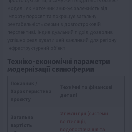
просто сухі звіти, а саму життєздатність бізнес-
моделі: як маточник знижує залежність від
імпорту поросят та покращує загальну
рентабельність ферми в довгостроковій
перспективі. Індивідуальний підхід дозволив
успішно реалізувати цей важливий для регіону
інфраструктурний об’єкт.
Техніко-економічні параметри
модернізації свиноферми
Показник /
Технічні та фінансові
Характеристика
деталі
проєкту
27 млн грн
(системи
Загальна
вентиляції,
вартість
водопостачання та