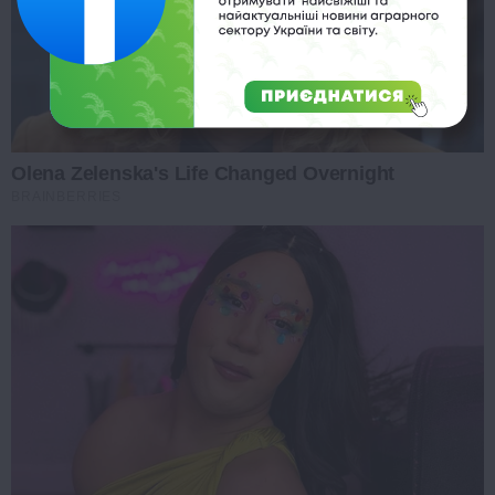
Olena Zelenska's Life Changed Overnight
BRAINBERRIES