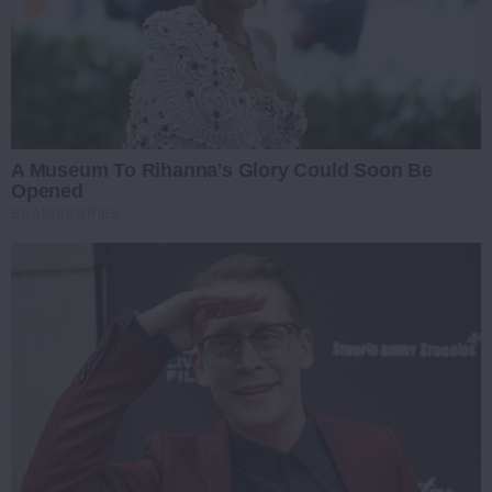
A Museum To Rihanna's Glory Could Soon Be
Opened
BRAINBERRIES