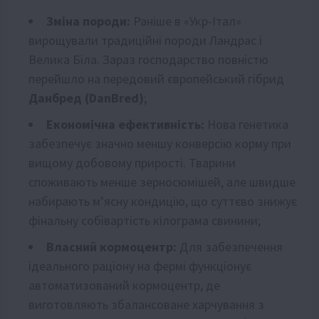
Зміна породи:
Раніше в «Укр-Італ»
вирощували традиційні породи Ландрас і
Велика Біла. Зараз господарство повністю
перейшло на передовий європейський гібрид
Данбред (DanBred)
;
Економічна ефективність:
Нова генетика
забезпечує значно меншу конверсію корму при
вищому добовому прирості. Тварини
споживають менше зерносюмішей, але швидше
набирають м’ясну кондицію, що суттєво знижує
фінальну собівартість кілограма свинини;
Власний кормоцентр:
Для забезпечення
ідеального раціону на фермі функціонує
автоматизований кормоцентр, де
виготовляють збалансоване харчування з