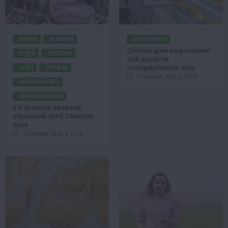
НАУКА
НОВИНИ
ЕКОНОМІКА
Світові ціни на рослинні
ПОДІЇ
РЕГІОНИ
олії досягли
чотирирічного піку
ТОП1
ТУРИЗМ
7 Серпня 2026 о 15:58
ФЕРМЕРСТВО
ФРАНКІВЩИНА
У Карпатах виявили
рідкісний гриб Свиняче
вухо
7 Серпня 2026 о 17:28