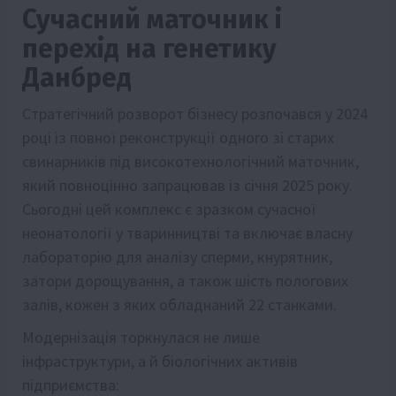
Сучасний маточник і
перехід на генетику
Данбред
Стратегічний розворот бізнесу розпочався у 2024
році із повної реконструкції одного зі старих
свинарників під високотехнологічний маточник,
який повноцінно запрацював із січня 2025 року.
Сьогодні цей комплекс є зразком сучасної
неонатології у тваринництві та включає власну
лабораторію для аналізу сперми, кнурятник,
затори дорощування, а також шість пологових
залів, кожен з яких обладнаний 22 станками.
Модернізація торкнулася не лише
інфраструктури, а й біологічних активів
підприємства: