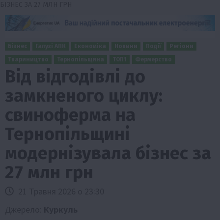
БІЗНЕС ЗА 27 МЛН ГРН
Бізнес
Галузі АПК
Економіка
Новини
Події
Регіони
Твариництво
Тернопільщина
ТОП1
Фермерство
Від відгодівлі до
замкненого циклу:
свиноферма на
Тернопільщині
модернізувала бізнес за
27 млн грн
21 Травня 2026 о 23:30
Джерело:
Куркуль