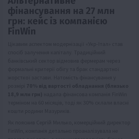
Альтернативне
фінансування на 27 млн
грн: кейс із компанією
FinWin
Цікавим аспектом модернізації «Укр-Італ» став
спосіб залучення капіталу. Традиційний
банківський сектор відмовив фермерам через
формальні критерії обігу та брак стандартної
жорсткої застави. Натомість фінансування у
розмірі
70% від вартості обладнання (близько
18,9 млн грн)
надала фінансова компанія FinWin
терміном на 60 місяців, тоді як 30% склали власні
кошти родини Мазуриків.
Як пояснив Сергій Милько, комерційний директор
FinWin, компанія детально проаналізувала не