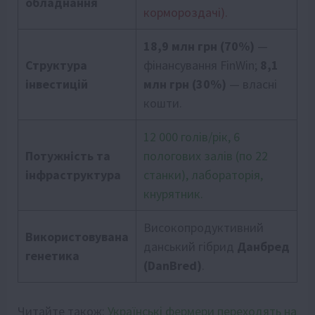
обладнання
кормороздачі).
18,9 млн грн (70%)
—
Структура
фінансування FinWin;
8,1
інвестицій
млн грн (30%)
— власні
кошти.
12 000 голів/рік, 6
Потужність та
пологових залів (по 22
інфраструктура
станки), лабораторія,
кнурятник.
Високопродуктивний
Використовувана
данський гібрид
Данбред
генетика
(DanBred)
.
Читайте також:
Українські фермери переходять на