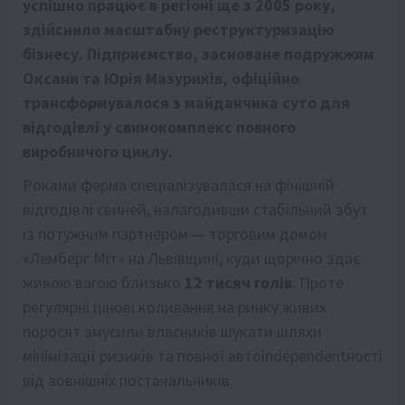
успішно працює в регіоні ще з 2005 року,
здійснило масштабну реструктуризацію
бізнесу. Підприємство, засноване подружжям
Оксани та Юрія Мазуриків, офіційно
трансформувалося з майданчика суто для
відгодівлі у свинокомплекс повного
виробничого циклу.
Роками ферма спеціалізувалася на фінішній
відгодівлі свиней, налагодивши стабільний збут
із потужним партнером — торговим домом
«Лемберг Міт» на Львівщині, куди щорічно здає
живою вагою близько
12 тисяч голів
. Проте
регулярні цінові коливання на ринку живих
поросят змусили власників шукати шляхи
мінімізації ризиків та повної автоindependentності
від зовнішніх постачальників.