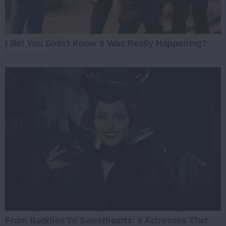
I Bet You Didn't Know It Was Really Happening?
BRAINBERRIES
From Baddies To Sweethearts: 9 Actresses That