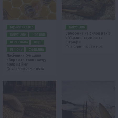
БДЖОЛЯРСТВО
ГАЛУЗІ АПК
Заборона на вилов раків
ГАЛУЗІ АПК
НОВИНИ
в Україні: терміни та
штрафи
ПЕРЕРОБКА
ПОДІЇ
6 Серпня 2026 о 14:28
РЕГІОНИ
СУМЩИНА
Пасічники Сумщини
збирають тонни меду
попри війну
7 Серпня 2026 о 08:58