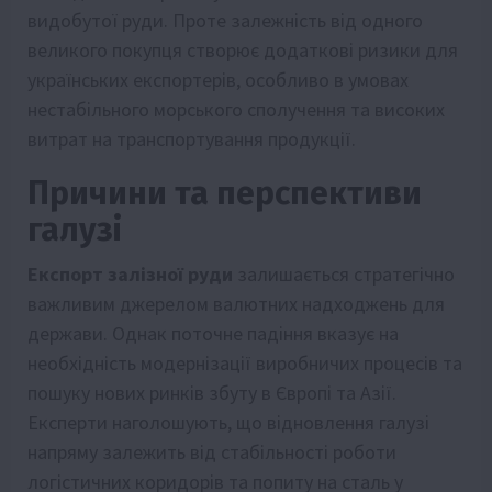
видобутої руди. Проте залежність від одного
великого покупця створює додаткові ризики для
українських експортерів, особливо в умовах
нестабільного морського сполучення та високих
витрат на транспортування продукції.
Причини та перспективи
галузі
Експорт залізної руди
залишається стратегічно
важливим джерелом валютних надходжень для
держави. Однак поточне падіння вказує на
необхідність модернізації виробничих процесів та
пошуку нових ринків збуту в Європі та Азії.
Експерти наголошують, що відновлення галузі
напряму залежить від стабільності роботи
логістичних коридорів та попиту на сталь у