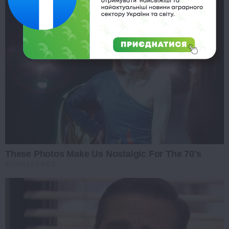
These Photos Make Us Nostalgic For The 70's
BRAINBERRIES