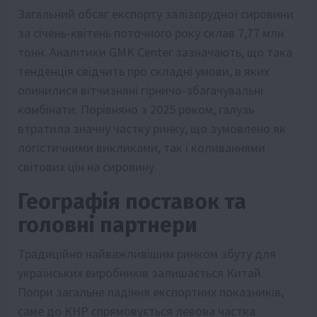
Загальний обсяг експорту залізорудної сировини
за січень-квітень поточного року склав 7,77 млн
тонн. Аналітики GMK Center зазначають, що така
тенденція свідчить про складні умови, в яких
опинилися вітчизняні гірничо-збагачувальні
комбінати. Порівняно з 2025 роком, галузь
втратила значну частку ринку, що зумовлено як
логістичними викликами, так і коливаннями
світових цін на сировину.
Географія поставок та
головні партнери
Традиційно найважливішим ринком збуту для
українських виробників залишається Китай.
Попри загальне падіння експортних показників,
саме до КНР спрямовується левова частка