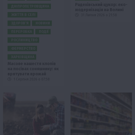
Радехівський цукор: еко-
ДНІПРОПЕТРОВЩИНА
модернізація на Волині
ЖИТТЯ В СЕЛІ
31 Липня 2026 о 21:58
ЗДОРОВ’Я
НОВИНИ
ПЕРЕРОБКА
ПОДІЇ
РОСЛИНИЦТВО
ФЕРМЕРСТВО
ХАРКІВЩИНА
Масове нашестя клопів
на посівах соняшнику: як
врятувати врожай
1 Серпня 2026 о 07:58