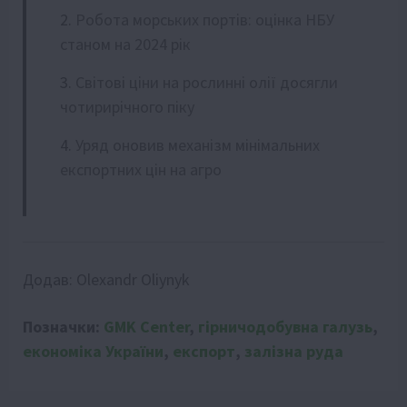
Робота морських портів: оцінка НБУ
станом на 2024 рік
Світові ціни на рослинні олії досягли
чотирирічного піку
Уряд оновив механізм мінімальних
експортних цін на агро
Додав:
Olexandr Oliynyk
Позначки:
GMK Center
,
гірничодобувна галузь
,
економіка України
,
експорт
,
залізна руда