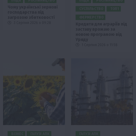
ПОДІЇ
РОСЛИНИЦТВО
ПОДІЇ
РОСЛИНИЦТВО
Чому українські зернові
СУСПІЛЬСТВО
ТОП1
господарства під
загрозою збитковості
ФЕРМЕРСТВО
3 Серпня 2026 о 09:28
Кредити для аграріїв під
заставу врожаю за
новою програмою від
Уряду
1 Серпня 2026 о 11:58
БІЗНЕС
ГАЛУЗІ АПК
ГАЛУЗІ АПК