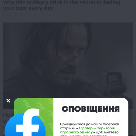
Why this ordinary drink is the secret to feeling
your best every day
CTA LOVE
Hollywood's Inaccurate Portrayal of Reality - Take
a Look Inside!
BRAINBERRIES