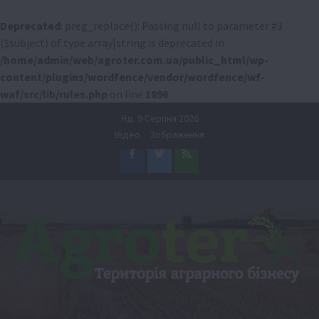
Deprecated
: preg_replace(): Passing null to parameter #3
($subject) of type array|string is deprecated in
/home/admin/web/agroter.com.ua/public_html/wp-
content/plugins/wordfence/vendor/wordfence/wf-
waf/src/lib/rules.php
on line
1896
Перейти
Нд. 9 Серпня 2026
до
Відео
Зображення
вмісту
Facebook
Twitter
Feed