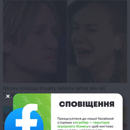
Nicole Kidman Finally Admits What We All
Suspected
HABERION