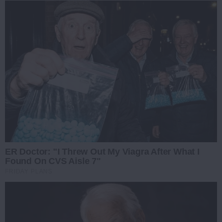
ER Doctor: "I Threw Out My Viagra After What I
Found On CVS Aisle 7"
FRIDAY PLANS