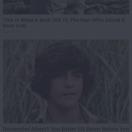
This Is What A Bear Did To The Man Who Saved A
Bear Cub
BUZZDAY
Remember Albert? You Better Sit Down Before You