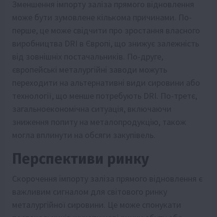
Зменшення імпорту заліза прямого відновлення
може бути зумовлене кількома причинами. По-
перше, це може свідчити про зростання власного
виробництва DRI в Європі, що знижує залежність
від зовнішніх постачальників. По-друге,
європейські металургійні заводи можуть
переходити на альтернативні види сировини або
технології, що менше потребують DRI. По-третє,
загальноекономічна ситуація, включаючи
зниження попиту на металопродукцію, також
могла вплинути на обсяги закупівель.
Перспективи ринку
Скорочення імпорту заліза прямого відновлення є
важливим сигналом для світового ринку
металургійної сировини. Це може спонукати