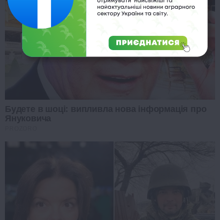
Будете в шоці: випливла нова інформація про
Януковича
PROZORO