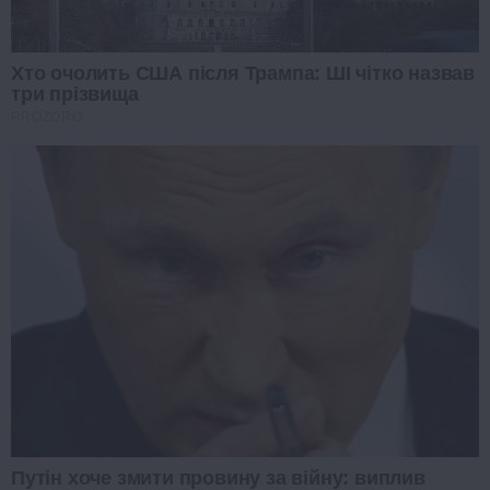
Хто очолить США після Трампа: ШІ чітко назвав
три прізвища
PROZORO
Путін хоче змити провину за війну: виплив