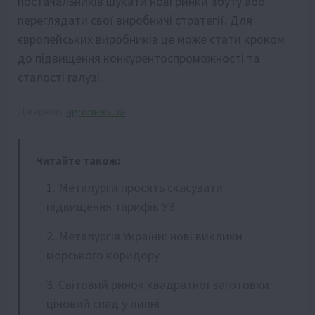
постачальників шукати нові ринки збуту або
переглядати свої виробничі стратегії. Для
європейських виробників це може стати кроком
до підвищення конкурентоспроможності та
сталості галузі.
Джерело:
agronews.ua
Читайте також:
Металурги просять скасувати
підвищення тарифів УЗ
Металургія України: нові виклики
морського коридору
Світовий ринок квадратної заготовки:
ціновий спад у липні