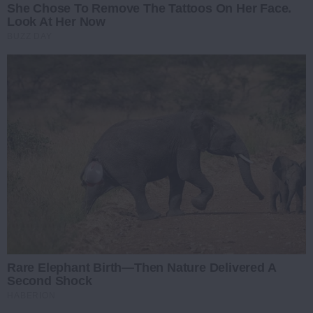
She Chose To Remove The Tattoos On Her Face.
Look At Her Now
BUZZ DAY
Rare Elephant Birth—Then Nature Delivered A
Second Shock
HABERION