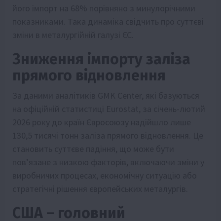
його імпорт на 68% порівняно з минулорічними
показниками. Така динаміка свідчить про суттєві
зміни в металургійній галузі ЄС.
Зниження імпорту заліза
прямого відновлення
За даними аналітиків GMK Center, які базуються
на офіційній статистиці Eurostat, за січень-лютий
2026 року до країн Євросоюзу надійшло лише
130,5 тисячі тонн заліза прямого відновлення. Це
становить суттєве падіння, що може бути
пов’язане з низкою факторів, включаючи зміни у
виробничих процесах, економічну ситуацію або
стратегічні рішення європейських металургів.
США – головний