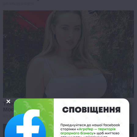
BRAINBERRIES
They Laughed At Her Curves—Now She's A
Modeling Sensation
BRAINBERRIES