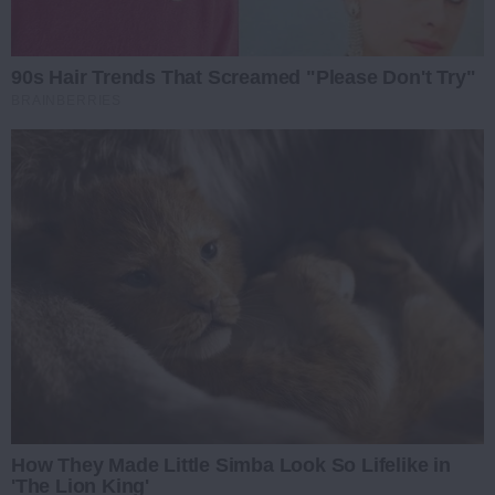
90s Hair Trends That Screamed "Please Don't Try"
BRAINBERRIES
How They Made Little Simba Look So Lifelike in
'The Lion King'