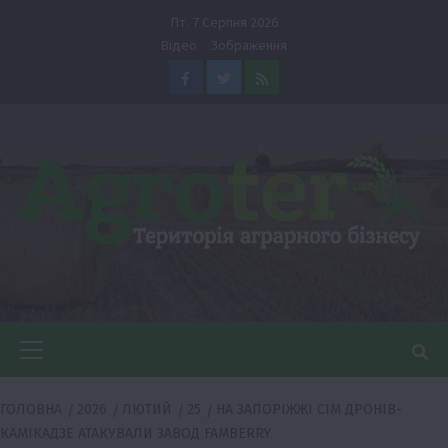
Перейти
Пт. 7 Серпня 2026
до
Відео
Зображення
вмісту
Facebook
Twitter
Feed
Головне
меню
ГОЛОВНА
2026
ЛЮТИЙ
25
НА ЗАПОРІЖЖІ СІМ ДРОНІВ-
КАМІКАДЗЕ АТАКУВАЛИ ЗАВОД FAMBERRY