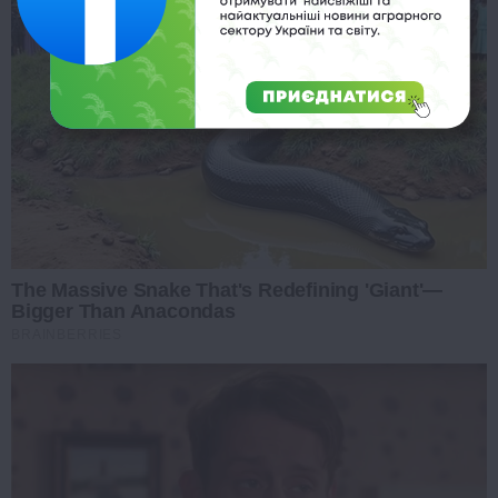
The Massive Snake That's Redefining 'Giant'—
Bigger Than Anacondas
BRAINBERRIES