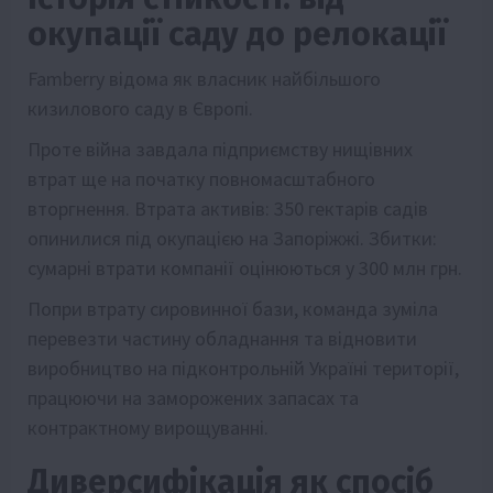
окупації саду до релокації
Famberry відома як власник найбільшого
кизилового саду в Європі.
Проте війна завдала підприємству нищівних
втрат ще на початку повномасштабного
вторгнення. Втрата активів: 350 гектарів садів
опинилися під окупацією на Запоріжжі. Збитки:
сумарні втрати компанії оцінюються у 300 млн грн.
Попри втрату сировинної бази, команда зуміла
перевезти частину обладнання та відновити
виробництво на підконтрольній Україні території,
працюючи на заморожених запасах та
контрактному вирощуванні.
Диверсифікація як спосіб