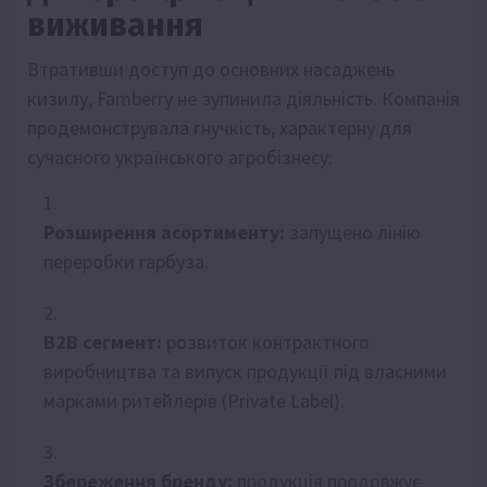
виживання
Втративши доступ до основних насаджень
кизилу, Famberry не зупинила діяльність. Компанія
продемонструвала гнучкість, характерну для
сучасного українського агробізнесу:
Розширення асортименту:
запущено лінію
переробки гарбуза.
B2B сегмент:
розвиток контрактного
виробництва та випуск продукції під власними
марками ритейлерів (Private Label).
Збереження бренду:
продукція продовжує