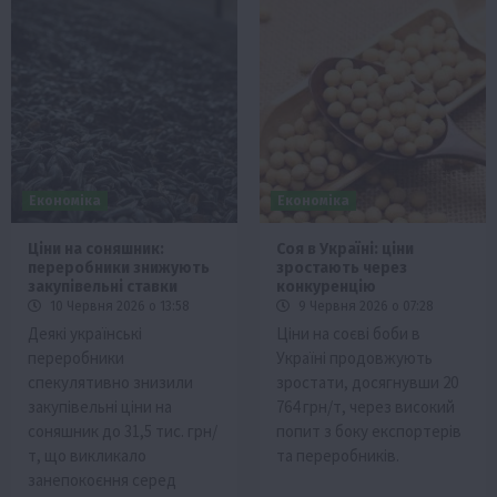
Економіка
Економіка
Ціни на соняшник:
Соя в Україні: ціни
переробники знижують
зростають через
закупівельні ставки
конкуренцію
10 Червня 2026 о 13:58
9 Червня 2026 о 07:28
Деякі українські
Ціни на соєві боби в
переробники
Україні продовжують
спекулятивно знизили
зростати, досягнувши 20
закупівельні ціни на
764 грн/т, через високий
соняшник до 31,5 тис. грн/
попит з боку експортерів
т, що викликало
та переробників.
занепокоєння серед