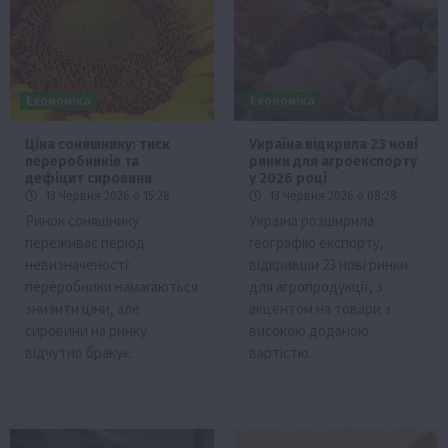
Економіка
Економіка
Ціна соняшнику: тиск
Україна відкрила 23 нові
переробників та
ринки для агроекспорту
дефіцит сировини
у 2026 році
13 Червня 2026 о 15:28
13 Червня 2026 о 08:28
Ринок соняшнику
Україна розширила
переживає період
географію експорту,
невизначеності:
відкривши 23 нові ринки
переробники намагаються
для агропродукції, з
знизити ціни, але
акцентом на товари з
сировини на ринку
високою доданою
відчутно бракує.
вартістю.