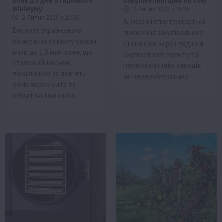
впав до дев’ятирічного
закупівельні ціни на сою
мінімуму
2 Липня 2026 о 15:28
2 Липня 2026 о 21:58
В Україні спостерігається
Експорт українського
зниження закупівельних
ріпаку в поточному сезоні
цін на сою через падіння
впав до 1,9 млн тонн, що
експортного попиту та
стало найнижчим
переорієнтацію заводів
показником за дев’ять
на переробку ріпаку.
років через мита та
кліматичні чинники.