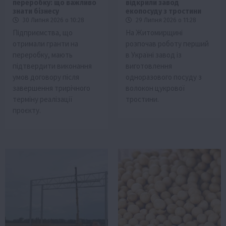
переробку: що важливо
відкрили завод
знати бізнесу
екопосуду з тростини
30 Липня 2026 о 10:28
29 Липня 2026 о 11:28
Підприємства, що
На Житомирщині
отримали гранти на
розпочав роботу перший
переробку, мають
в Україні завод із
підтвердити виконання
виготовлення
умов договору після
одноразового посуду з
завершення трирічного
волокон цукрової
терміну реалізації
тростини.
проєкту.