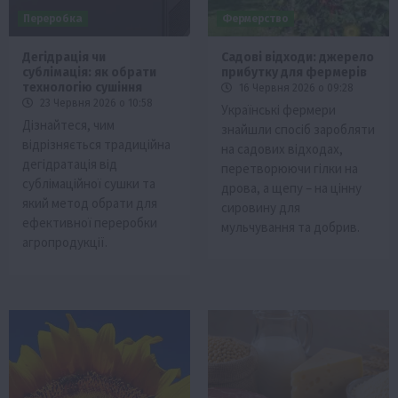
Переробка
Фермерство
Дегідрація чи
Садові відходи: джерело
сублімація: як обрати
прибутку для фермерів
технологію сушіння
16 Червня 2026 о 09:28
23 Червня 2026 о 10:58
Українські фермери
Дізнайтеся, чим
знайшли спосіб заробляти
відрізняється традиційна
на садових відходах,
дегідратація від
перетворюючи гілки на
сублімаційної сушки та
дрова, а щепу – на цінну
який метод обрати для
сировину для
ефективної переробки
мульчування та добрив.
агропродукції.