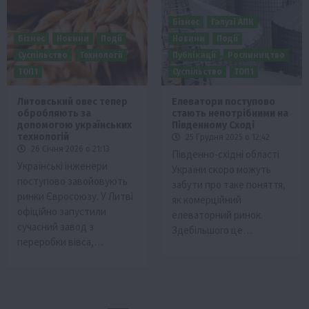
Бізнес
Галузі АПК
Бізнес
Новини
Події
Новини
Події
Суспільство
Технології
Публікації
Рослиництво
ТОП1
Суспільство
ТОП1
Литовський овес тепер
Елеватори поступово
обробляють за
стають непотрібними на
допомогою українських
Південному Сході
технологій
25 Грудня 2025 о 12:42
26 Січня 2026 о 21:13
Південно-східні області
Українські інженери
України скоро можуть
поступово завойовують
забути про таке поняття,
ринки Євросоюзу. У Литві
як комерційний
офіційно запустили
елеваторний ринок.
сучасний завод з
Здебільшого це…
переробки вівса,…