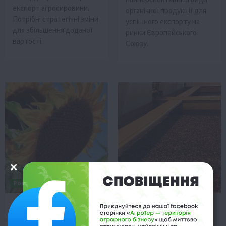
експорт агросировини.
органічної продукції для
Потрібні стратегічні зміни
успішного експорту на
для збільшення доданої
ринки Європейського
вартості.
Союзу.
Рослиництво
Бізнес
Ціни на соняшник в
Дефіцит соняшнику:
Україні: аналіз ринку
українські олійниці
перед сезоном ріпаку
зупиняються