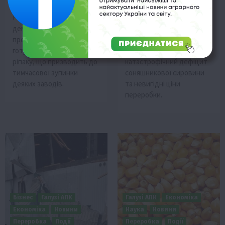
28 Травня 2026 о 10:59
19 Травня 2026 о 17:30
Ринок соняшнику в Україні
Українські олійні заводи
демонструє високі ціни,
зупиняються або
проте переробники
переорієнтовуються на
готуються до сезону
ріпак і сою через
ріпаку, що призводить до
катастрофічний дефіцит
тимчасової зупинки
соняшникової сировини
деяких заводів.
та невигідні ціни
переробки.
Бізнес
Галузі АПК
Галузі АПК
Економіка
Економіка
Новини
Наука
Новини
Переробка
Події
Переробка
Події