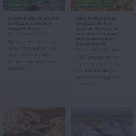
Суспільство
Суспільство
ТОП1
На Запоріжжі сім дронів-
Глибока переробка
камікадзе атакували
кукурудзи на PLA-
завод Famberry
пластик: як аграрію
перескочити з ринку
25 Лютого 2026 о 13:46
сировини на ринок
Український агросектор
біотехнологій
знову під прицілом: у ніч
24 Лютого 2026 о 22:27
на 25 лютого російські
У 2026 році експортна
безпілотники поцілили у
стратегія «продав зерно
виробничі…
— отримав валюту»
остаточно заходить у
глухий кут…