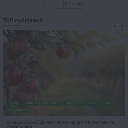
Пагінація
1
2
Наступна
записів
ТОП публікації
Бізнес
Новини
Офіційно
Події
Суспільство
ТОП1
Фермерство
Оренда садової ділянки: як усе оформити легально та
без проблем