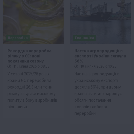
Переробка
Економіка
Рекордна переробка
Частка агропродукції в
ріпаку в ЄС: нові
експорті України сягнула
показники сезону
56%
11 Липня 2026 о 08:58
10 Липня 2026 о 10:28
У сезоні 2025/26 років
Частка агропродукції в
країни ЄС переробили
українському експорті
рекордні 26,3 млн тонн
досягла 56%, при цьому
ріпаку завдяки високому
країна активно нарощує
попиту з боку виробників
обсяги постачання
біопалива.
товарів глибокої
переробки.