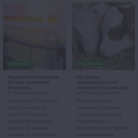
Переробка
Твариництво
Переробка соняшнику в
Підтримка
ЄС сягне трирічного
тваринництва: нові
максимуму
можливості для аграріїв
9 Липня 2026 о 15:59
8 Липня 2026 о 09:28
У сезоні 2026/27 країни ЄС
Українські аграрії
планують вийти на
отримають додаткові
трирічний максимум з
стимули для розвитку
переробки соняшнику
тваринництва та
завдяки збільшенню
переробної галузі завдяки
врожаю до 9,8 млн тонн.
новим державним