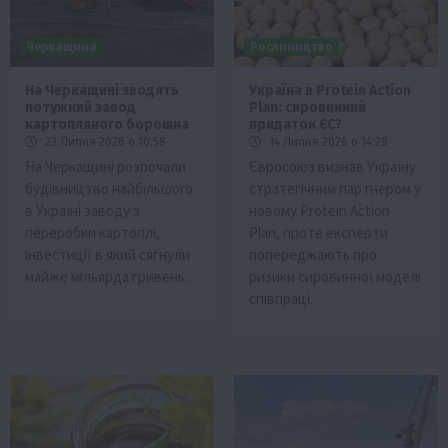
Черкащина
Рослиництво
На Черкащині зводять
Україна в Protein Action
потужний завод
Plan: сировинний
картопляного борошна
придаток ЄС?
23 Липня 2026 о 10:58
14 Липня 2026 о 14:28
На Черкащині розпочали
Євросоюз визнав Україну
будівництво найбільшого
стратегічним партнером у
в Україні заводу з
новому Protein Action
переробки картоплі,
Plan, проте експерти
інвестиції в який сягнули
попереджають про
майже мільярда гривень.
ризики сировинної моделі
співпраці.