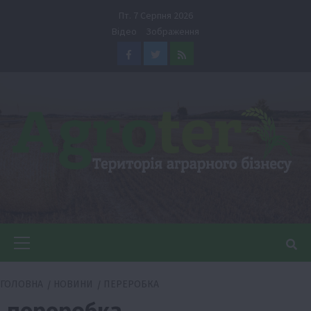
Перейти
Пт. 7 Серпня 2026
до
Відео
Зображення
вмісту
Facebook
Twitter
Feed
Головне
меню
ГОЛОВНА
НОВИНИ
ПЕРЕРОБКА
переробка