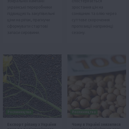
збиральної кампанії
спостерігається
українські переробники
зростання цін на
підвищують закупівельні
соняшник та олію через
ціни на ріпак, прагнучи
суттєве скорочення
сформувати стартові
пропозиції наприкінці
запаси сировини.
сезону.
Рослиництво
Рослиництво
Експорт ріпаку з України
Чому в Україні знизилися