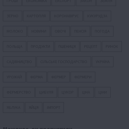
ГРОШІ
ЕКОНОМІКА
ЕКСПОРТ
ЗАКОН
ЗЕМЛЯ
ЗЕРНО
КАРТОПЛЯ
КОРОНАВІРУС
КУКУРУДЗА
МОЛОКО
НОВИНИ
ОВОЧІ
ПЕНСІЯ
ПОГОДА
ПОЛЬЩА
ПРОДУКТИ
ПШЕНИЦЯ
РЕЦЕПТ
РИНОК
САДІВНИЦТВО
СІЛЬСЬКЕ ГОСПОДАРСТВО
УКРАЇНА
УРОЖАЙ
ФЕРМА
ФЕРМЕР
ФЕРМЕРИ
ФЕРМЕРСТВО
ЦИБУЛЯ
ЦУКОР
ЦІНА
ЦІНИ
ЯБЛУКА
ЯЙЦЯ
ІМПОРТ