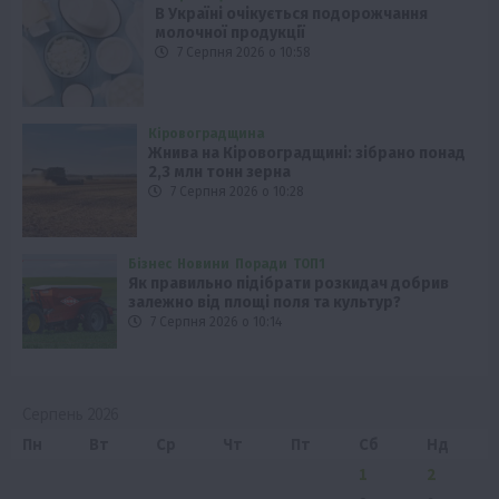
В Україні очікується подорожчання
молочної продукції
7 Серпня 2026 о 10:58
Кіровоградщина
Жнива на Кіровоградщині: зібрано понад
2,3 млн тонн зерна
7 Серпня 2026 о 10:28
Бізнес
Новини
Поради
ТОП1
Як правильно підібрати розкидач добрив
залежно від площі поля та культур?
7 Серпня 2026 о 10:14
Серпень 2026
Пн
Вт
Ср
Чт
Пт
Сб
Нд
1
2