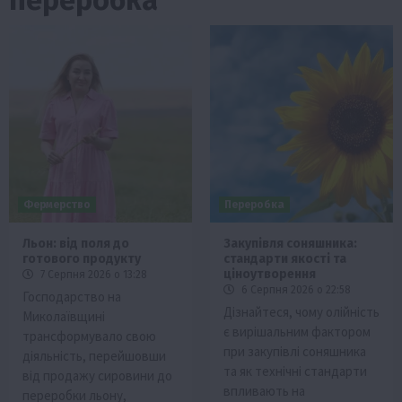
Фермерство
Переробка
Льон: від поля до
Закупівля соняшника:
готового продукту
стандарти якості та
ціноутворення
7 Серпня 2026 о 13:28
6 Серпня 2026 о 22:58
Господарство на
Дізнайтеся, чому олійність
Миколаївщині
є вирішальним фактором
трансформувало свою
при закупівлі соняшника
діяльність, перейшовши
та як технічні стандарти
від продажу сировини до
впливають на
переробки льону,