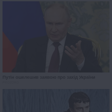
Путін ошелешив заявою про захід України
PROZORO