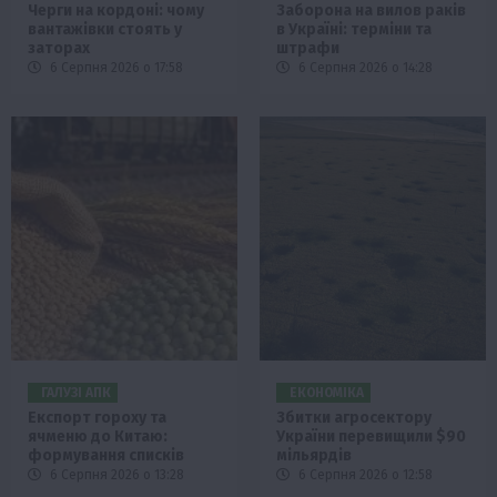
Черги на кордоні: чому
Заборона на вилов раків
вантажівки стоять у
в Україні: терміни та
заторах
штрафи
6 Серпня 2026 о 17:58
6 Серпня 2026 о 14:28
ГАЛУЗІ АПК
ЕКОНОМІКА
Експорт гороху та
Збитки агросектору
ячменю до Китаю:
України перевищили $90
формування списків
мільярдів
6 Серпня 2026 о 13:28
6 Серпня 2026 о 12:58