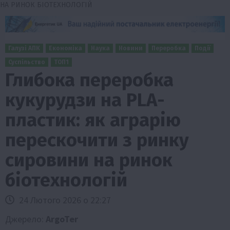
НА РИНОК БІОТЕХНОЛОГІЙ
Галузі АПК
Економіка
Наука
Новини
Переробка
Події
Суспільство
ТОП1
Глибока переробка
кукурудзи на PLA-
пластик: як аграрію
перескочити з ринку
сировини на ринок
біотехнологій
24 Лютого 2026 о 22:27
Джерело:
ArgoTer