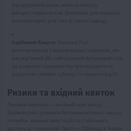
(кукурудзяний шлам, меляса) можуть
використовуватися як біопаливо для генерації
електроенергії для того ж самого заводу.
Карбонові бонуси:
Оскільки PLA
виготовляється з відновлюваної сировини, він
має від’ємний або нейтральний вуглецевий слід.
Це дозволяє підприємству претендувати на
додаткові «зелені» субсидії та кредити від ЄС.
Ризики та вхідний квиток
Головна перепона — високий поріг входу.
Будівництво сучасного біотехнологічного заводу
потребує значних інвестицій та стабільного
доступу до технологій. Проте у 2026 році в Україні