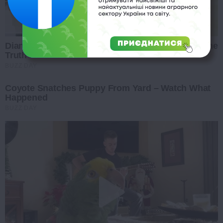
Diana’s Last Words: Firefighter Finally Reveals The
Truth
BUZZ DAY
Coyote Snatches Puppy From Yard – Watch What
Happened
BUZZ DAY