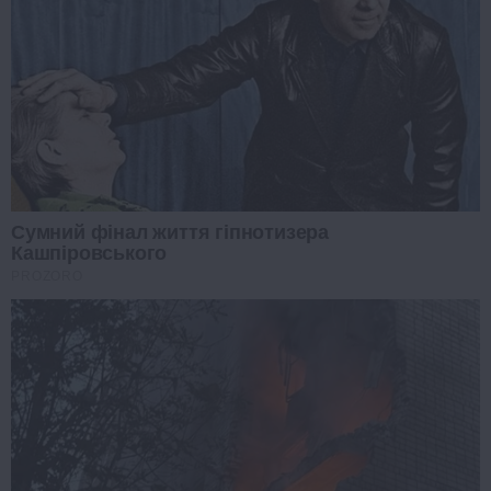
Сумний фінал життя гіпнотизера
Кашпіровського
PROZORO