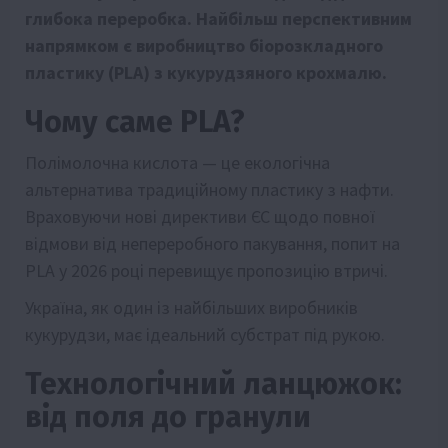
глибока переробка. Найбільш перспективним
напрямком є виробництво біорозкладного
пластику (PLA) з кукурудзяного крохмалю.
Чому саме PLA?
Полімолочна кислота — це екологічна
альтернатива традиційному пластику з нафти.
Враховуючи нові директиви ЄС щодо повної
відмови від непереробного пакування, попит на
PLA у 2026 році перевищує пропозицію втричі.
Україна, як один із найбільших виробників
кукурудзи, має ідеальний субстрат під рукою.
Технологічний ланцюжок:
від поля до гранули