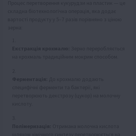
Процес перетворення кукурудзи на пластик — це
складна біотехнологічна операція, яка додає
вартості продукту у 5–7 разів порівняно з ціною
зерна:
Екстракція крохмалю:
Зерно переробляється
на крохмаль традиційним мокрим способом.
Ферментація:
До крохмалю додають
специфічні ферменти та бактерії, які
перетворюють декстрозу (цукор) на молочну
кислоту.
Полімеризація:
Отримана молочна кислота
шляхом хімічного синтезу перетворюється на