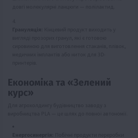
довгі молекулярні ланцюги — полілактид.
Грануляція:
Кінцевий продукт виходить у
вигляді прозорих гранул, які є готовою
сировиною для виготовлення стаканів, плівок,
медичних імплантів або ниток для 3D-
принтерів.
Економіка та «Зелений
курс»
Для агрохолдингу будівництво заводу з
виробництва PLA — це шлях до повної автономії.
Енергосинергія:
Побічні продукти переробки