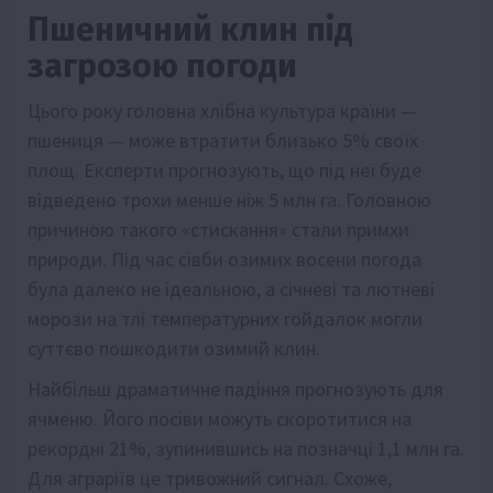
Пшеничний клин під
загрозою погоди
Цього року головна хлібна культура країни —
пшениця — може втратити близько 5% своїх
площ. Експерти прогнозують, що під неї буде
відведено трохи менше ніж 5 млн га. Головною
причиною такого «стискання» стали примхи
природи. Під час сівби озимих восени погода
була далеко не ідеальною, а січневі та лютневі
морози на тлі температурних гойдалок могли
суттєво пошкодити озимий клин.
Найбільш драматичне падіння прогнозують для
ячменю. Його посіви можуть скоротитися на
рекордні 21%, зупинившись на позначці 1,1 млн га.
Для аграріїв це тривожний сигнал. Схоже,