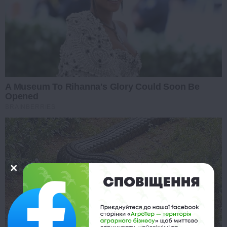
A Museum To Rihanna's Glory Could Soon Be
Opened
BRAINBERRIES