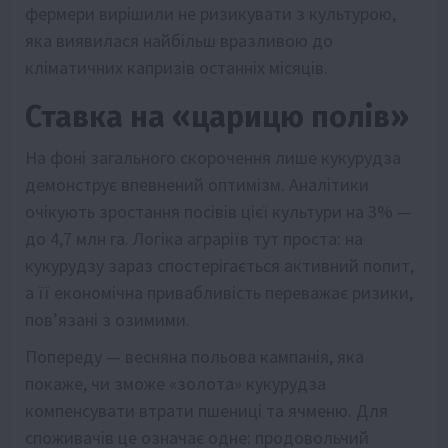
фермери вирішили не ризикувати з культурою,
яка виявилася найбільш вразливою до
кліматичних капризів останніх місяців.
Ставка на «царицю полів»
На фоні загального скорочення лише кукурудза
демонструє впевнений оптимізм. Аналітики
очікують зростання посівів цієї культури на 3% —
до 4,7 млн га. Логіка аграріїв тут проста: на
кукурудзу зараз спостерігається активний попит,
а її економічна привабливість переважає ризики,
пов’язані з озимими.
Попереду — весняна польова кампанія, яка
покаже, чи зможе «золота» кукурудза
компенсувати втрати пшениці та ячменю. Для
споживачів це означає одне: продовольчий