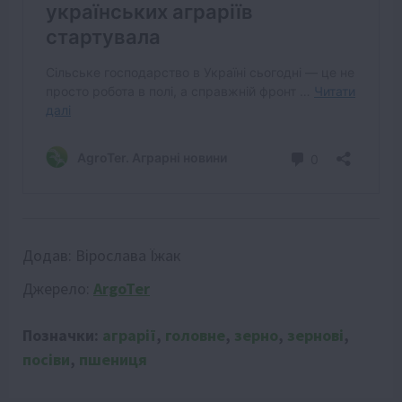
Додав:
Вірослава Їжак
Джерело:
ArgoTer
Позначки:
аграрії
,
головне
,
зерно
,
зернові
,
посіви
,
пшениця