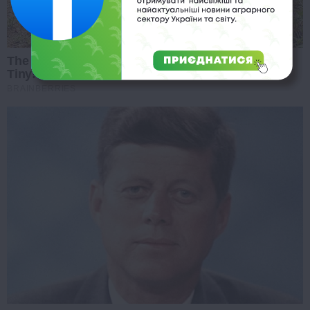
The Monster Snake That Makes Anacondas Look
Tiny!
BRAINBERRIES