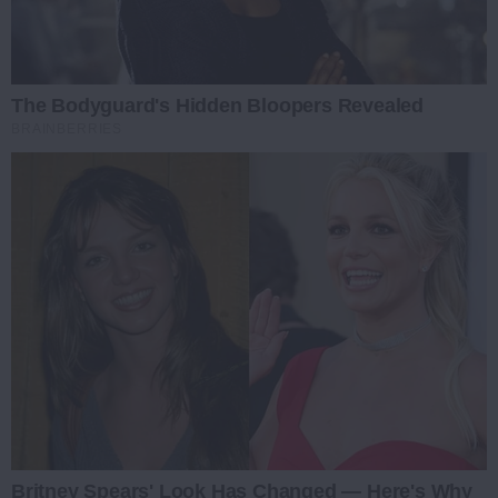
The Bodyguard's Hidden Bloopers Revealed
BRAINBERRIES
Britney Spears' Look Has Changed — Here's Why