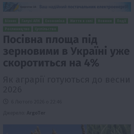
Бізнес
Галузі АПК
Економіка
Життя в селі
Новини
Події
Рослиництво
Суспільство
Посівна площа під
зерновими в Україні уже
скоротиться на 4%
Як аграрії готуються до весни
2026
6 Лютого 2026 о 22:46
Джерело:
ArgoTer