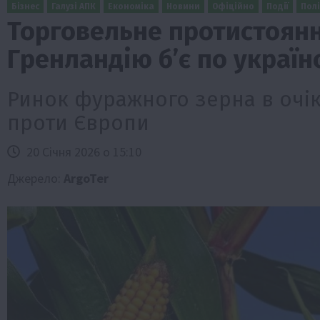
Бізнес
Галузі АПК
Економіка
Новини
Офіційно
Події
Пол
Торговельне протистоянн
Гренландію б’є по україн
Ринок фуражного зерна в очік
проти Європи
20 Січня 2026 о 15:10
Бізнес
Галузі АПК
Економіка
Новини
Под
Рослиництво
Суспільство
ТОП1
Фермерст
Джерело:
ArgoTer
Кредити для аграріїв під заставу вро
новою програмою від Уряду
1 Серпня 2026 о 11:58