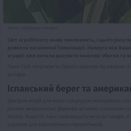
Фото з відкритих джерел
Світ агробізнесу знову лихоманить, і цього разу 
довкола засніженої Гренландії. Напруга між Ва
аграрії вже почали рахувати можливі збитки та в
Поки США погрожують Європі серіалом під назвою «10
доларів.
Іспанський берег та америка
Центром подій для нашої кукурудзи несподівано стал
роками американські фермери активно «засипали» іс
Україні. Якщо ЄС таки запровадить мита на товари з
дорогою для європейських переробників.