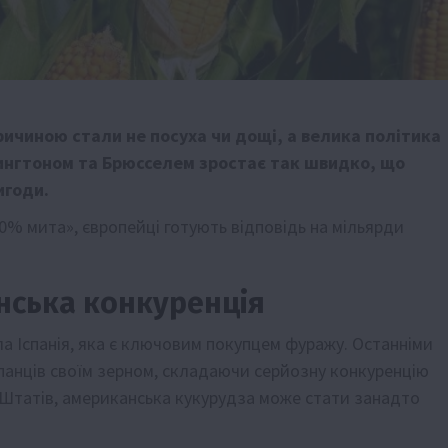
причиною стали не посуха чи дощі, а велика політика
шингтоном та Брюсселем зростає так швидко, що
игоди.
% мита», європейці готують відповідь на мільярди
нська конкуренція
а Іспанія, яка є ключовим покупцем фуражу. Останніми
панців своїм зерном, складаючи серйозну конкуренцію
і Штатів, американська кукурудза може стати занадто