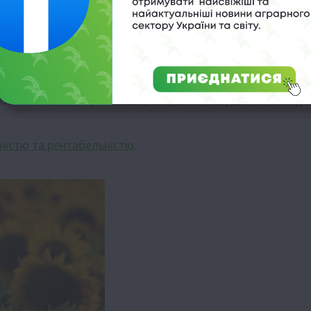
 врожай. Поки що експерти налаштовані скептично щодо
о враховувати власну логістику та врожайність. Наші цін
 зможемо запропонувати кращу ціну, ніж ті ж бразильці.
м пінг-понгом через океан, сподіваючись, що м’яч впаде
ністю та рентабельністю
.