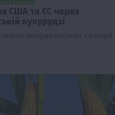
ітика
Рослиництво
я США та ЄС через
ській кукурудзі
уванні американських санкцій
ії
Бізнес
Новини
Офіційно
Події
Суспільство
во
ТОП1
Фермерство
жаю за
Оренда садової ділянки: як усе оформити
легально та без проблем
5 Серпня 2026 о 20:14