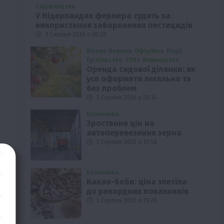
Садівництво
У Нідерландах фермера судять за
використання заборонених пестицидів
5 Серпня 2026 о 20:28
Бізнес
Новини
Офіційно
Події
Суспільство
ТОП1
Фермерство
Оренда садової ділянки: як
усе оформити легально та
без проблем
5 Серпня 2026 о 20:14
Економіка
Зростання цін на
автоперевезення зерна
5 Серпня 2026 о 19:58
Економіка
Какао-боби: ціна злетіла
до рекордних показників
5 Серпня 2026 о 19:28
на