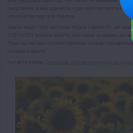
льодовики, а інші думають, куди прилаштувати свій
швидкої вигоди для України.
Навіть якщо США частково підуть з ринку ЄС, ми маєм
FOB та CPT можуть зрости, але лише за умови, що ми
Поки що ми просто спостерігаємо за цим торговельни
на нашу користь.
Читайте також:
Соняшник обігнав кукурудзу за дохід