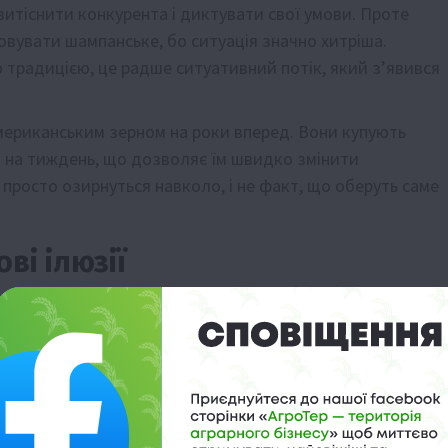
витіснити конкурента і диктувати свої умови. Проте
ковувати шампанське, бо ситуація значно хитріша.
ю традицією, це радше ситуативний потік, який з’явився
американським зерном на роки вперед. Вони купують
і на тиждень, що дозволяє їм швидко змінити
 просто озирнуться навколо, і не факт, що оберуть саме
ві ілюзії
кщо американське зерно потрапить під санкційні
ельні ціни в наших портах, що завжди приємно для
 на словах, а ринок уже реагує нервово і
ензій чи політичних амбіцій у Гренландії може вплинути 
ізація — штука іронічна: одні сваряться за арктичні