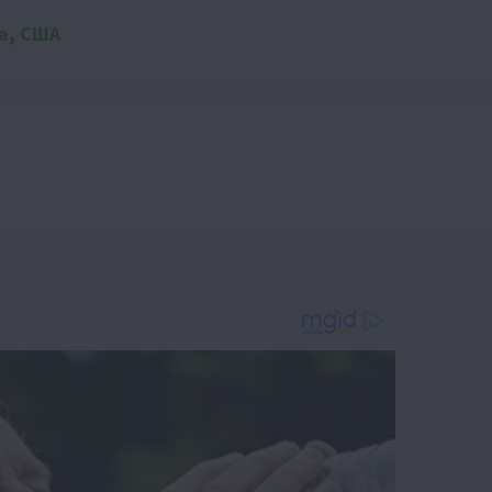
а
,
США