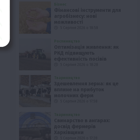
Бізнес
Фінансові інструменти для
агробізнесу: нові
можливості
и
5 Серпня 2026 о 18:58
Рослиництво
Оптимізація живлення: як
РКД підвищують
ефективність посівів
5 Серпня 2026 о 18:28
Твариництво
Здешевлення зерна: як це
вплине на прибуток
молочних ферм
5 Серпня 2026 о 17:58
Твариництво
Свинарство в ангарах:
досвід фермерів
Харківщини
5 Серпня 2026 о 17:28