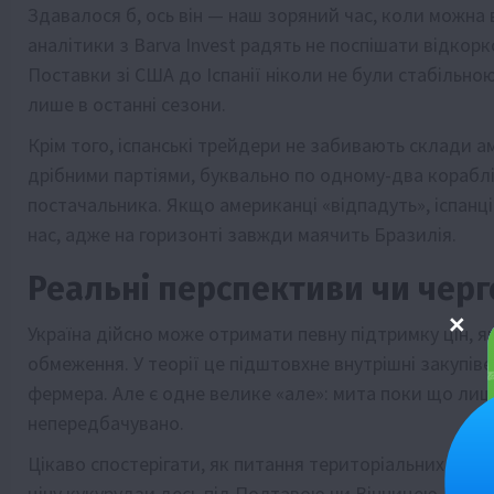
Здавалося б, ось він — наш зоряний час, коли можна 
аналітики з Barva Invest радять не поспішати відкор
Поставки зі США до Іспанії ніколи не були стабільно
лише в останні сезони.
Крім того, іспанські трейдери не забивають склади 
дрібними партіями, буквально по одному-два корабл
постачальника. Якщо американці «відпадуть», іспанці
нас, адже на горизонті завжди маячить Бразилія.
Реальні перспективи чи черго
Україна дійсно може отримати певну підтримку цін, я
обмеження. У теорії це підштовхне внутрішні закупів
фермера. Але є одне велике «але»: мита поки що лише
непередбачувано.
Цікаво спостерігати, як питання територіальних прет
ціну кукурудзи десь під Полтавою чи Вінницею. Глобал