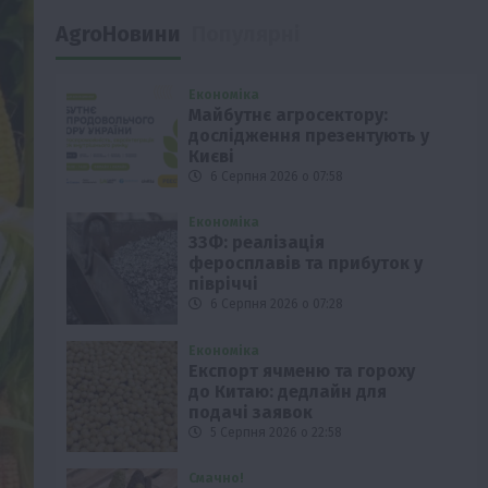
AgroНовини
Популярні
Економіка
Майбутнє агросектору:
дослідження презентують у
Києві
6 Серпня 2026 о 07:58
Економіка
ЗЗФ: реалізація
феросплавів та прибуток у
півріччі
6 Серпня 2026 о 07:28
Економіка
Експорт ячменю та гороху
до Китаю: дедлайн для
подачі заявок
5 Серпня 2026 о 22:58
Смачно!