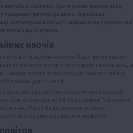
я звичайної картоплі. Проте кожен фермер знає,
у товарному вигляді до весни. Українське
альці Житомирської області вирішило не тримати свої
як мінімізувати втрати.
чайних овочів
хання бульб та виділення вологи. Якщо просто звалити
зведе до масового гниття. У господарстві наголошують, 
. Саме рух повітря дозволяє підтримувати стабільну
ий буквально душить овочі.
в один-два градуси може зіпсувати тонни продукції.
ння, коли загоюються дрібні пошкодження. Тільки після
их значень. Такий підхід дозволяє уникнути
продукт на зморщену сировину для переробки.
 повітря