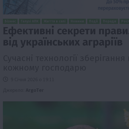
Бізнес
Галузі АПК
Життя в селі
Новини
Події
Поради
Рос
Ефективні секрети прави
від українських аграріїв
Сучасні технології зберігання
кожному господарю
9 Січня 2026 о 19:11
Бізнес
Економіка
Життя в селі
Новини
Джерело:
ArgoTer
ТОП1
Фермерство
Аграрії отримають кредити до 10 млн 
Sense Bank
4 Серпня 2026 о 12:08