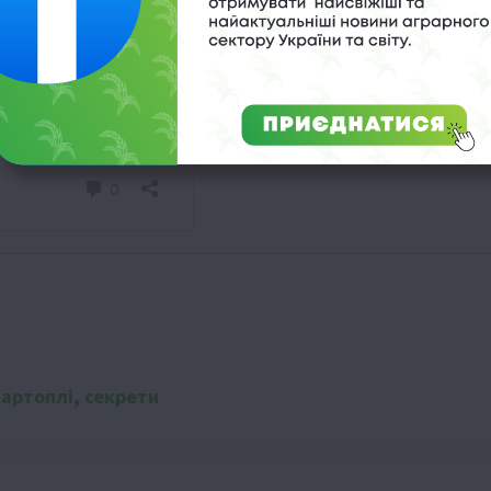
картоплі
,
секрети