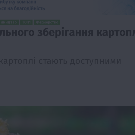
лиництво
ТОП1
Фермерство
льного зберігання картоп
 картоплі стають доступними
Події
Наука
Новини
Події
Регіони
ТОП1
Туризм
Фермерство
Франківщина
грн від
У Карпатах виявили рідкісний гриб Свиня
вухо
7 Серпня 2026 о 17:28