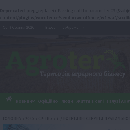
Deprecated
: preg_replace(): Passing null to parameter #3 ($subje
content/plugins/wordfence/vendor/wordfence/wf-waf/src/lib
Перейти
Сб. 8 Серпня 2026
Відео
Зображення
до
вмісту
Новини
Офіційно
Люди
Життя в селі
Галузі АПК
ГОЛОВНА
2026
СІЧЕНЬ
9
ЕФЕКТИВНІ СЕКРЕТИ ПРАВИЛЬНОГО