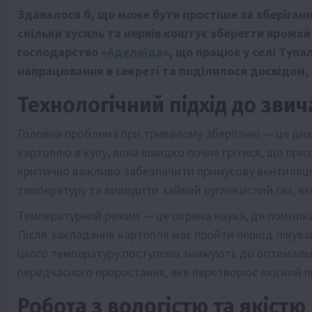
Здавалося б, що може бути простіше за зберіганн
скільки зусиль та нервів коштує зберегти врожай 
господарство «
Аделаїда
», що працює у селі Туп
напрацювання в секреті та поділилося досвідом, 
Технологічний підхід до зви
Головна проблема при тривалому зберіганні — це ди
картоплю в купу, вона швидко почне грітися, що при
критично важливо забезпечити примусову вентиляцію
температуру та виводити зайвий вуглекислий газ, як
Температурний режим — це окрема наука, де помилка 
Після закладання картопля має пройти період лікува
цього температуру поступово знижують до оптимальн
передчасного проростання, яке перетворює якісний 
Робота з вологістю та якістю