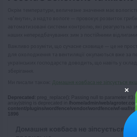
Окрім температури, величезне значення має вологіст
«в’янути», а надто вологе — провокує розвиток гриб
автоматизовані системи контролю, які реагують на з
наших непередбачуваних зим з постійними відлигами
Важливо розуміти, що сучасне сховище — це не просто
для охолодження та вентиляції окупаються вже за п
українських господарств доводить, що навіть у скла
зберігання.
Ми писали також:
Домашня ковбаса не зіпсується як