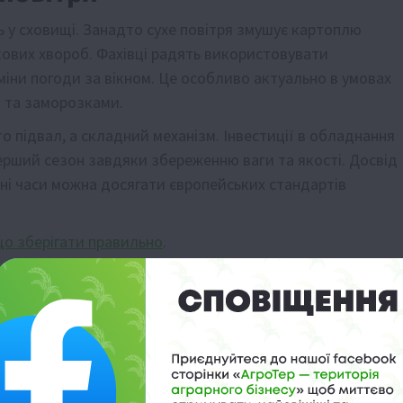
ь у сховищі. Занадто сухе повітря змушує картоплю
кових хвороб. Фахівці радять використовувати
міни погоди за вікном. Це особливо актуально в умовах
 та заморозками.
 підвал, а складний механізм. Інвестиції в обладнання
ерший сезон завдяки збереженню ваги та якості. Досвід
дні часи можна досягати європейських стандартів
що зберігати правильно
.