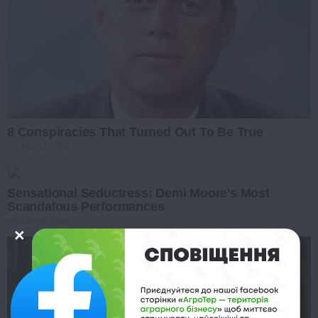
8 Conspiracies That Turned Out To Be True
BRAINBERRIES
Sensational Seductress: Demi Moore's Most
Scandalous Performances
BRAINBERRIES