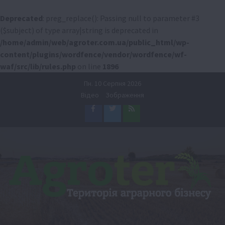
Deprecated
: preg_replace(): Passing null to parameter #3
($subject) of type array|string is deprecated in
/home/admin/web/agroter.com.ua/public_html/wp-
content/plugins/wordfence/vendor/wordfence/wf-
waf/src/lib/rules.php
on line
1896
Перейти
Пн. 10 Серпня 2026
до
Відео
Зображення
вмісту
Facebook
Twitter
Feed