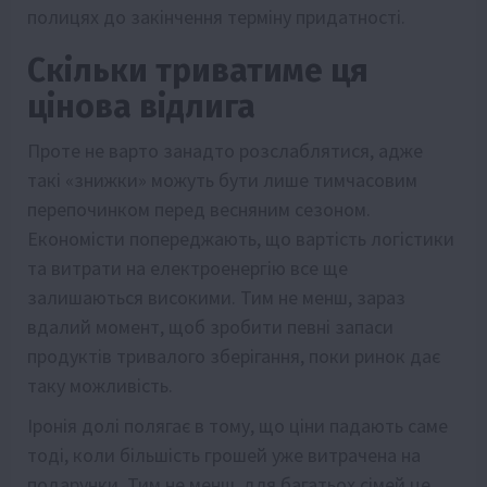
полицях до закінчення терміну придатності.
Скільки триватиме ця
цінова відлига
Проте не варто занадто розслаблятися, адже
такі «знижки» можуть бути лише тимчасовим
перепочинком перед весняним сезоном.
Економісти попереджають, що вартість логістики
та витрати на електроенергію все ще
залишаються високими. Тим не менш, зараз
вдалий момент, щоб зробити певні запаси
продуктів тривалого зберігання, поки ринок дає
таку можливість.
Іронія долі полягає в тому, що ціни падають саме
тоді, коли більшість грошей уже витрачена на
подарунки. Тим не менш, для багатьох сімей це