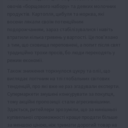
овочів «борщового набору» та деяких молочних
продуктів. Картопля, цибуля та морква, які
восени лякали своїм потенційним
подорожчанням, зараз стабілізувалися і навіть
втратили кілька гривень у вартості. Це пов’язано
з тим, що сховища переповнені, а попит після свят
традиційно трохи просів, бо люди переходять у
режим економії.
Також зниження торкнулося цукру та олії, що
виглядає логічним на тлі глобальних світових
тенденцій, про які вже не раз згадували експерти.
Супермаркети змушені конкурувати за покупця,
тому акційні пропозиції стали агресивнішими.
Здається, ритейлери зрозуміли, що за нинішньої
купівельної спроможності краще продати більше
за меншою ціною, ніж тримати дорогий товар на