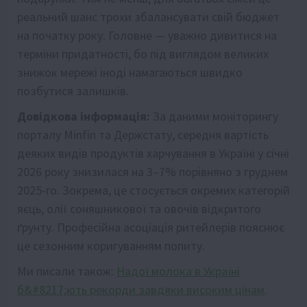
реальний шанс трохи збалансувати свій бюджет
на початку року. Головне — уважно дивитися на
терміни придатності, бо під виглядом великих
знижок мережі іноді намагаються швидко
позбутися залишків.
Довідкова інформація:
За даними моніторингу
порталу Minfin та Держстату, середня вартість
деяких видів продуктів харчування в Україні у січні
2026 року знизилася на 3–7% порівняно з груднем
2025-го. Зокрема, це стосується окремих категорій
яєць, олії соняшникової та овочів відкритого
ґрунту. Професійна асоціація ритейлерів пояснює
це сезонним коригуванням попиту.
Ми писали також:
Надої молока в Україні
б&#8217;ють рекорди завдяки високим цінам
.