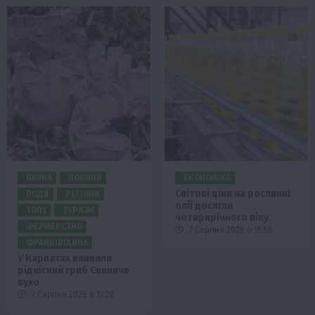
НАУКА
НОВИНИ
ЕКОНОМІКА
Світові ціни на рослинні
ПОДІЇ
РЕГІОНИ
олії досягли
ТОП1
ТУРИЗМ
чотирирічного піку
ФЕРМЕРСТВО
7 Серпня 2026 о 15:58
ФРАНКІВЩИНА
У Карпатах виявили
рідкісний гриб Свиняче
вухо
7 Серпня 2026 о 17:28