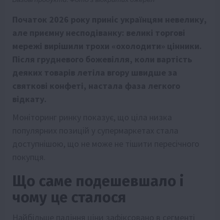
Початок 2026 року приніс українцям невелику,
але приємну несподіванку: великі торгові
мережі вирішили трохи «охолодити» цінники.
Після грудневого божевілля, коли вартість
деяких товарів летіла вгору швидше за
святкові конфеті, настала фаза легкого
відкату.
Моніторинг ринку показує, що ціла низка
популярних позицій у супермаркетах стала
доступнішою, що не може не тішити пересічного
покупця.
Що саме подешевшало і
чому це сталося
Найбільше падіння ціни зафіксовано в сегменті