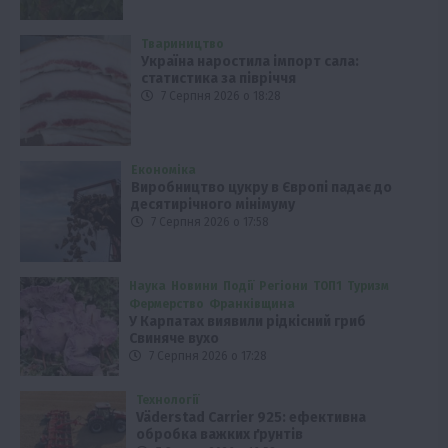
Твариництво
Україна наростила імпорт сала:
статистика за півріччя
7 Серпня 2026 о 18:28
Економіка
Виробництво цукру в Європі падає до
десятирічного мінімуму
7 Серпня 2026 о 17:58
Наука
Новини
Події
Регіони
ТОП1
Туризм
Фермерство
Франківщина
У Карпатах виявили рідкісний гриб
Свиняче вухо
7 Серпня 2026 о 17:28
Технології
Väderstad Carrier 925: ефективна
обробка важких ґрунтів