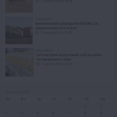
7 Серпня 2026 о 16:58
Технології
Алюмінієвий напівпричіп KRONE SX:
перевезення без втрат
7 Серпня 2026 о 16:28
Економіка
Світові ціни на рослинні олії досягли
чотирирічного піку
7 Серпня 2026 о 15:58
Листопад 2025
Пн
Вт
Ср
Чт
Пт
Сб
Нд
1
2
3
4
5
6
7
8
9