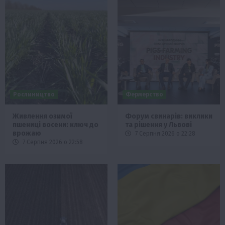
Рослиництво
Фермерство
Живлення озимої
Форум свинарів: виклики
пшениці восени: ключ до
та рішення у Львові
врожаю
7 Серпня 2026 о 22:28
7 Серпня 2026 о 22:58