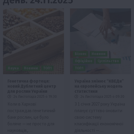
Бізнес
Новини
Офіційно
Суспільство
Наука
Новини
ТОП1
ТОП1
Генетична фортеця:
Україна змінює “КВЕДи”
новий Дублетний центр
на європейську модель
для рослин України
статистики
24 Листопада 2025 о 19:30
24 Листопада 2025 о 09:30
Коли в Харкові
З 1 січня 2027 року Україна
постраждав генетичний
планує суттєво оновити
банк рослин, це було
свою систему
боляче — не просто для
класифікації економічної
науковців,…
діяльності —…