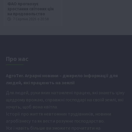
ФАО прогнозує
зростання світових цін
на продовольство
7 Серпня 2026 о 20:58
Про нас
Аgr
oTer. Аграрні новини
– джерело інформації для
людей, які працюють на землі!
Для людей, руки яких натомлені працею, які знають ціну
щедрому врожаю, справжні господарі на своїй землі, які
хочуть, щоб вона квітла.
Історії про життя невтомних трудівників, новини
агробізнесу та як вести розумне господарство.
Усе і навіть більше ви зможете прочитати на