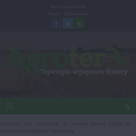
Перейти
Пн. 10 Серпня 2026
до
Відео
Зображення
вмісту
Facebook
Twitter
Feed
Головне
меню
ГОЛОВНА
2025
ЛИСТОПАД
24
УКРАЇНА ЗМІНЮЄ “КВЕДИ” НА
ЄВРОПЕЙСЬКУ МОДЕЛЬ СТАТИСТИКИ