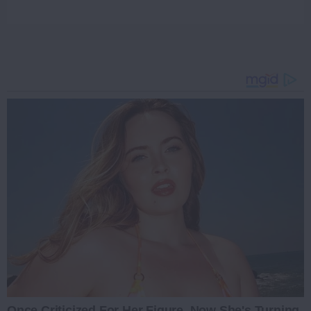
Once Criticized For Her Figure, Now She's Turning