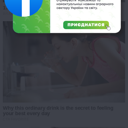
17 Rare Churches Underground That Still Exist
BRAINBERRIES
Why this ordinary drink is the secret to feeling
your best every day
CTA FAVORITE