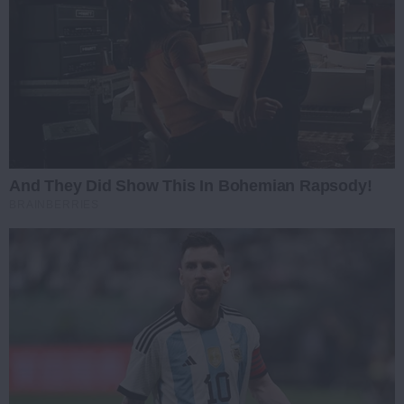
And They Did Show This In Bohemian Rapsody!
BRAINBERRIES