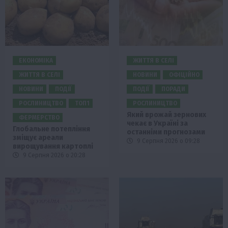
ЕКОНОМІКА
ЖИТТЯ В СЕЛІ
ЖИТТЯ В СЕЛІ
НОВИНИ
ОФІЦІЙНО
НОВИНИ
ПОДІЇ
ПОДІЇ
ПОРАДИ
РОСЛИНИЦТВО
ТОП1
РОСЛИНИЦТВО
Який врожай зернових
ФЕРМЕРСТВО
чекає в Україні за
Глобальне потепління
останніми прогнозами
зміщує ареали
9 Серпня 2026 о 09:28
вирощування картоплі
9 Серпня 2026 о 20:28