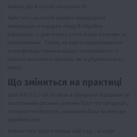
мовою, що й статистика країн ЄС.
Крім того, це спосіб нарешті впровадити
міжнародні стандарти збору й обробки
інформації — дані мають стати більш точними та
порівнянними. Також, не варто недооцінювати:
класифікація повинна краще «вловлювати» ті
реальні економічні процеси, які відбуваються на
ринку.
Що зміниться на практиці
Ідея NACE 2.1-UA полягає в групуванні підприємств
за спільними рисами: це може бути тип продукції,
технологічні процеси, сировинна база чи методи
виробництва.
Кожна така група отримає свій код, і ці коди