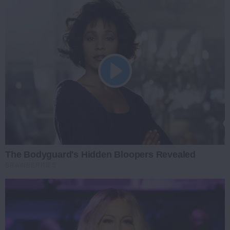
The Bodyguard's Hidden Bloopers Revealed
BRAINBERRIES