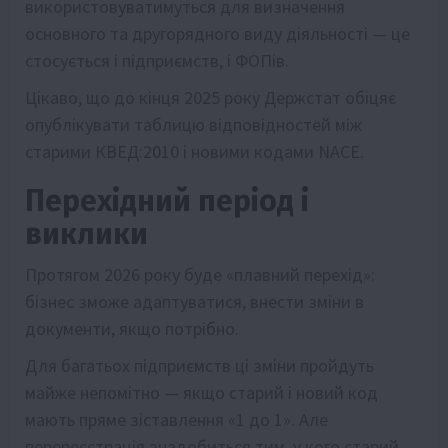
використовуватимуться для визначення
основного та другорядного виду діяльності — це
стосується і підприємств, і ФОПів.
Цікаво, що до кінця 2025 року Держстат обіцяє
опублікувати таблицю відповідностей між
старими КВЕД:2010 і новими кодами NACE.
Перехідний період і
виклики
Протягом 2026 року буде «плавний перехід»:
бізнес зможе адаптуватися, внести зміни в
документи, якщо потрібно.
Для багатьох підприємств ці зміни пройдуть
майже непомітно — якщо старий і новий код
мають пряме зіставлення «1 до 1». Але
перереєстрація знадобиться тим, у кого старий