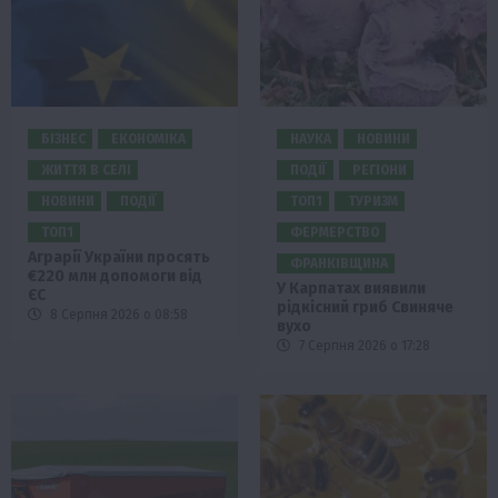
БІЗНЕС
ЕКОНОМІКА
НАУКА
НОВИНИ
ЖИТТЯ В СЕЛІ
ПОДІЇ
РЕГІОНИ
НОВИНИ
ПОДІЇ
ТОП1
ТУРИЗМ
ТОП1
ФЕРМЕРСТВО
Аграрії України просять
ФРАНКІВЩИНА
€220 млн допомоги від
У Карпатах виявили
ЄС
рідкісний гриб Свиняче
8 Серпня 2026 о 08:58
вухо
7 Серпня 2026 о 17:28