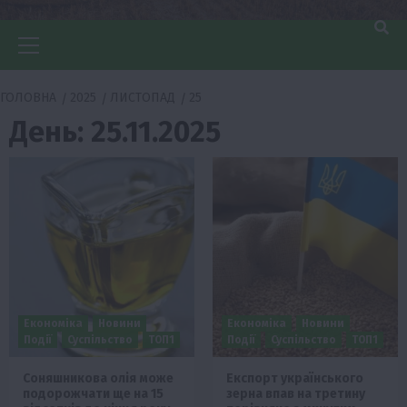
Головне
меню
ГОЛОВНА
2025
ЛИСТОПАД
25
День:
25.11.2025
Економіка
Новини
Економіка
Новини
Події
Суспільство
ТОП1
Події
Суспільство
ТОП1
Соняшникова олія може
Експорт українського
подорожчати ще на 15
зерна впав на третину