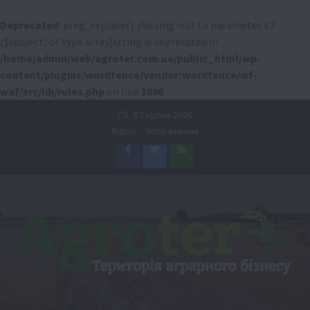
Deprecated
: preg_replace(): Passing null to parameter #3
($subject) of type array|string is deprecated in
/home/admin/web/agroter.com.ua/public_html/wp-
content/plugins/wordfence/vendor/wordfence/wf-
waf/src/lib/rules.php
on line
1896
Перейти
Сб. 8 Серпня 2026
до
Відео
Зображення
вмісту
Facebook
Twitter
Feed