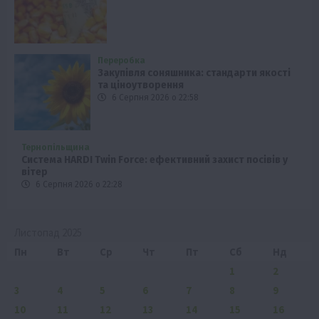
Переробка
Закупівля соняшника: стандарти якості
та ціноутворення
6 Серпня 2026 о 22:58
Тернопільщина
Система HARDI Twin Force: ефективний захист посівів у
вітер
6 Серпня 2026 о 22:28
Листопад 2025
Пн
Вт
Ср
Чт
Пт
Сб
Нд
1
2
3
4
5
6
7
8
9
10
11
12
13
14
15
16