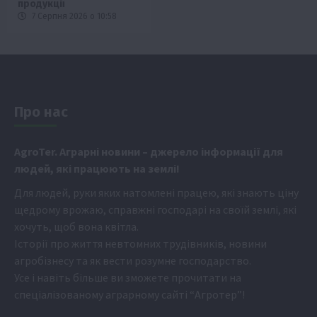
продукції
7 Серпня 2026 о 10:58
Про нас
Аgr
oTer. Аграрні новини
– джерело інформації для
людей, які працюють на землі!
Для людей, руки яких натомлені працею, які знають ціну
щедрому врожаю, справжні господарі на своїй землі, які
хочуть, щоб вона квітла.
Історії про життя невтомних трудівників, новини
агробізнесу та як вести розумне господарство.
Усе і навіть більше ви зможете прочитати на
спеціалізованому аграрному сайті
“Агротер”
!