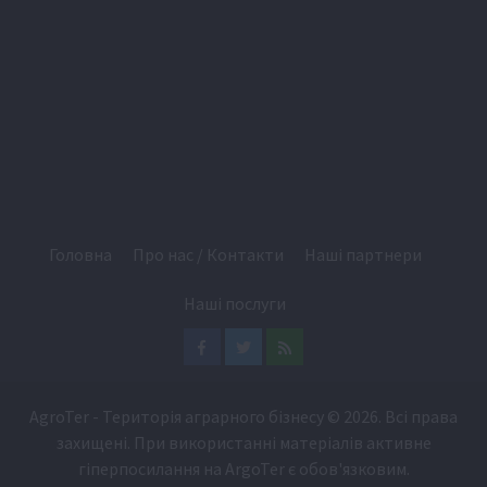
Головна
Про нас / Контакти
Наші партнери
Наші послуги
Facebook
Twitter
Feed
AgroTer - Територія аграрного бізнесу
© 2026. Всі права
захищені. При використанні матеріалів активне
гіперпосилання на
ArgoTer
є обов'язковим.