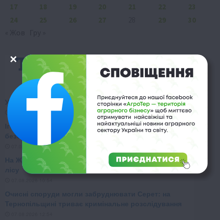
17
18
19
20
21
22
23
24
25
26
27
28
29
30
« Жов
Гру »