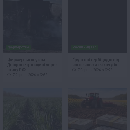
Фермерство
Рослиництво
Фермер загинув на
Ґрунтові гербіциди: від
Дніпропетровщині через
чого залежить їхня дія
атаку РФ
7 Серпня 2026 о 12:28
7 Серпня 2026 о 12:58