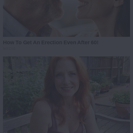
How To Get An Erection Even After 60!
MEDVI