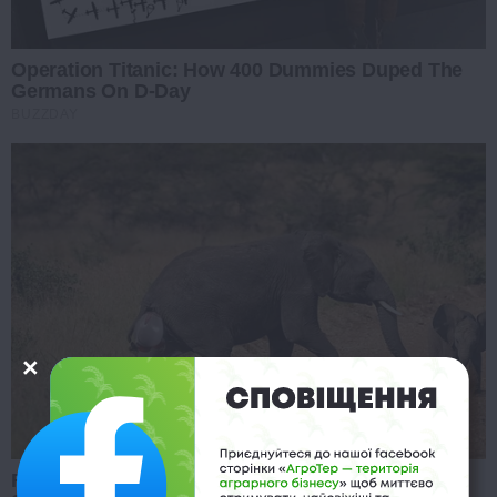
Operation Titanic: How 400 Dummies Duped The
Germans On D-Day
BUZZDAY
Rare Elephant Birth—Then Nature Delivered A