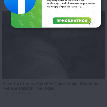
Second Shock
HABERION
Security Camera Catches Giant Snake Reaching
Her Bed! Watch The Video
GOOD TO KNOW THIS