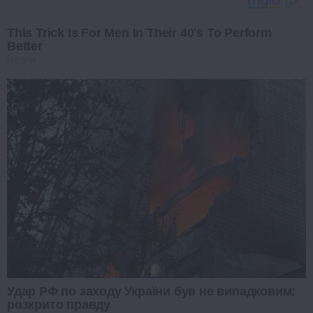
This Trick Is For Men In Their 40's To Perform
Better
MEDVI
Удар РФ по заходу України був не випадковим:
розкрито правду