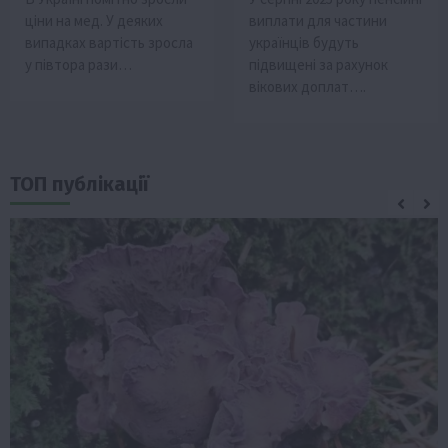
ціни на мед. У деяких
виплати для частини
випадках вартість зросла
українців будуть
у півтора рази…
підвищені за рахунок
вікових доплат….
ТОП публікації