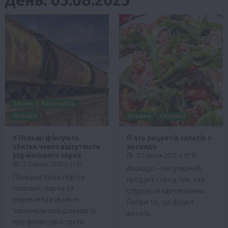
Бізнес
Економіка
Новини
Новини
Смачно!
У Польщі фіксують
П’ять рецептів салатів з
збитки через відсутність
авокадо
українського зерна
3 Серпня 2025 о 19:17
3 Серпня 2025 о 21:51
Авокадо – популярний
Польські транспортні
продукт серед тих, хто
компанії, порти та
слідкує за харчуванням.
перевантажувальні
Попри те, що фрукт
термінали повідомляють
досить…
про фінансові втрати