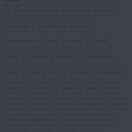
ЄС
АГРАРНИЙ РИНОК
АГРАРНІ НОВИНИ
АГРАРІЇ
АГРОБІЗНЕС
АГРОРИНОК
АГРОСЕКТОР
АГРОТЕХНОЛОГІЇ
БІЗНЕС
ВРОЖАЙ
ГОЛОВНЕ
ГРОШІ
ЕКОНОМІКА
ЕКСПОРТ
ЕКСПОРТ ЗЕРНА
ЗАКОН
ЗЕМЛЯ
ЗЕРНО
КАРТОПЛЯ
КОРОНАВІРУС
КУКУРУДЗА
МОЛОКО
НОВИНИ
ОВОЧІ
ПЕНСІЯ
ПОГОДА
ПОЛЬЩА
ПРОДУКТИ
ПШЕНИЦЯ
РЕЦЕПТ
РИНОК
САДІВНИЦТВО
СІЛЬСЬКЕ ГОСПОДАРСТВО