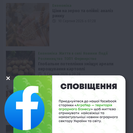
Економіка
Ціни на зерно та олійні: аналіз
ринку
10 Серпня 2026 о 07:28
Економіка
Життя в селі
Новини
Події
Рослиництво
ТОП1
Фермерство
Глобальне потепління зміщує ареали
вирощування картоплі
9 Серпня 2026 о 20:28
Твариництво
Мінерали та антиоксиданти проти
спеки у корів
9 Серпня 2026 о 19:28
Економіка
Зростання цін на пшеницю: спека та