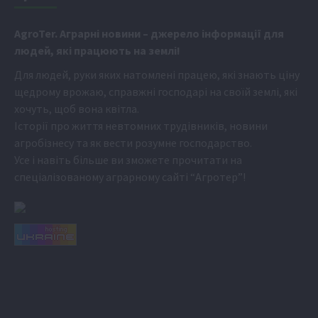
Аgr
oTer. Аграрні новини
– джерело інформації для
людей, які працюють на землі!
Для людей, руки яких натомлені працею, які знають ціну
щедрому врожаю, справжні господарі на своїй землі, які
хочуть, щоб вона квітла.
Історії про життя невтомних трудівників, новини
агробізнесу та як вести розумне господарство.
Усе і навіть більше ви зможете прочитати на
спеціалізованому аграрному сайті
“Агротер”
!