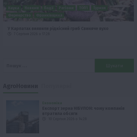
Наука
Новини
Події
Регіони
ТОП1
Туризм
Фермерство
Франківщина
У Карпатах виявили рідкісний гриб Свиняче вухо
7 Серпня 2026 о 17:28
Пошук:
AgroНовини
Популярні
Економіка
Експорт зерна НІБУЛОН: чому компанія
втратила обсяги
10 Серпня 2026 о 14:28