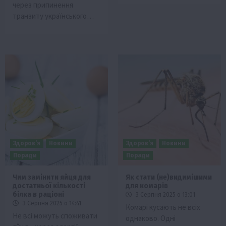
через припинення
транзиту українського…
Здоров’я
Новини
Здоров’я
Новини
Поради
Поради
Чим замінити яйця для
Як стати (не)видимішими
достатньої кількості
для комарів
білка в раціоні
3 Серпня 2025 о 13:01
3 Серпня 2025 о 14:41
Комарі кусають не всіх
Не всі можуть споживати
однаково. Одні