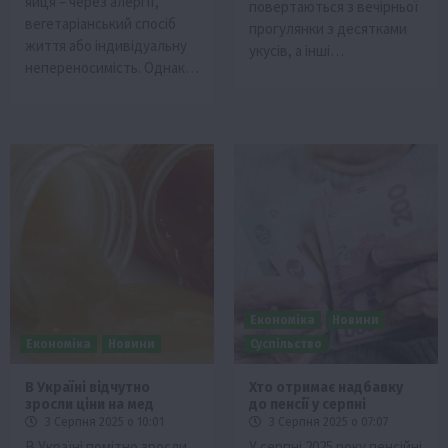
яйця – через алергії,
повертаються з вечірньої
вегетаріанський спосіб
прогулянки з десятками
життя або індивідуальну
укусів, а інші…
непереносимість. Однак…
Економіка
Новини
Економіка
Новини
Суспільство
В Україні відчутно
Хто отримає надбавку
зросли ціни на мед
до пенсії у серпні
3 Серпня 2025 о 10:01
3 Серпня 2025 о 07:07
В Україні помітно зросли
У серпні 2025 року пенсійні