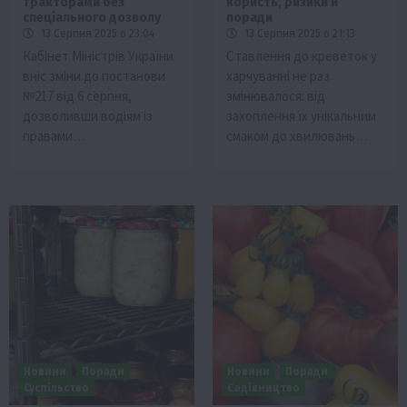
тракторами без
користь, ризики й
спеціального дозволу
поради
13 Серпня 2025 о 23:04
13 Серпня 2025 о 21:13
Кабінет Міністрів України
Ставлення до креветок у
вніс зміни до постанови
харчуванні не раз
№217 від 6 серпня,
змінювалося: від
дозволивши водіям із
захоплення їх унікальним
правами…
смаком до хвилювань…
Новини
Поради
Новини
Поради
Суспільство
Садівництво