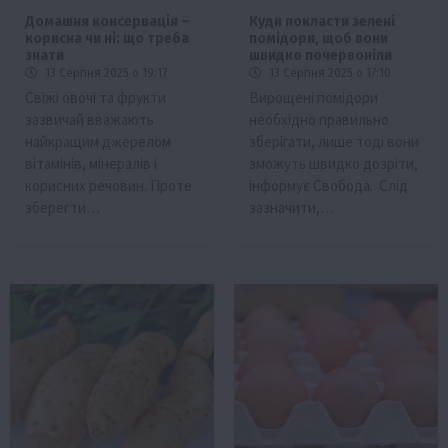
Домашня консервація –
Куди покласти зелені
корисна чи ні: що треба
помідори, щоб вони
знати
швидко почервоніли
13 Серпня 2025 о 19:17
13 Серпня 2025 о 17:10
Свіжі овочі та фрукти
Вирощені помідори
зазвичай вважають
необхідно правильно
найкращим джерелом
зберігати, лише тоді вони
вітамінів, мінералів і
зможуть швидко дозріти,
корисних речовин. Проте
інформує Свобода. Слід
зберегти…
зазначити,…