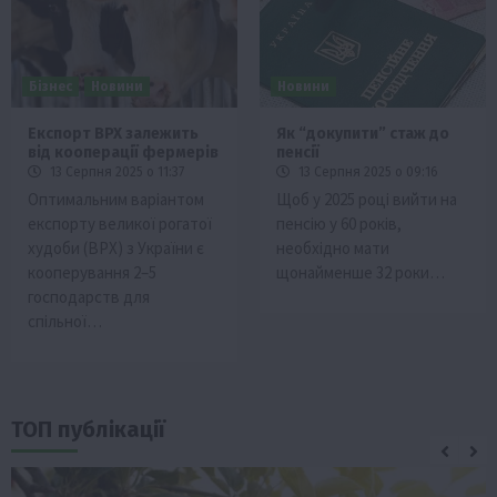
Бізнес
Новини
Новини
Експорт ВРХ залежить
Як “докупити” стаж до
від кооперації фермерів
пенсії
13 Серпня 2025 о 11:37
13 Серпня 2025 о 09:16
Оптимальним варіантом
Щоб у 2025 році вийти на
експорту великої рогатої
пенсію у 60 років,
худоби (ВРХ) з України є
необхідно мати
кооперування 2–5
щонайменше 32 роки…
господарств для
спільної…
ТОП публікації