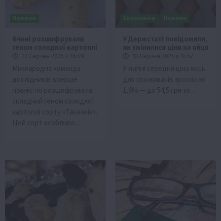
Новини
Економіка
Новини
Вчені розшифрували
У Держстаті повідомили,
геном солодкої картоплі
як змінилися ціни на яйця
13 Серпня 2025 о 16:09
13 Серпня 2025 о 14:57
Міжнародна команда
У липні середня ціна яєць
дослідників вперше
для споживачів зросла на
повністю розшифрувала
1,6% — до 54,5 грн за…
складний геном солодкої
картоплі сорту «Танзанія».
Цей сорт особливо…