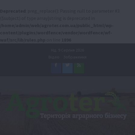
Deprecated
: preg_replace(): Passing null to parameter #3
($subject) of type array|string is deprecated in
/home/admin/web/agroter.com.ua/public_html/wp-
content/plugins/wordfence/vendor/wordfence/wf-
waf/src/lib/rules.php
on line
1896
Перейти
Нд. 9 Серпня 2026
до
Відео
Зображення
вмісту
Facebook
Twitter
Feed